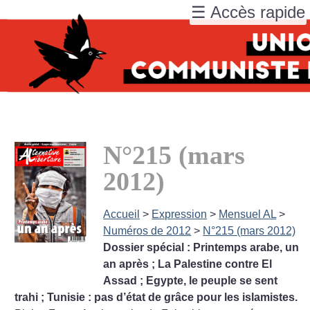
☰ Accès rapide
N°215 (mars
2012)
Accueil
>
Expression
>
Mensuel AL
>
Numéros de 2012
>
N°215 (mars 2012)
Dossier spécial : Printemps arabe, un
an après
; La Palestine contre El
Assad
; Egypte, le peuple se sent
trahi
; Tunisie : pas d’état de grâce pour les islamistes.