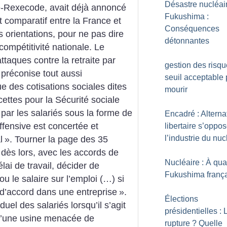
Désastre nucléai
e-Rexecode, avait déjà annoncé
Fukushima :
 comparatif entre la France et
Conséquences
 orientations, pour ne pas dire
détonnantes
compétitivité nationale. Le
ttaques contre la retraite par
gestion des risq
l préconise tout aussi
seuil acceptable
e des cotisations sociales dites
mourir
cettes pour la Sécurité sociale
ar les salariés sous la forme de
Encadré : Alterna
’offensive est concertée et
libertaire s’oppo
l’industrie du nuc
l
». Tourner la page des 35
dès lors, avec les accords de
Nucléaire : À qu
lai de travail, décider de
Fukushima franç
 ou le salaire sur l’emploi (…) si
 d’accord dans une entreprise
».
Élections
iduel des salariés lorsqu’il s’agit
présidentielles : 
 d’une usine menacée de
rupture
? Quelle