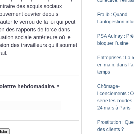
collective, l’entra
contraire des acquis sociaux
mouvement ouvrier depuis
Fralib : Quand
sauter le verrou de la loi qui peut
l’autogestion inf
tion des rapports de force dans
PSA Aulnay : Prê
ituation sociale antérieure où le
bloquer l’usine
sion des travailleurs qu’il soumet
ail.
Entreprises : La r
en main, dans l’a
temps
nfolettre hebdomadaire.
*
Chômage-
licenciements : 
serre les coudes 
24 mars à Paris
Prostitution : Que
des clients
?
lider