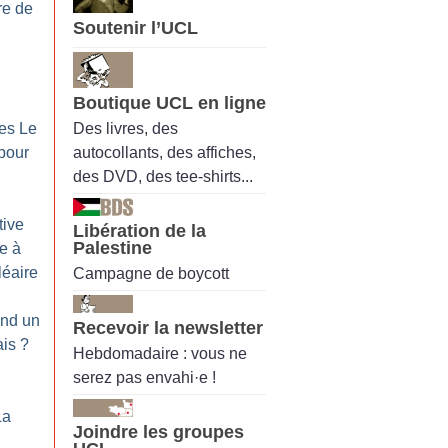
re de
Soutenir l’UCL
Boutique UCL en ligne
Des livres, des
ues Le
autocollants, des affiches,
 pour
des DVD, des tee-shirts...
tive
Libération de la
Palestine
se à
léaire
Campagne de boycott
and un
Recevoir la newsletter
ais
?
Hebdomadaire : vous ne
serez pas envahi·e !
La
Joindre les groupes