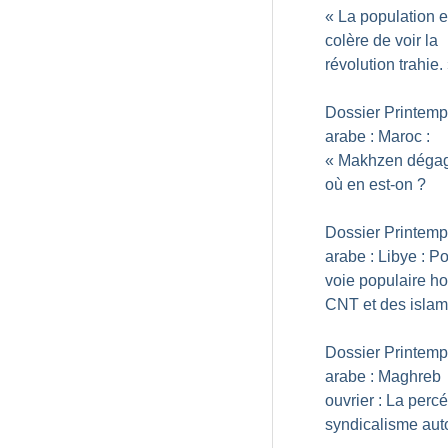
«
La population e
colère de voir la
révolution trahie.
Dossier Printem
arabe : Maroc :
«
Makhzen déga
où en est-on
?
Dossier Printem
arabe : Libye : P
voie populaire ho
CNT et des islam
Dossier Printem
arabe : Maghreb
ouvrier : La perc
syndicalisme au