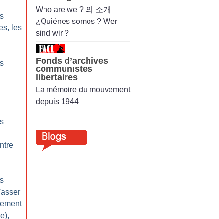
Who are we ? 의 소개
ps
¿Quiénes somos ? Wer
es, les
sind wir ?
Fonds d’archives
ps
communistes
libertaires
La mémoire du mouvement
depuis 1944
ps
ntre
ps
Yasser
vement
re),