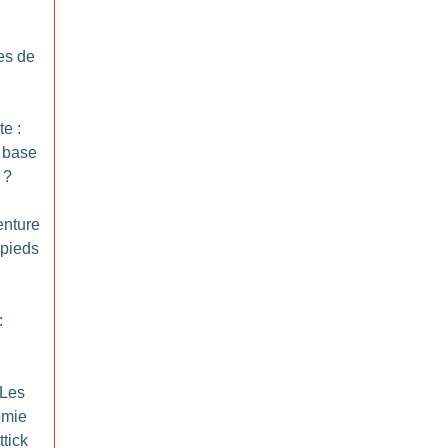
res de
te :
a base
?
enture
pieds
:
 Les
omie
tick