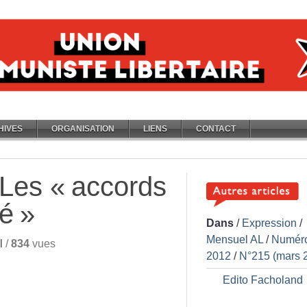
HIVES
ORGANISATION
LIENS
CONTACT
 Les «
accords
té
»
Dans
/
Expression
/
Mensuel AL
/
Numér
l
/
834
vues
2012
/
N°215 (mars 
Edito Facholand