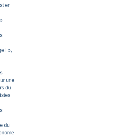
st en
»
ps
ge
!
»,
ps
our une
rs du
istes
ps
ée du
tonome