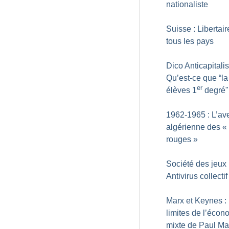
nationaliste
Suisse : Libertai
tous les pays
Dico Anticapitalis
Qu’est-ce que “l
er
élèves 1
degré"
1962-1965 : L’av
algérienne des «
rouges
»
Société des jeux 
Antivirus collectif
Marx et Keynes :
limites de l’écon
mixte de Paul Mat