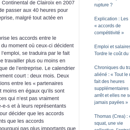
e Continental de Clairoix en 2007
rupture
?
 de passer aux 40 heures pour
eprise, malgré tout actée en
Explication : Les
«
accords de
compétitivité
»
orise les accords entre le
ir du moment où ceux-ci décident
Emploi et salaires
emploi, se traduira par le fait
Tordre le coût du 
de travailler plus ou moins en
Chroniques du tr
que de l’entreprise. Le calendrier
aliéné : «
Tout le
ement court : deux mois. Deux
fait des heures
ons entre les «
partenaires
supplémentaires
t moins en égaux qu’ils sont
arrêt et elles ne 
es qui n’est pas vraiment
jamais payées
»
é-e-s et à leurs représentants
our décider que les accords
Thomas (Crea) : 
nts que les accords
squat, une vie
pourquoi pas plus importants que