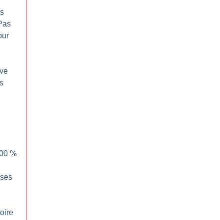
ps
 Pas
our
ive
es
100
%
sses
oire