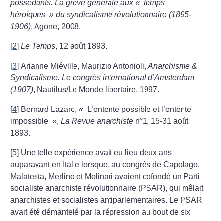
possédants. La grève générale aux «
temps
héroïques
» du syndicalisme révolutionnaire (1895-
1906)
, Agone, 2008.
[
2
]
Le Temps
, 12 août 1893.
[
3
]
Arianne Miéville, Maurizio Antonioli,
Anarchisme &
Syndicalisme. Le congrès international d’Amsterdam
(1907)
, Nautilus/Le Monde libertaire, 1997.
[
4
]
Bernard Lazare, «
L’entente possible et l’entente
impossible
»,
La Revue anarchiste
n°1, 15-31 août
1893.
[
5
]
Une telle expérience avait eu lieu deux ans
auparavant en Italie lorsque, au congrès de Capolago,
Malatesta, Merlino et Molinari avaient cofondé un Parti
socialiste anarchiste révolutionnaire (PSAR), qui mêlait
anarchistes et socialistes antiparlementaires. Le PSAR
avait été démantelé par la répression au bout de six