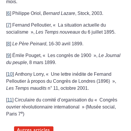
mois.
[
6
]
Philippe Oriol,
Bernard Lazare
, Stock, 2003.
[
7
]
Fernand Pelloutier, «
La situation actuelle du
socialisme
»,
Les Temps nouveaux
du 6 juillet 1895.
[
8
]
Le Père Peinard
, 16-30 avril 1899.
[
9
]
Émile Pouget, «
Les congrès de 1900
»,
Le Journal
du peuple
, 8 mars 1899.
[
10
]
Anthony Lorry, «
Une lettre inédite de Fernand
Pelloutier à propos du Congrès de Londres (1896)
»,
Les Temps maudits
n° 11, octobre 2001.
[
11
]
Circulaire du comité d’organisation du «
Congrès
ouvrier révolutionnaire international
» (Musée social,
e
Paris 7
)