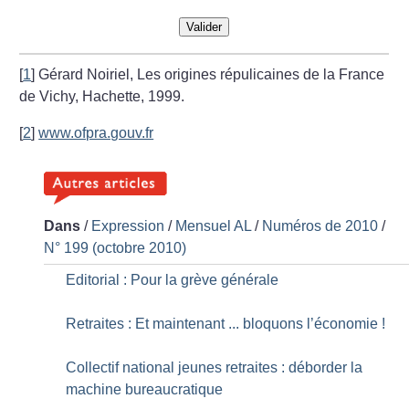
Valider
[
1
]
Gérard Noiriel, Les origines répulicaines de la France
de Vichy, Hachette, 1999.
[
2
]
www.ofpra.gouv.fr
Dans
/
Expression
/
Mensuel AL
/
Numéros de 2010
/
N° 199 (octobre 2010)
Editorial : Pour la grève générale
Retraites : Et maintenant ... bloquons l’économie
!
Collectif national jeunes retraites : déborder la
machine bureaucratique