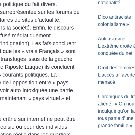
nationalité
politique du fait divers.
 surreprésentée sur les forums de
Dico antiraciste :
ires de sites d’actualité.
colonialisme
»
 la société. Enfin, le discours
diffusé médiatiquement
Antifascisme :
’indignation). Les fafs concluent
L’extrême droite à
t que les «
vrais Français
» sont
conquête du net
 transfuges issus de la gauche
e Riposte Laïque) ils concluent
Droit des femmes
 courants politiques. La
L’accès à l’avort
de l’opposition entre «
pays
menacé
voir auto-intoxiquée une partie
Chroniques du tr
 maintenant «
pays virtuel
» et
aliéné : «
On nou
inculqué qu’on fa
tous partie d’une
e crâne sur internet ne peut être
grande famille
»
geoisie ou pour des individus
ation réelle dans les quartiers