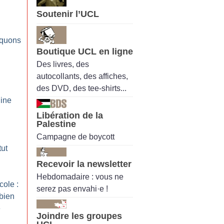
Soutenir l’UCL
oquons
Boutique UCL en ligne
Des livres, des
autocollants, des affiches,
des DVD, des tee-shirts...
ine
Libération de la
Palestine
Campagne de boycott
tut
Recevoir la newsletter
Hebdomadaire : vous ne
cole :
serez pas envahi·e !
bien
e
Joindre les groupes