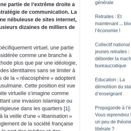
générale
e partie de l’extrême droite a
a stratégie de communication. La
Retraites : Et
ne nébuleuse de sites internet,
maintenant ... bl
sieurs dizaines de milliers de
l’économie
!
Collectif national
écifiquement virtuel, une partie
jeunes retraites :
considérée comme une branche à
déborder la mach
éthode plus que par une idéologie,
bureaucratique
des identitaires sans se limiter à
s de la «
réacosphère
» adoptent
Education : La
musulmane.
Cette position est vue
démolition du sta
ite virtuelle s’imagine comme
d’enseignant
tant une invasion islamique ou
Propagande à l’é
eligieuse dans les quartiers
[
1
]
.
Vous reprendrez 
à la veille d’une «
libanisation
»
un peu de théori
euglement de la société française
libérale
?