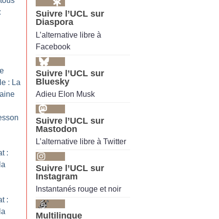
 tous
:
Suivre l’UCL sur
Diaspora
L’alternative libre à
Facebook
ne
Suivre l’UCL sur
Bluesky
le : La
Adieu Elon Musk
caine
esson
Suivre l’UCL sur
Mastodon
L’alternative libre à Twitter
t :
la
Suivre l’UCL sur
Instagram
Instantanés rouge et noir
t :
la
Multilingue