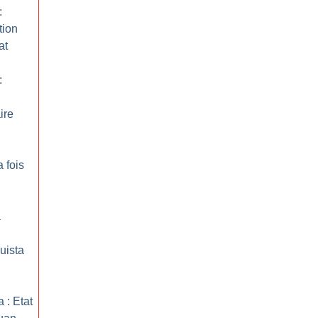
:
tion
at
:
ire
a fois
a
uista
 : Etat