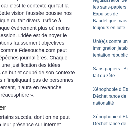
régularisation de
r c’est le contexte qui fait la
les sans-papiers 
Cette vision faussée pousse nos
Expulsés de
tique du fait divers. Grâce à
Baudelique mais
toujours en lutte
chaque évènement plus où moins
ession. L’idée est de noyer le
Uni(e)s contre u
ations faussement objectives
immigration jetab
ite comme Fdesouche.com peut
tentation républi
dépêches journalières.
Chaque
 une justification des idées
Sans-papiers : B
s ce but et coupé de son contexte
fait du zèle
vers n’impliquant pas de personnes
ciement, n’aura en revanche
Xénophobie d’Eta
réacosphère
».
Déchet rance de 
nationalité
er
certains succès, dont on ne peut
Xénophobie d’Eta
Déchet rance de 
à leur présence sur internet.