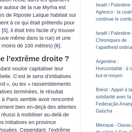
Israël / Palestine 
e autour de la rue Myrha est
Agrexco : la coali
es de Riposte Laïque habitait sur
continue le comb
ment à ce qui était prétendu pour
d
[
5
]
, il était très facile d’y trouver
Israël / Palestine 
rouve même dans la rue) et une
Chroniques de
 à moins de 100 mètres)
[
6
]
.
l’apartheid ordina
 l’extrême droite
?
Argentine :
ant vouloir capitaliser leur
Horizontalité : à l
but et moyen
elle. C’est le sens d’initiatives
ard
», ou les «
rassemblements
Brésil : Appel à l
atives terminées, le résultat
solidarité avec la
 à Paris semble avoir rencontré
Federação Anarq
lement bien en-deçà des attentes
Gaùcha
 réussi à mobiliser au-delà de
es initiatives en province
Mexique - Oaxaca
chouées.
Cependant, l’extrême