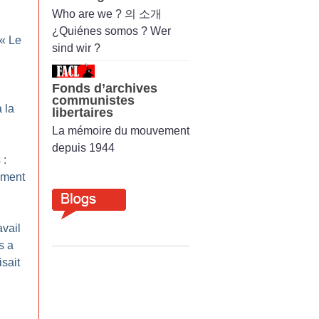
Who are we ? 의 소개
¿Quiénes somos ? Wer
 «
Le
sind wir ?
Fonds d’archives
communistes
 la
libertaires
La mémoire du mouvement
depuis 1944
 :
ement
avail
s a
isait