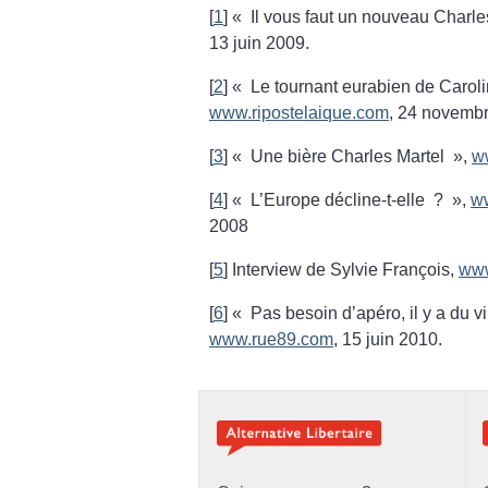
[
1
]
«
Il vous faut un nouveau Charle
13 juin 2009.
[
2
]
«
Le tournant eurabien de Carol
www.ripostelaique.com
, 24 novemb
[
3
]
«
Une bière Charles Martel
»,
w
[
4
]
«
L’Europe décline-t-elle
?
»,
w
2008
[
5
]
Interview de Sylvie François,
www
[
6
]
«
Pas besoin d’apéro, il y a du v
www.rue89.com
, 15 juin 2010.