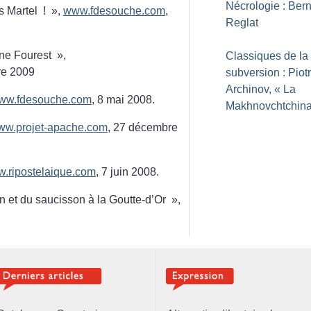
Nécrologie : Ber
s Martel
!
»,
www.fdesouche.com
,
Reglat
ine Fourest
»,
Classiques de la
re 2009
subversion : Piotr
Archinov, «
La
ww.fdesouche.com
, 8 mai 2008.
Makhnovchtchin
ww.projet-apache.com
, 27 décembre
.ripostelaique.com
, 7 juin 2008.
in et du saucisson à la Goutte-d’Or
»,