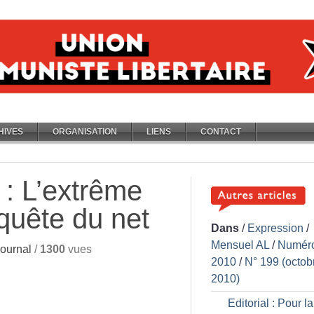
HIVES
ORGANISATION
LIENS
CONTACT
 : L’extrême
nquête du net
Dans
/
Expression
/
Mensuel AL
/
Numér
ournal
/
1300
vues
2010
/
N° 199 (octob
2010)
Editorial : Pour l