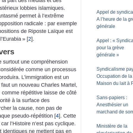
 la part des médias et des
ystérieux lobbies islamiques.
Appel de syndical
fantasmé permet à l’extrême
A l’heure de la g
r opposition radicale : par exemple
générale
 positions de Riposte Laïque est
 l’Eurabia
»
[
2
]
.
Appel : «
Syndica
pour la grève
vers
générale
»
age surtout une compréhension
Syndicalisme pay
est considérée comme un processus
Occupation de la
eproduira. L’immigration est un
Maison du lait à 
l faut un nouveau Charles Martel,
re comme répétitive laisse de côté
Sans-papiers :
orité à la surface des
Anesthésier un
cher la cause, non pas de
marchand de so
que pseudo-répétition
[
4
]
.
Cette
ar l’Histoire n’est pas cyclique.
Ministère de la
identiques ne mettent pas en