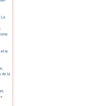
uan
 La
a
lisme
et le
r
a,
 de la
et,
»