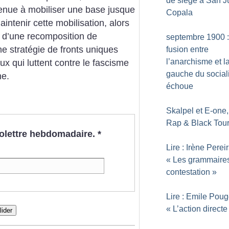
de siège à San J
venue à mobiliser une base jusque
Copala
aintenir cette mobilisation, alors
le d’une recomposition de
septembre 1900 :
ne stratégie de fronts uniques
fusion entre
l’anarchisme et l
eux qui luttent contre le fascisme
gauche du socia
ne.
échoue
Skalpel et E-one, 
Rap & Black Tou
nfolettre hebdomadaire.
*
Lire : Irène Pereir
«
Les grammaires
contestation
»
Lire : Emile Poug
«
L’action directe
lider