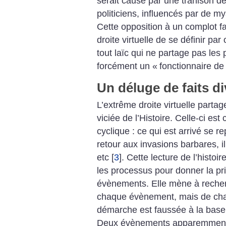
serait causé par une trahison de
politiciens, influencés par de m
Cette opposition à un complot 
droite virtuelle de se définir pa
tout laïc qui ne partage pas les
forcément un «
fonctionnaire de
Un déluge de faits di
L’extrême droite virtuelle part
viciée de l’Histoire. Celle-ci 
cyclique : ce qui est arrivé se r
retour aux invasions barbares, i
etc
[
3
]
. Cette lecture de l’histoi
les processus pour donner la pri
évènements. Elle mène à recher
chaque évènement, mais de cha
démarche est faussée à la base c
Deux évènements apparemment 