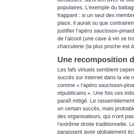
populaires. L’exemple du battag
frappant : si un seul des membr
place, il aurait su que contraire
justifier l’apéro saucisson-pinar
de l’alcool (une cave à vin se t
charcuterie (la plus proche est
Une recomposition de
Les fafs virtuels semblent cepend
succès sur internet dans la vie ré
comme «
l’apéro saucisson-pin
républicains
». Une fois ces initi
paraît mitigé. Le rassemblement
un certain succès, mais probab
des organisateurs, qui n’ont pas
l’extrême droite traditionnelle. L
paraissent avoir globalement é