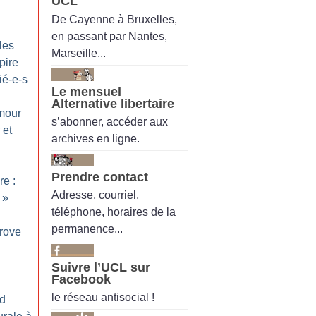
UCL
De Cayenne à Bruxelles,
en passant par Nantes,
les
Marseille...
 pire
ié-e-s
Le mensuel
Alternative libertaire
mour
s’abonner, accéder aux
 et
archives en ligne.
Prendre contact
re :
Adresse, courriel,
»
téléphone, horaires de la
permanence...
rove
Suivre l’UCL sur
Facebook
le réseau antisocial !
nd