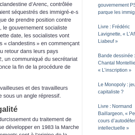
 clandestine d’Arenc, contrôlée
gouvernement P
taient séquestrés des immigré-e-s
parque les immig
que de prendre position contre
Livre : Frédéric
, le gouvernement socialiste
Lavignette, «
L’Af
 cette date, les socialistes vont
Liabeuf
»
és «
clandestins
» en commençant
au retour dans leurs pays
Bande dessinée 
, un communiqué du secrétariat
Chantal Montellie
nce la fin de la procédure de
«
L’inscription
»
Le Monopoly : jeu
vailleuses et des travailleurs
capitaliste
?
e sous un angle répressif.
Livre : Normand
alité
Baillargeon, «
Pet
durcissement du traitement de
cours d’autodéfe
 se développer en 1983 la Marche
intellectuelle
»
ements sont à l’origine de la