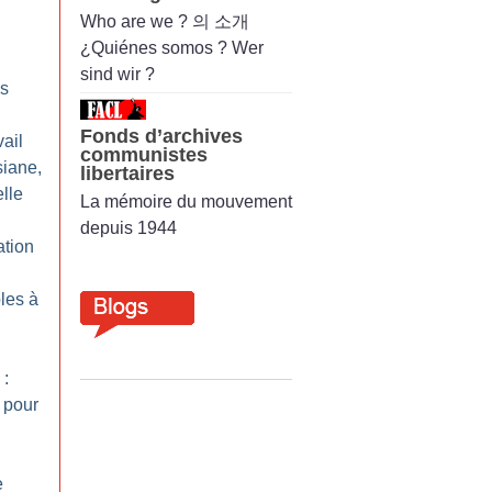
Who are we ? 의 소개
¿Quiénes somos ? Wer
sind wir ?
es
Fonds d’archives
ail
communistes
siane,
libertaires
elle
La mémoire du mouvement
depuis 1944
ation
les à
 :
 pour
e