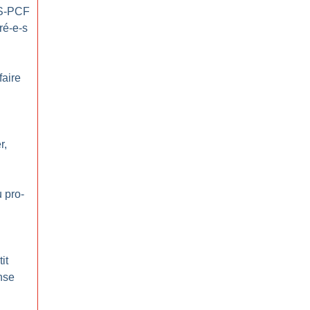
S-PCF
ré-e-s
faire
:
r,
 pro-
it
nse