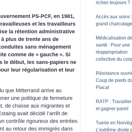
riches toujours
?
ouvernement PS-PCF, en 1981,
Accès aux soins :
ravailleuses et les travailleurs
grand charcutag
ise la rétention administrative
Médicalisation de
 à plus de trente ans de
santé : Pour une
n conduites sans ménagement
réappropriation
oite comme de «
gauche
». Si
collective du cor
s le début, les sans-papiers ne
our leur régularisation et leur
Résistance ouvriè
Coup de pieds da
Placal
du que Mitterrand arrive au
ener une politique de fermeture
RATP : Travailler
nt, de chasse aux migrantes et
et gagner pareil
staing avait décidé l’arrêt de
un contrôle rigoureux des entrées
Tuerie en Norvèg
nt au retour des immigrés dans
L’extrême droite