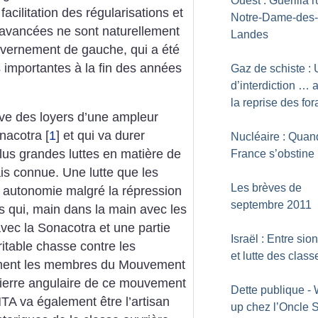
Ouest : Guérilla r
facilitation des régularisations et
Notre-Dame-des-
 avancées ne sont naturellement
Landes
vernement de gauche, qui a été
 importantes à la fin des années
Gaz de schiste : 
d’interdiction … 
la reprise des fo
ève des loyers d’une ampleur
onacotra
[
1
]
et qui va durer
Nucléaire : Quan
lus grandes luttes en matière de
France s’obstine
is connue. Une lutte que les
Les brèves de
 autonomie malgré la répression
septembre 2011
 qui, main dans la main avec les
avec la Sonacotra et une partie
Israël : Entre sio
itable chasse contre les
et lutte des class
amment les membres du Mouvement
pierre angulaire de ce mouvement
Dette publique - 
TA va également être l’artisan
up chez l’Oncle