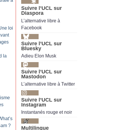
urale à
Suivre l’UCL sur
Diaspora
L’alternative libre à
Facebook
Une loi
avant
rages
Suivre l’UCL sur
Bluesky
Adieu Elon Musk
d la
Suivre l’UCL sur
Mastodon
L’alternative libre à Twitter
nisme
Suivre l’UCL sur
Instagram
es
Instantanés rouge et noir
What’s
 Sam
?
Multilingue