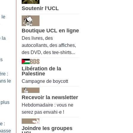
Soutenir l’UCL
 le
e
Boutique UCL en ligne
Des livres, des
 la
autocollants, des affiches,
des DVD, des tee-shirts...
ps
Libération de la
Palestine
re :
ns le
Campagne de boycott
Recevoir la newsletter
 plus
Hebdomadaire : vous ne
serez pas envahi·e !
e :
Joindre les groupes
 passe