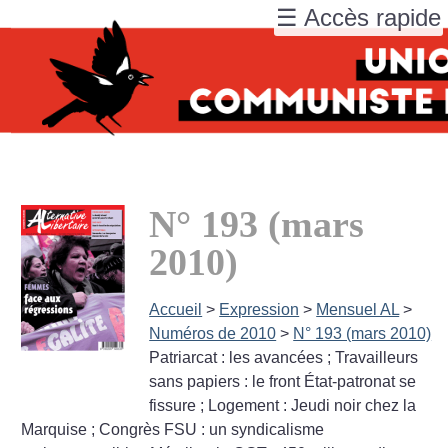
☰ Accès rapide
N° 193 (mars
2010)
Accueil
>
Expression
>
Mensuel AL
>
Numéros de 2010
>
N° 193 (mars 2010)
Patriarcat : les avancées
; Travailleurs
sans papiers : le front État-patronat se
fissure
; Logement : Jeudi noir chez la
Marquise
; Congrès FSU : un syndicalisme