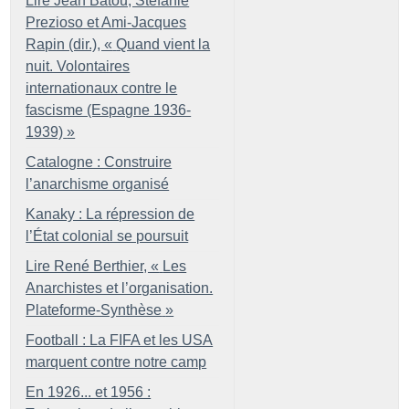
Lire Jean Batou, Stefanie
Prezioso et Ami-Jacques
Rapin (dir.), «
Quand vient la
nuit. Volontaires
internationaux contre le
fascisme (Espagne 1936-
1939)
»
Catalogne : Construire
l’anarchisme organisé
Kanaky : La répression de
l’État colonial se poursuit
Lire René Berthier, «
Les
Anarchistes et l’organisation.
Plateforme-Synthèse
»
Football : La FIFA et les USA
marquent contre notre camp
En 1926... et 1956 :