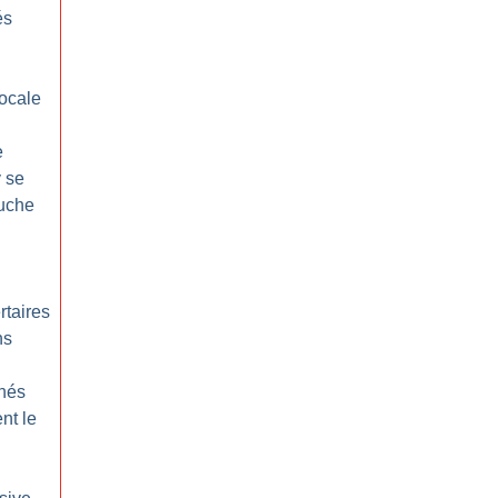
és
locale
e
 se
auche
rtaires
ns
hés
nt le