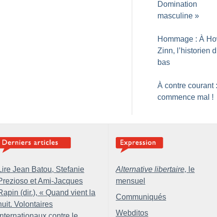
Domination
masculine
»
Hommage : À Ho
Zinn, l’historien 
bas
À contre courant 
commence mal
!
Lire Jean Batou, Stefanie
Alternative libertaire,
le
Prezioso et Ami-Jacques
mensuel
Rapin (dir.), «
Quand vient la
Communiqués
nuit. Volontaires
Webditos
internationaux contre le