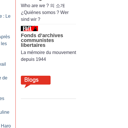
Who are we ? 의 소개
¿Quiénes somos ? Wer
e : Le
sind wir ?
Fonds d’archives
Après
communistes
 les
libertaires
La mémoire du mouvement
depuis 1944
ail
e de
Les
uline
: Haro