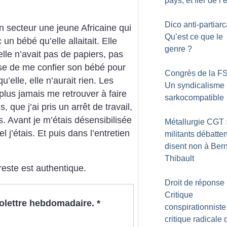
pays, et fier de l’
Dico anti-partiarca
n secteur une jeune Africaine qui
Qu’est ce que le
 un bébé qu’elle allaitait. Elle
genre
?
lle n’avait pas de papiers, pas
 dise de me confier son bébé pour
Congrès de la FS
u’elle, elle n’aurait rien. Les
Un syndicalisme
plus jamais me retrouver à faire
sarkocompatible
s, que j’ai pris un arrêt de travail,
. Avant je m’étais désensibilisée
Métallurgie CGT 
l j’étais. Et puis dans l’entretien
militants débatten
disent non à Ber
Thibault
reste est authentique.
Droit de réponse 
Critique
nfolettre hebdomadaire.
*
conspirationniste
critique radicale 