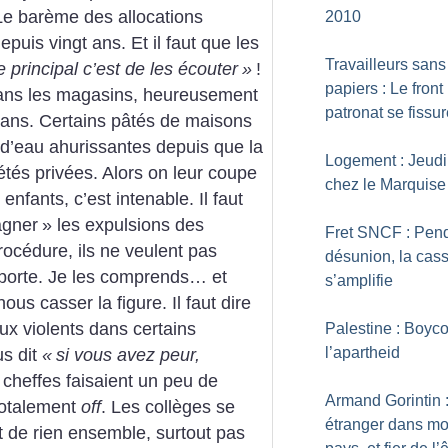
e barème des allocations
2010
epuis vingt ans. Et il faut que les
Travailleurs sans
e principal c’est de les écouter
»
!
papiers : Le front 
dans les magasins, heureusement
patronat se fissu
t ans. Certains pâtés de maisons
 d’eau ahurissantes depuis que la
Logement : Jeudi
étés privées. Alors on leur coupe
chez le Marquise
 enfants, c’est intenable. Il faut
gner
» les expulsions des
Fret SNCF : Pend
rocédure, ils ne veulent pas
désunion, la cas
a porte. Je les comprends… et
s’amplifie
nous casser la figure. Il faut dire
x violents dans certains
Palestine : Boyco
l’apartheid
s dit
«
si vous avez peur,
s cheffes faisaient un peu de
Armand Gorintin 
 totalement
off
. Les collèges se
étranger dans m
t de rien ensemble, surtout pas