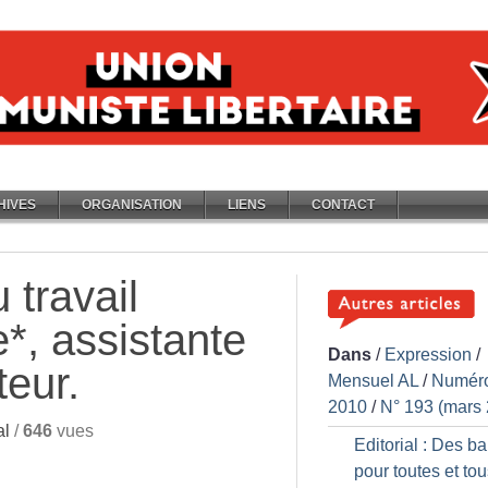
HIVES
ORGANISATION
LIENS
CONTACT
 travail
e*, assistante
Dans
/
Expression
/
teur.
Mensuel AL
/
Numér
2010
/
N° 193 (mars
al
/
646
vues
Editorial : Des ba
pour toutes et to