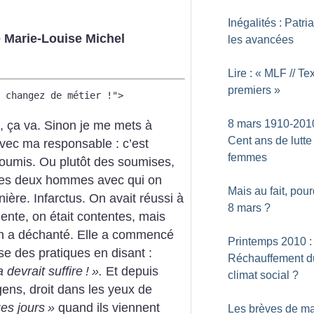
Inégalités : Patria
 Marie-Louise Michel
les avancées
Lire : «
MLF // Te
premiers
»
 changez de métier !">
8 mars 1910-2010
, ça va. Sinon je me mets à
Cent ans de lutte
avec ma responsable : c’est
femmes
soumis. Ou plutôt des soumises,
 les deux hommes avec qui on
Mais au fait, pour
nière. Infarctus. On avait réussi à
8 mars
?
dente, on était contentes, mais
 on a déchanté. Elle a commencé
Printemps 2010 :
se des pratiques en disant :
Réchauffement d
 devrait suffire
!
».
Et depuis
climat social
?
gens, droit dans les yeux de
es jours
»
quand ils viennent
Les brèves de m