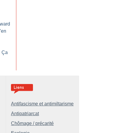
ward
d’en
: Ça
Antifascisme et antimiltarisme
Antipatriarcat
Chômage / précarité