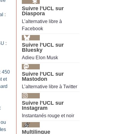
être
Suivre l’UCL sur
Diaspora
l :
L’alternative libre à
Facebook
U :
Suivre l’UCL sur
Bluesky
Adieu Elon Musk
: 450
Suivre l’UCL sur
Mastodon
t et
nard
L’alternative libre à Twitter
Suivre l’UCL sur
Instagram
:
Instantanés rouge et noir
 ou
des
Multilingue