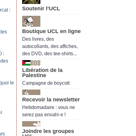
Soutenir l’UCL
rcat :
Boutique UCL en ligne
xtes
Des livres, des
autocollants, des affiches,
des DVD, des tee-shirts...
 :
 des
Libération de la
Palestine
quoi le
Campagne de boycott
Recevoir la newsletter
Hebdomadaire : vous ne
u
serez pas envahi·e !
Joindre les groupes
ars