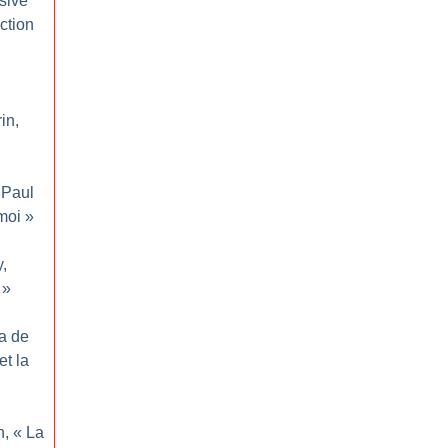
sive
ction
in,
Paul
moi
»
y,
»
ma de
et la
n, «
La