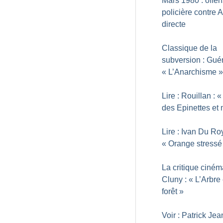
Mars 1980 : offen
policière contre A
directe
Classique de la
subversion : Guér
«
L’Anarchisme
»
Lire : Rouillan : «
des Epinettes et 
Lire : Ivan Du Ro
«
Orange stressé
La critique ciné
Cluny : «
L’Arbre 
forêt
»
Voir : Patrick Jea