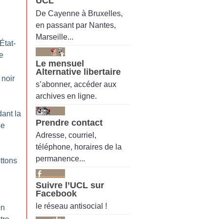
UCL
De Cayenne à Bruxelles,
en passant par Nantes,
Marseille...
État-
re
Le mensuel
Alternative libertaire
 noir
s’abonner, accéder aux
archives en ligne.
ant la
Prendre contact
se
Adresse, courriel,
téléphone, horaires de la
permanence...
ttons
Suivre l’UCL sur
Facebook
:
le réseau antisocial !
on