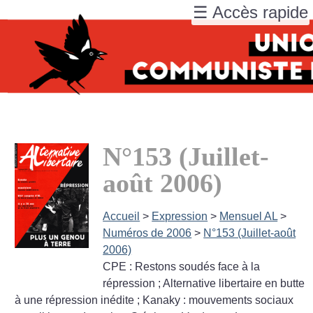
☰ Accès rapide
N°153 (Juillet-
août 2006)
Accueil
>
Expression
>
Mensuel AL
>
Numéros de 2006
>
N°153 (Juillet-août
2006)
CPE : Restons soudés face à la
répression
; Alternative libertaire en butte
à une répression inédite
; Kanaky : mouvements sociaux