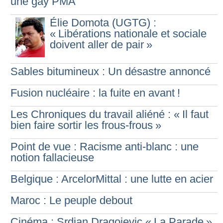
une gay PMA
Élie Domota (UGTG) :
«
Libérations nationale et sociale
doivent aller de pair
»
Sables bitumineux : Un désastre annoncé
Fusion nucléaire : la fuite en avant
!
Les Chroniques du travail aliéné : «
Il faut
bien faire sortir les frous-frous
»
Point de vue : Racisme anti-blanc : une
notion fallacieuse
Belgique : ArcelorMittal : une lutte en acier
Maroc : Le peuple debout
Cinéma : Srdjan Dragojevic «
La Parade
»