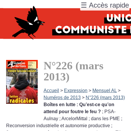
☰ Accès rapide
N°226 (mars
2013)
Accueil
>
Expression
>
Mensuel AL
>
Numéros de 2013
>
N°226 (mars 2013)
Boîtes en lutte : Qu’est-ce qu’on
attend pour foutre le feu
?
; PSA-
Aulnay
; ArcelorMittal
; dans les PME
;
Reconversion industrielle et autonomie productive
;