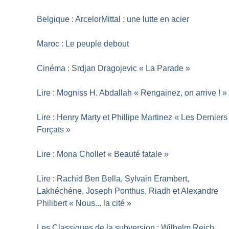
Belgique : ArcelorMittal : une lutte en acier
Maroc : Le peuple debout
Cinéma : Srdjan Dragojevic «
La Parade
»
Lire : Mogniss H. Abdallah «
Rengainez, on arrive
!
»
Lire : Henry Marty et Phillipe Martinez «
Les Derniers
Forçats
»
Lire : Mona Chollet «
Beauté fatale
»
Lire : Rachid Ben Bella, Sylvain Erambert,
Lakhéchéne, Joseph Ponthus, Riadh et Alexandre
Philibert «
Nous... la cité
»
Les Classiques de la subversion : Wilhelm Reich