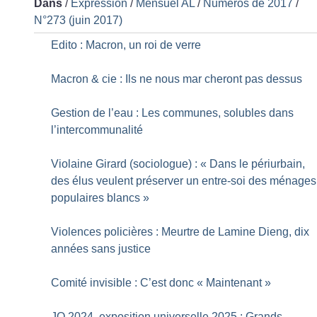
Dans
/
Expression
/
Mensuel AL
/
Numéros de 2017
/
N°273 (juin 2017)
Edito : Macron, un roi de verre
Macron & cie : Ils ne nous mar cheront pas dessus
Gestion de l’eau : Les communes, solubles dans
l’intercommunalité
Violaine Girard (sociologue) : «
Dans le périurbain,
des élus veulent préserver un entre-soi des ménages
populaires blancs
»
Violences policières : Meurtre de Lamine Dieng, dix
années sans justice
Comité invisible : C’est donc «
Maintenant
»
JO 2024, exposition universelle 2025 : Grands