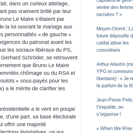
capitalisme gère-t
ait, dans un curieux attelage,
ventre des femm
nt pas vraiment brillé par leur
racisées
?
»
Bruno Le Maire s’étaient par
e la loi ouvrant le mariage aux
Moyen-Orient : L
s personnalités «
de gauche
»
future dépouille 
 exigences du patronat avant les
califat attise les
Que les sociaux-libéraux du PS,
convoitises
 Gerhard Schröder, se retrouvent
Arthur Aberlin (mi
ernement que Bruno Le Maire
YPG et communi
indemnités chômage ou du RSA et
libertaire) : «
Je r
boulots
» sous-payés pour les
le parfum de la li
 a le mérite de clarifier les
Jean-Pierre Petit,
t’inquiète, on
présidentielle a le vent en poupe
s’organise
!
e, d’une part, sa base électorale
ui offrir une majorité
«
When We Rise
ections législatives, ce qui