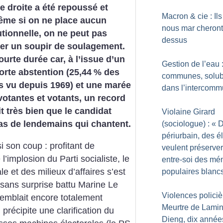
e droite a été repoussé et
Macron & cie : Ils
Même si on ne place aucun
nous mar cheront
tutionnelle, on ne peut pas
dessus
er un soupir de soulagement.
urte durée car, à l’issue d’un
Gestion de l’eau 
rte abstention (25,44
% des
communes, solub
s vu depuis 1969) et une marée
dans l’intercomm
otantes et votants, un record
t très bien que le candidat
Violaine Girard
as de lendemains qui chantent.
(sociologue) : «
D
périurbain, des é
son coup : profitant de
veulent préserve
l’implosion du Parti socialiste, le
entre-soi des m
le et des milieux d’affaires s’est
populaires blanc
a sans surprise battu Marine Le
Violences policiè
semblait encore totalement
Meurtre de Lami
précipite une clarification du
Dieng, dix année