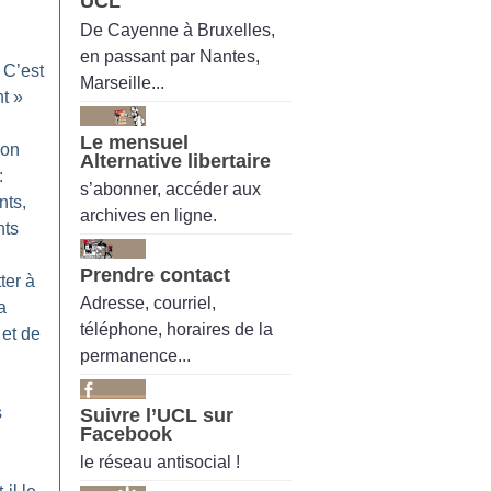
UCL
De Cayenne à Bruxelles,
en passant par Nantes,
 C’est
Marseille...
nt
»
Le mensuel
ion
Alternative libertaire
:
s’abonner, accéder aux
ts,
archives en ligne.
nts
Prendre contact
ter à
Adresse, courriel,
a
téléphone, horaires de la
 et de
permanence...
s
Suivre l’UCL sur
Facebook
le réseau antisocial !