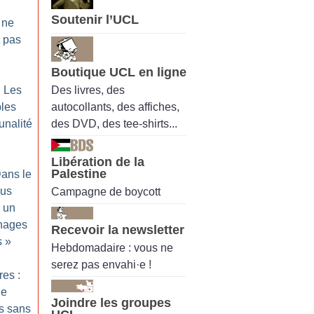
Soutenir l’UCL
 ne
 pas
Boutique UCL en ligne
Des livres, des
: Les
autocollants, des affiches,
les
des DVD, des tee-shirts...
unalité
Libération de la
Palestine
ans le
lus
Campagne de boycott
r un
énages
Recevoir la newsletter
s
»
Hebdomadaire : vous ne
serez pas envahi·e !
res :
ne
Joindre les groupes
s sans