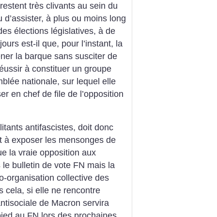
stent très clivants au sein du
clu d’assister, à plus ou moins long
es élections législatives, à de
urs est-il que, pour l’instant, la
ener la barque sans susciter de
 réussir à constituer un groupe
blée nationale, sur lequel elle
r en chef de file de l’opposition
litants antifascistes, doit donc
nt à exposer les mensonges de
ue la vraie opposition aux
 le bulletin de vote FN mais la
uto-organisation collective des
s cela, si elle ne rencontre
antisociale de Macron servira
ied au FN lors des prochaines