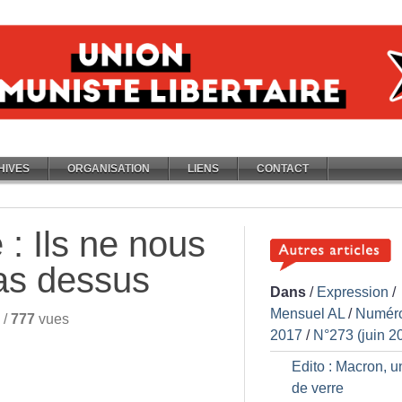
HIVES
ORGANISATION
LIENS
CONTACT
 : Ils ne nous
as dessus
Dans
/
Expression
/
Mensuel AL
/
Numér
/
777
vues
2017
/
N°273 (juin 2
Edito : Macron, un
de verre