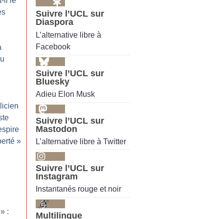
-il le
es
Suivre l’UCL sur
Diaspora
L’alternative libre à
Facebook
a
du
Suivre l’UCL sur
Bluesky
Adieu Elon Musk
licien
ste
Suivre l’UCL sur
Mastodon
espire
berté
»
L’alternative libre à Twitter
Suivre l’UCL sur
Instagram
Instantanés rouge et noir
» :
Multilingue