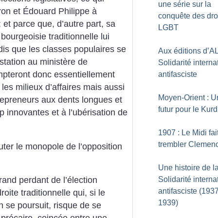
une série sur la
ron et Édouard Philippe à
conquête des dro
; et parce que, d’autre part, sa
LGBT
 bourgeoisie traditionnelle lui
ndis que les classes populaires se
Aux éditions d’AL
tation au ministère de
Solidarité interna
mpteront donc essentiellement
antifasciste
les milieux d’affaires mais aussi
Moyen-Orient : U
trepreneurs aux dents longues et
futur pour le Kurd
p innovantes et à l’ubérisation de
1907 : Le Midi fai
trembler Clemen
puter le monopole de l’opposition
Une histoire de l
Solidarité interna
rand perdant de l’élection
antifasciste (193
roite traditionnelle qui, si le
1939)
 se poursuit, risque de se