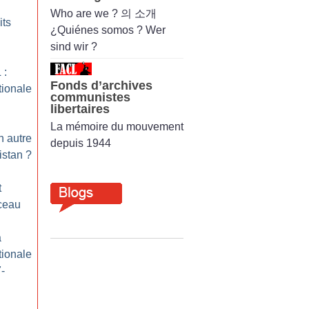
Who are we ? 의 소개
its
¿Quiénes somos ? Wer
sind wir ?
 :
Fonds d’archives
tionale
communistes
libertaires
La mémoire du mouvement
n autre
depuis 1944
istan
?
t
ceau
a
tionale
7-