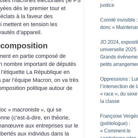
osses machines électorales (le PS
justice
ayées dès le premier tour et
éclats à la faveur des
Comité invisible :
i mettent en tension les
donc «
Maintena
yautés d’appareil.
JO 2024, exposit
recomposition
universelle 2025 
ement en partie composé de
Grands événemen
un nombre important de députés
petits arrangeme
 l’étiquette La République en
Oppressions : Lut
 par l’équipe Macron, on va très
l’intersection de l
omposition politique autour de
«
race
», du sexe
la classe
loc «
macroniste
», qui se
Françoise Vergè
nne (c’est-à-dire, en théorie,
(politologue) :
anœuvre aux entreprises sur le
«
Comment le
bertés aux individus dans la