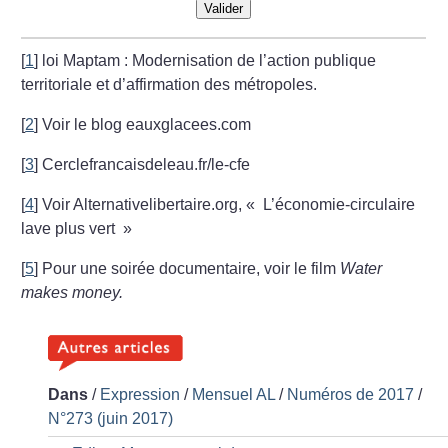
Valider
[
1
]
loi Maptam : Modernisation de l’action publique
territoriale et d’affirmation des métropoles.
[
2
]
Voir le blog eauxglacees.com
[
3
]
Cerclefrancaisdeleau.fr/le-cfe
[
4
]
Voir Alternativelibertaire.org, «
L’économie-circulaire
lave plus vert
»
[
5
]
Pour une soirée documentaire, voir le film
Water
makes money.
Dans
/
Expression
/
Mensuel AL
/
Numéros de 2017
/
N°273 (juin 2017)