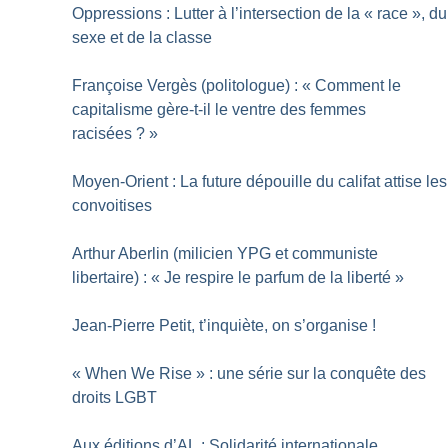
Oppressions : Lutter à l’intersection de la «
race
», du
sexe et de la classe
Françoise Vergès (politologue) : «
Comment le
capitalisme gère-t-il le ventre des femmes
racisées
?
»
Moyen-Orient : La future dépouille du califat attise les
convoitises
Arthur Aberlin (milicien YPG et communiste
libertaire) : «
Je respire le parfum de la liberté
»
Jean-Pierre Petit, t’inquiète, on s’organise
!
«
When We Rise
» : une série sur la conquête des
droits LGBT
Aux éditions d’AL : Solidarité internationale