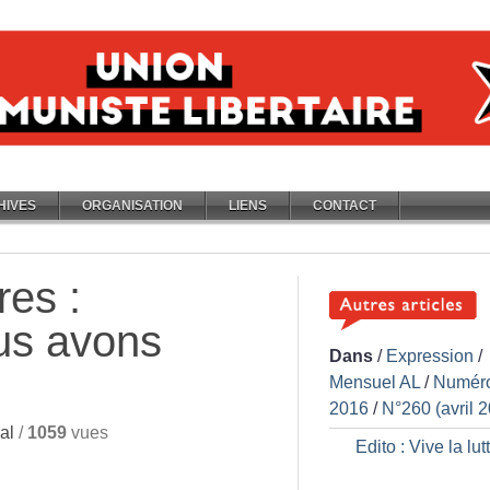
HIVES
ORGANISATION
LIENS
CONTACT
res :
us avons
Dans
/
Expression
/
Mensuel AL
/
Numér
2016
/
N°260 (avril 
al
/
1059
vues
Edito : Vive la lut