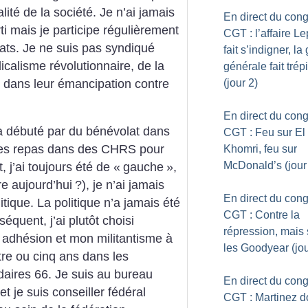
ité de la société. Je n’ai jamais
En direct du con
i mais je participe régulièrement
CGT : l’affaire L
ts. Je ne suis pas syndiqué
fait s’indigner, la
calisme révolutionnaire, de la
générale fait trép
s dans leur émancipation contre
(jour 2)
En direct du con
a débuté par du bénévolat dans
CGT : Feu sur El
r les repas dans des CHRS pour
Khomri, feu sur
McDonald’s (jour
, j’ai toujours été de «
gauche
»,
re aujourd’hui
?), je n’ai jamais
En direct du con
tique. La politique n’a jamais été
CGT : Contre la
quent, j’ai plutôt choisi
répression, mais
 adhésion et mon militantisme à
les Goodyear (jou
e ou cinq ans dans les
daires 66. Je suis au bureau
En direct du con
 je suis conseiller fédéral
CGT : Martinez 