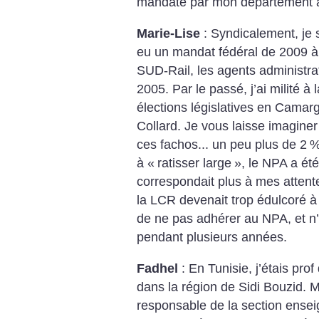
mandaté par mon département au
Marie-Lise
: Syndicalement, je 
eu un mandat fédéral de 2009 à 
SUD-Rail, les agents administrat
2005.
Par le passé, j’ai milité à
élections législatives en Camargu
Collard. Je vous laisse imaginer 
ces fachos... un peu plus de 2
à «
ratisser large
», le NPA a été
correspondait plus à mes attente
la LCR devenait trop édulcoré à 
de ne pas adhérer au NPA, et n’
pendant plusieurs années.
Fadhel
: En Tunisie, j’étais pro
dans la région de Sidi Bouzid. 
responsable de la section ensei