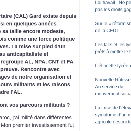
Loi travail : Ne p
pas les droits ga
ertaire (CAL) Gard existe depuis
ussi en quelques années
Sur le «
réformis
de la CFDT
é sa taille encore modeste,
ois comme une force politique
Les facs et les l
tives. La mise sur pied d’un
prêts à mettre le 
u anticapitaliste et
i regroupe AL, NPA, CNT et FA
L’étincelle lycée
 preuve.
Rencontre avec
ges de notre organisation et
Nouvelle Rôtisser
ours militants et les raisons
Au service du
ndre l’AL.
mouvement socia
 sont vos parcours militants
?
La crise de l’éle
symptome d’un 
roc, j’ai milité dans différentes
agricole destruct
s. Mon premier investissement fut