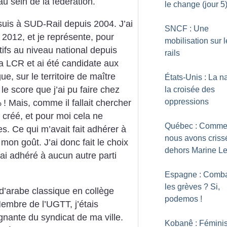
 sein de la fédération.
le change (jour 5
suis à SUD-Rail depuis 2004. J’ai
SNCF : Une
2012, et je représente, pour
mobilisation sur 
ifs au niveau national depuis
rails
 la LCR et ai été candidate aux
e, sur le territoire de maître
États-Unis : La n
le score que j’ai pu faire chez
la croisée des
oppressions
%
! Mais, comme il fallait chercher
 créé, et pour moi cela ne
Québec : Comme
s. Ce qui m’avait fait adhérer à
nous avons criss
mon goût. J’ai donc fait le choix
dehors Marine L
ai adhéré à aucun autre parti
Espagne : Comba
les grèves
? Si,
f d’arabe classique en collège
podemos
!
Membre de l’UGTT, j’étais
gnante du syndicat de ma ville.
Kobanê : Fémini