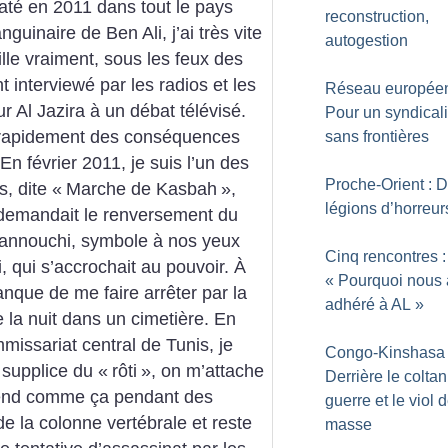
laté en 2011 dans tout le pays
reconstruction,
guinaire de Ben Ali, j’ai très vite
autogestion
ille vraiment, sous les feux des
t interviewé par les radios et les
Réseau européen
r Al Jazira à un débat télévisé.
Pour un syndical
ir rapidement des conséquences
sans frontières
En février 2011, je suis l’un des
Proche-Orient : 
s, dite «
Marche de Kasbah
»,
légions d’horreur
 demandait le renversement du
nnouchi, symbole à nos yeux
Cinq rencontres :
, qui s’accrochait au pouvoir. À
«
Pourquoi nous
anque de me faire arrêter par la
adhéré à AL
»
 la nuit dans un cimetière. En
mmissariat central de Tunis, je
Congo-Kinshasa 
 supplice du «
rôti
», on m’attache
Derrière le coltan
spend comme ça pendant des
guerre et le viol 
e la colonne vertébrale et reste
masse