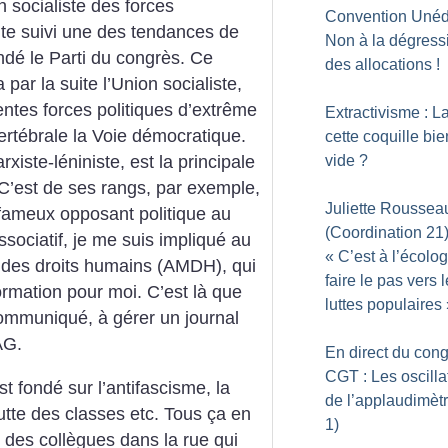
 socialiste des forces
Convention Unédi
ite suivi une des tendances de
Non à la dégressi
ndé le Parti du congrès. Ce
des allocations
!
par la suite l’Union socialiste,
rentes forces politiques d’extrême
Extractivisme : La
tébrale la Voie démocratique.
cette coquille bie
vide
?
xiste-léniniste, est la principale
 C’est de ses rangs, par exemple,
Juliette Roussea
 fameux opposant politique au
(Coordination 21)
sociatif, je me suis impliqué au
«
C’est à l’écolo
 des droits humains (AMDH), qui
faire le pas vers 
ormation pour moi. C’est là que
luttes populaires
 communiqué, à gérer un journal
AG.
En direct du con
CGT : Les oscilla
t fondé sur l’antifascisme, la
de l’applaudimètr
lutte des classes etc. Tous ça en
1)
des collègues dans la rue qui