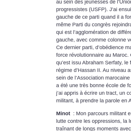
au sein des jeunesses de l’Union
progressistes (USFP). J’ai ensu
gauche de ce parti quand il a fo
même Parti du congrès rejoindra 
qui est l’agglomération de diffé
gauche, avec comme colonne ver
Ce dernier parti, d’obédience mar
force révolutionnaire au Maroc.
qu’est issu Abraham Serfaty, le
régime d’Hassan II.
Au niveau as
sein de l’Association marocaine
a été une très bonne école de f
j’ai appris à écrire un tract, un
militant, à prendre la parole en 
Minot
: Mon parcours militant es
lutte contre les oppressions, la 
traînant de longs moments avec 