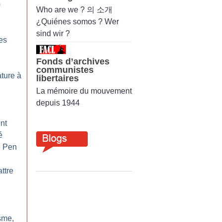
)
Who are we ? 의 소개
¿Quiénes somos ? Wer
sind wir ?
les
Fonds d’archives
communistes
ature à
libertaires
La mémoire du mouvement
depuis 1944
nt
é
e Pen
ttre
sme,