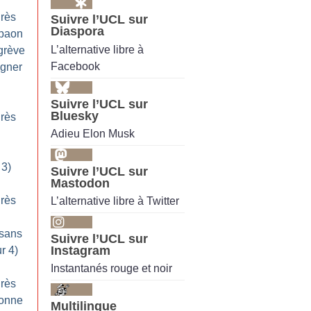
grès
Suivre l’UCL sur
Diaspora
epaon
L’alternative libre à
 grève
Facebook
igner
Suivre l’UCL sur
Bluesky
grès
Adieu Elon Musk
 3)
Suivre l’UCL sur
Mastodon
grès
L’alternative libre à Twitter
 sans
Suivre l’UCL sur
Instagram
r 4)
Instantanés rouge et noir
grès
donne
Multilingue