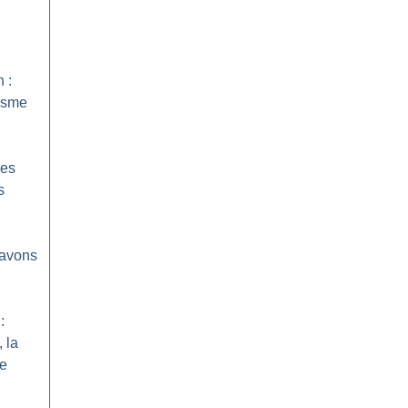
 :
isme
Des
s
 avons
:
, la
de