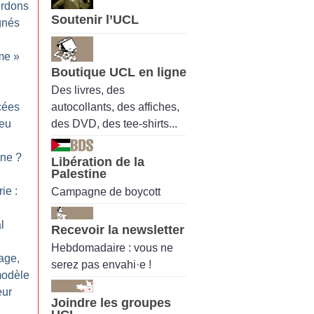
erdons
Soutenir l’UCL
gnés
me
»
Boutique UCL en ligne
Des livres, des
autocollants, des affiches,
ycées
des DVD, des tee-shirts...
feu
nne
?
Libération de la
Palestine
ie :
Campagne de boycott
l
Recevoir la newsletter
Hebdomadaire : vous ne
vage,
serez pas envahi·e !
modèle
eur
Joindre les groupes