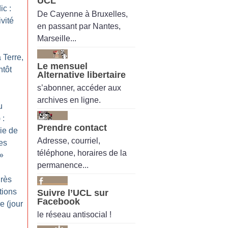
UCL
c :
De Cayenne à Bruxelles,
vité
en passant par Nantes,
Marseille...
 Terre,
Le mensuel
ntôt
Alternative libertaire
s’abonner, accéder aux
archives en ligne.
u
 :
Prendre contact
gie de
Adresse, courriel,
les
téléphone, horaires de la
»
permanence...
grès
tions
Suivre l’UCL sur
Facebook
e (jour
le réseau antisocial !