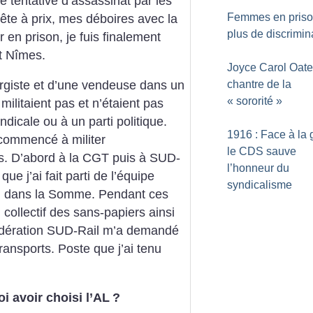
 tentative d’assassinat par les
Femmes en priso
tête à prix, mes déboires avec la
plus de discrimin
en prison, je fuis finalement
t Nîmes.
Joyce Carol Oate
chantre de la
lurgiste et d’une vendeuse dans un
«
sororité
»
ilitaient pas et n’étaient pas
dicale ou à un parti politique.
1916 : Face à la 
 commencé à militer
le CDS sauve
ns. D’abord à la CGT puis à SUD-
l’honneur du
que j’ai fait parti de l’équipe
syndicalisme
cal dans la Somme. Pendant ces
u collectif des sans-papiers ainsi
fédération SUD-Rail m’a demandé
ransports. Poste que j’ai tenu
oi avoir choisi l’AL
?