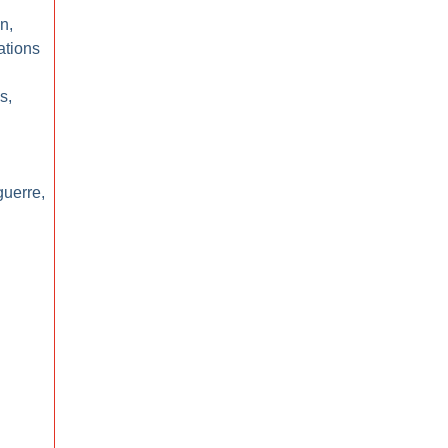
n,
ations
s,
guerre,