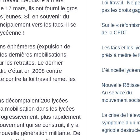
oi travail. Depuis le 9 mars
Loi travail : Ne p
e 17 mars, ils ont fourni le gros
pas les droits ga
s jeunes. Si, en souvenir du
ncipalement vers les facs, il se
Sur le «
réformis
t lycéenne
!
de la CFDT
ions éphémères (expulsion de
Les facs et les l
les dernières mobilisations
prêts à mettre le 
 les retraites. Le dernier
L’étincelle lycée
, c’était en 2008 contre
 contre la loi travail remet les
Nouvelle Rôtisser
Au service du
mouvement socia
ens décomptaient 200 lycées
a mobilisation dans les lycées
La crise de l’éle
 progressivement, plus rapidement
symptome d’un 
uvement qui se construit, il y a
agricole destruct
 nouvelle génération militante. De