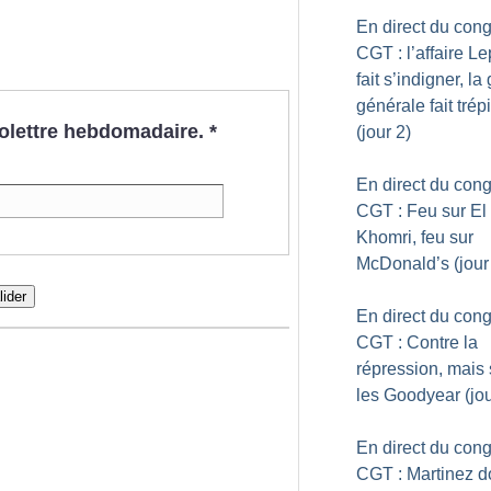
En direct du con
CGT : l’affaire L
fait s’indigner, la
générale fait trép
nfolettre hebdomadaire.
*
(jour 2)
En direct du con
CGT : Feu sur El
Khomri, feu sur
McDonald’s (jour
lider
En direct du con
CGT : Contre la
répression, mais
les Goodyear (jou
En direct du con
CGT : Martinez 