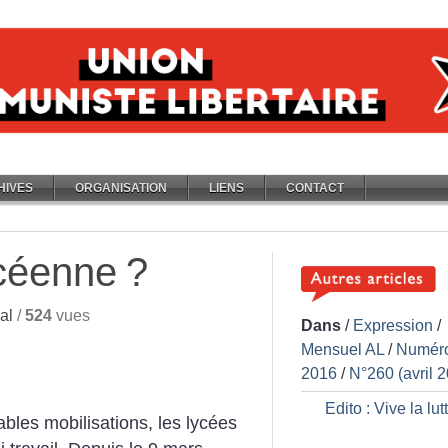
HIVES
ORGANISATION
LIENS
CONTACT
ycéenne
?
al
/
524
vues
Dans
/
Expression
/
Mensuel AL
/
Numér
2016
/
N°260 (avril 
Edito : Vive la lut
bles mobilisations, les lycées