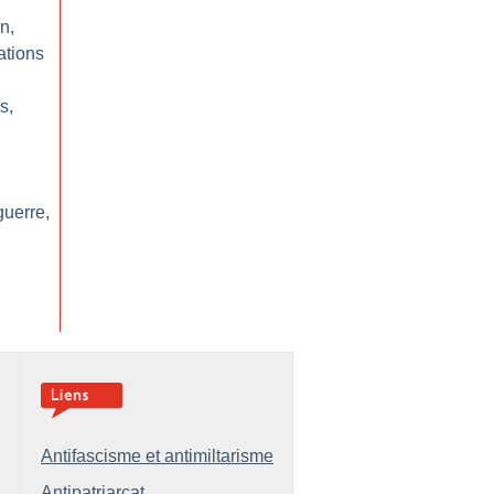
n,
ations
s,
guerre,
Antifascisme et antimiltarisme
Antipatriarcat