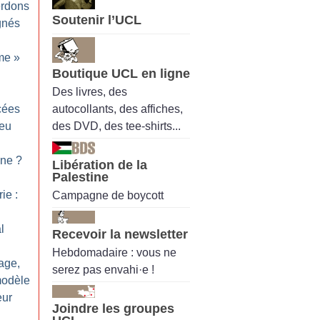
erdons
Soutenir l’UCL
gnés
me
»
Boutique UCL en ligne
Des livres, des
autocollants, des affiches,
ycées
des DVD, des tee-shirts...
feu
nne
?
Libération de la
Palestine
ie :
Campagne de boycott
l
Recevoir la newsletter
Hebdomadaire : vous ne
vage,
serez pas envahi·e !
modèle
eur
Joindre les groupes