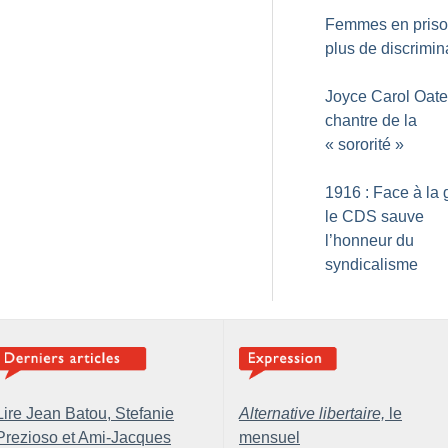
Femmes en priso
plus de discrimin
Joyce Carol Oate
chantre de la
«
sororité
»
1916 : Face à la 
le CDS sauve
l’honneur du
syndicalisme
Lire Jean Batou, Stefanie
Alternative libertaire,
le
Prezioso et Ami-Jacques
mensuel