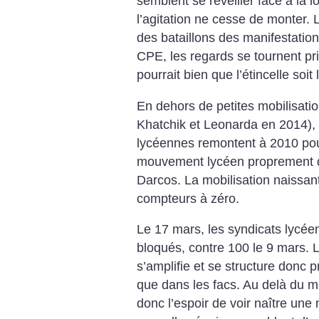
semblent
se réveiller face à la l
l’agitation ne cesse de monter. L
des bataillons des manifestation
CPE, les regards se tournent pri
pourrait bien
que l’étincelle soi
En dehors de petites mobilisat
Khatchik et Leonarda en 2014), 
lycéennes remontent à 2010 pour
mouvement lycéen proprement dit
Darcos. La mobilisation naissante
compteurs à zéro.
Le 17 mars, les syndicats lycé
bloqués, contre 100 le 9 mars. L
s’amplifie et se structure donc
que dans les facs.
Au delà du mo
donc l’espoir de voir naître une