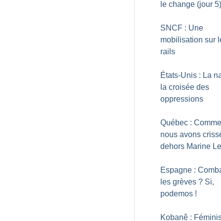
le change (jour 5
SNCF : Une
mobilisation sur 
rails
États-Unis : La n
la croisée des
oppressions
Québec : Comme
nous avons criss
dehors Marine L
Espagne : Comba
les grèves
? Si,
podemos
!
Kobanê : Fémini