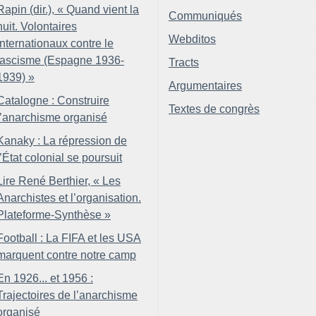
Rapin (dir.), «
Quand vient la
Communiqués
nuit. Volontaires
Webditos
internationaux contre le
fascisme (Espagne 1936-
Tracts
1939)
»
Argumentaires
Catalogne : Construire
Textes de congrès
l’anarchisme organisé
Kanaky : La répression de
l’État colonial se poursuit
Lire René Berthier, «
Les
Anarchistes et l’organisation.
Plateforme-Synthèse
»
Football : La FIFA et les USA
marquent contre notre camp
En 1926... et 1956 :
Trajectoires de l’anarchisme
organisé