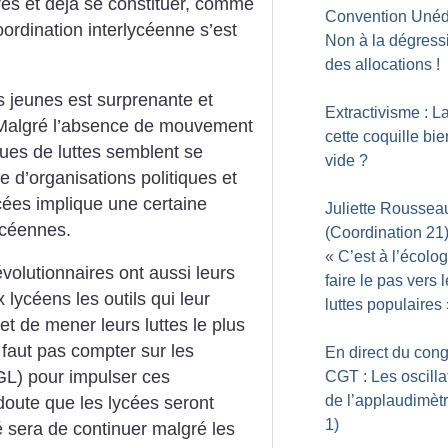
es et déjà se constituer, comme
Convention Unédi
rdination interlycéenne s’est
Non à la dégressi
des allocations
!
ces jeunes est surprenante et
Extractivisme : La
 Malgré l’absence de mouvement
cette coquille bie
ques de luttes semblent
se
vide
?
 d’organisations politiques et
cées implique une certaine
Juliette Roussea
ycéennes.
(Coordination 21)
«
C’est à l’écolo
révolutionnaires ont aussi leurs
faire le pas vers 
 lycéens les outils qui leur
luttes populaires
et de mener leurs luttes le plus
 faut pas compter sur les
En direct du con
GL) pour impulser ces
CGT : Les oscilla
de l’applaudimètr
oute que les lycées seront
1)
té sera de continuer malgré les