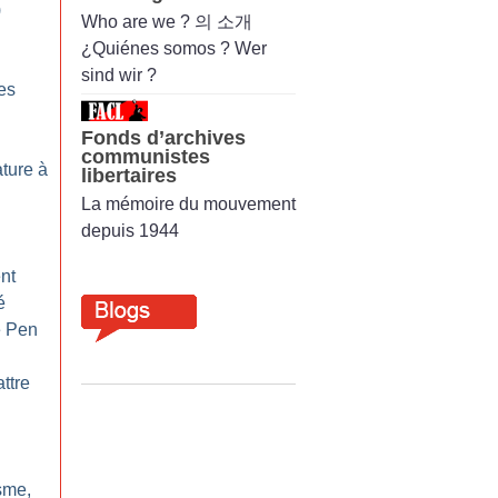
)
Who are we ? 의 소개
¿Quiénes somos ? Wer
sind wir ?
les
Fonds d’archives
communistes
ature à
libertaires
La mémoire du mouvement
depuis 1944
nt
é
e Pen
ttre
sme,