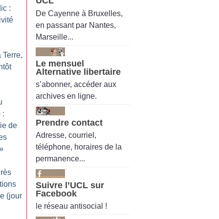
UCL
c :
De Cayenne à Bruxelles,
vité
en passant par Nantes,
Marseille...
 Terre,
Le mensuel
ntôt
Alternative libertaire
s’abonner, accéder aux
archives en ligne.
u
 :
Prendre contact
gie de
Adresse, courriel,
les
téléphone, horaires de la
»
permanence...
grès
tions
Suivre l’UCL sur
Facebook
e (jour
le réseau antisocial !