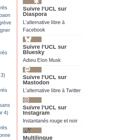
grès
Suivre l’UCL sur
Diaspora
epaon
L’alternative libre à
 grève
Facebook
igner
Suivre l’UCL sur
Bluesky
grès
Adieu Elon Musk
 3)
Suivre l’UCL sur
Mastodon
grès
L’alternative libre à Twitter
 sans
Suivre l’UCL sur
Instagram
r 4)
Instantanés rouge et noir
grès
donne
Multilingue