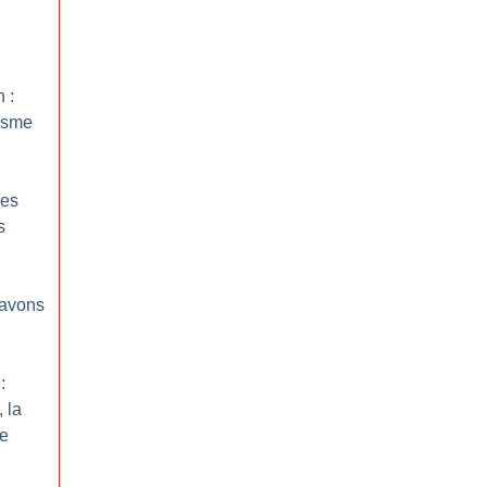
 :
isme
Des
s
 avons
:
, la
de