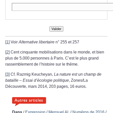
Valider
[
1
]
Voir
Alternative libertaire
n° 255 et 257
[
2
]
Cent cinquante mobilisations dans le monde, et bien
plus de 5.000 personnes à Paris. C’est le plus grand
rassemblement de l’histoire sur le thème.
[
3
]
Cf. Razmig Keucheyan,
La nature
est un champ de
bataille – Essai d’écologie politique
, Zones/La
Découverte, mars 2014, 203 pages, 16 euros.
Dans
/
Expression
/
Mensuel AL
/
Numéros de 2016
/