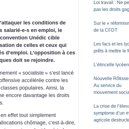
Loi travail : Ne p
pas les droits ga
’attaquer les conditions de
Sur le «
réformis
s salarié-e-s en emploi, le
de la CFDT
 convention Unédic cible
Les facs et les l
sation de celles et ceux qui
prêts à mettre le 
és d’emploi. L’opposition à ces
ques doit se rejoindre.
L’étincelle lycée
rnement «
socialiste
» s’est lancé
Nouvelle Rôtisser
offensive accélérée contre les
Au service du
 classes populaires. Ainsi, la
mouvement socia
ne encore davantage les droits
s.
La crise de l’éle
symptome d’un 
 en effet tout simplement
agricole destruct
allocations chômage, c’est-à-dire,