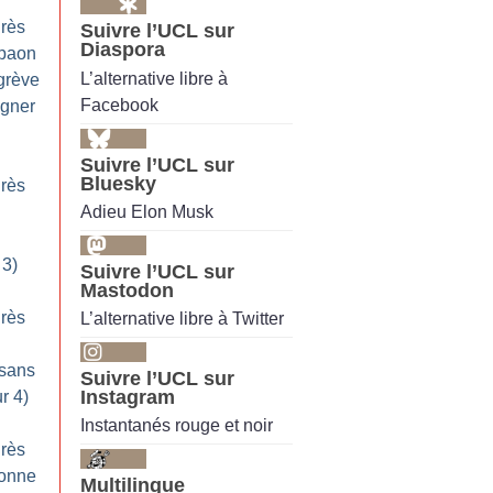
grès
Suivre l’UCL sur
Diaspora
epaon
L’alternative libre à
 grève
Facebook
igner
Suivre l’UCL sur
Bluesky
grès
Adieu Elon Musk
 3)
Suivre l’UCL sur
Mastodon
grès
L’alternative libre à Twitter
 sans
Suivre l’UCL sur
Instagram
r 4)
Instantanés rouge et noir
grès
donne
Multilingue