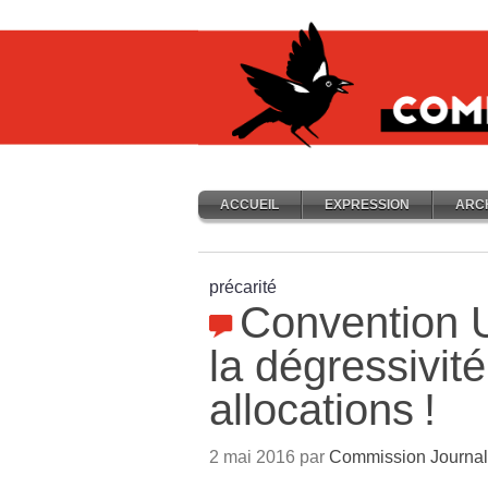
ACCUEIL
EXPRESSION
ARC
précarité
Convention U
la dégressivit
allocations
!
2 mai 2016 par
Commission Journal