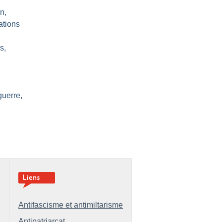
n,
ations
s,
guerre,
Antifascisme et antimiltarisme
Antipatriarcat