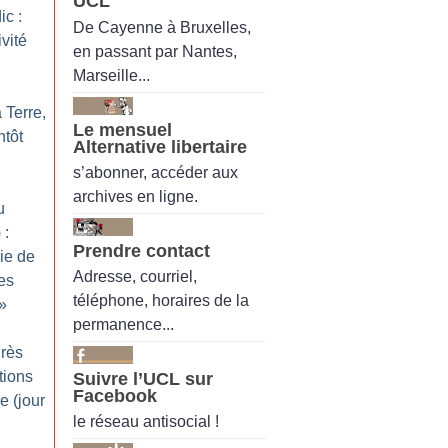
UCL
c :
De Cayenne à Bruxelles,
vité
en passant par Nantes,
Marseille...
 Terre,
Le mensuel
ntôt
Alternative libertaire
s’abonner, accéder aux
archives en ligne.
u
 :
Prendre contact
gie de
Adresse, courriel,
les
téléphone, horaires de la
»
permanence...
grès
tions
Suivre l’UCL sur
Facebook
e (jour
le réseau antisocial !