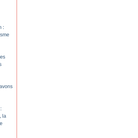
 :
isme
Des
s
 avons
:
, la
de