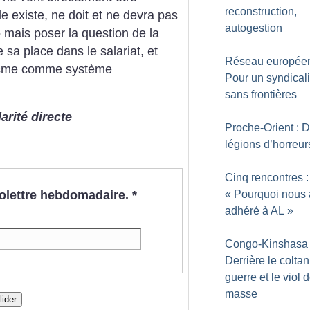
reconstruction,
lle existe, ne doit et ne devra pas
autogestion
 mais poser la question de la
sa place dans le salariat, et
Réseau européen
alisme comme système
Pour un syndical
sans frontières
arité directe
Proche-Orient : 
légions d’horreur
Cinq rencontres :
«
Pourquoi nous
nfolettre hebdomadaire.
*
adhéré à AL
»
Congo-Kinshasa 
Derrière le coltan
guerre et le viol 
masse
lider