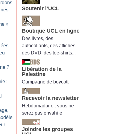
erdons
Soutenir l’UCL
gnés
me
»
Boutique UCL en ligne
Des livres, des
autocollants, des affiches,
ycées
des DVD, des tee-shirts...
feu
nne
?
Libération de la
Palestine
ie :
Campagne de boycott
l
Recevoir la newsletter
Hebdomadaire : vous ne
vage,
serez pas envahi·e !
modèle
eur
Joindre les groupes