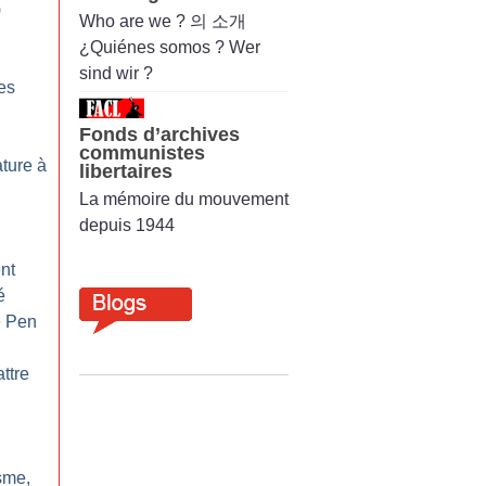
)
Who are we ? 의 소개
¿Quiénes somos ? Wer
sind wir ?
les
Fonds d’archives
communistes
ature à
libertaires
La mémoire du mouvement
depuis 1944
nt
é
e Pen
ttre
sme,