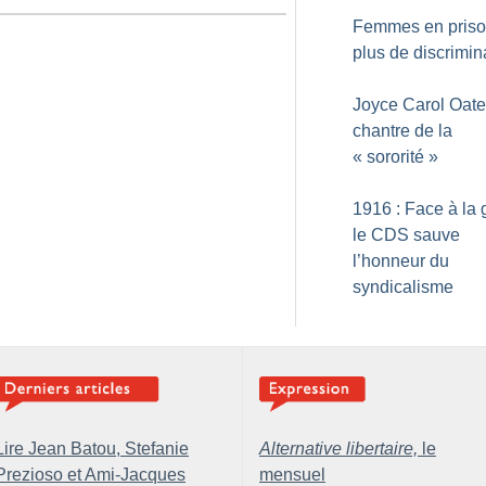
Femmes en priso
plus de discrimin
Joyce Carol Oate
chantre de la
«
sororité
»
1916 : Face à la 
le CDS sauve
l’honneur du
syndicalisme
Lire Jean Batou, Stefanie
Alternative libertaire,
le
Prezioso et Ami-Jacques
mensuel