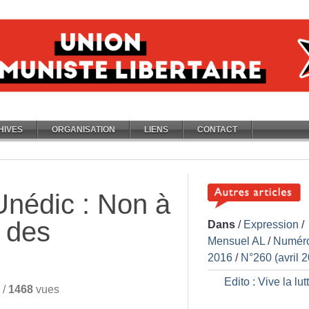
HIVES
ORGANISATION
LIENS
CONTACT
nédic : Non à
é des
Dans
/
Expression
/
Mensuel AL
/
Numér
2016
/
N°260 (avril 
Edito : Vive la lut
/
1468
vues