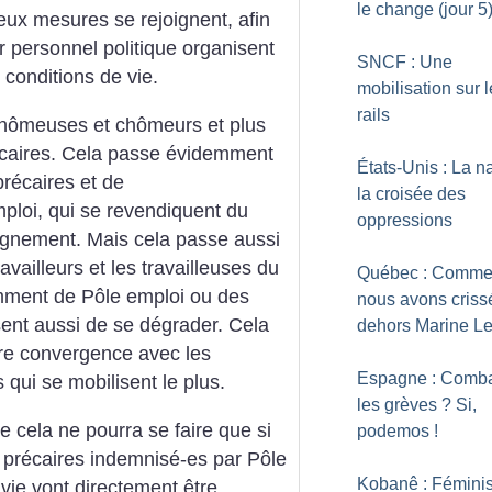
le change (jour 5
eux mesures se rejoignent, afin
ur personnel politique organisent
SNCF : Une
 conditions de vie.
mobilisation sur 
rails
 chômeuses et chômeurs et plus
écaires. Cela passe évidemment
États-Unis : La n
précaires et de
la croisée des
oi, qui se revendiquent du
oppressions
gnement. Mais cela passe aussi
vailleurs et les travailleuses du
Québec : Comme
amment de Pôle emploi ou des
nous avons criss
ent aussi de se dégrader. Cela
dehors Marine L
re convergence avec les
Espagne : Comba
s qui se mobilisent le plus.
les grèves
? Si,
ue cela ne pourra se faire que si
podemos
!
 précaires indemnisé-es par Pôle
Kobanê : Fémini
 vie vont directement être