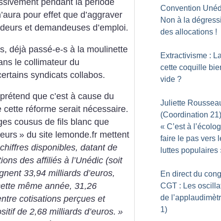
essivement pendant la période
Convention Unédi
’aura pour effet que d’aggraver
Non à la dégressi
ndeurs et demandeuses d’emploi.
des allocations
!
es, déjà passé-e-s à la moulinette
Extractivisme : La
ans le collimateur du
cette coquille bie
rtains syndicats collabos.
vide
?
prétend que c’est à cause du
Juliette Roussea
e cette réforme serait nécessaire.
(Coordination 21)
es cousus de fils blanc que
«
C’est à l’écolo
eurs
» du site lemonde.fr mettent
faire le pas vers 
chiffres disponibles, datant de
luttes populaires
ons des affiliés à l’Unédic (soit
ignent 33,94 milliards d’euros,
En direct du con
 cette même année, 31,26
CGT : Les oscilla
de l’applaudimètr
entre cotisations perçues et
1)
tif de 2,68 milliards d’euros.
»