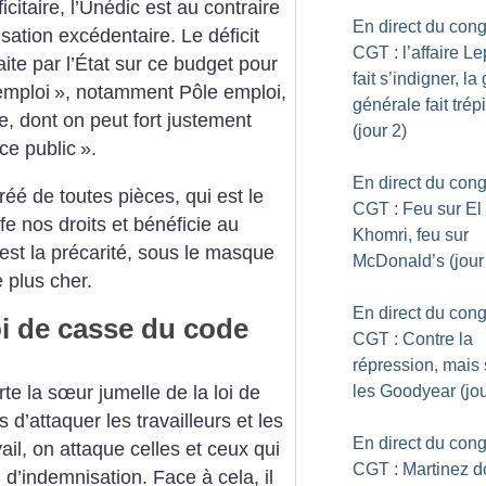
icitaire, l’Unédic est au contraire
En direct du con
ation excédentaire. Le déficit
CGT : l’affaire L
aite par l’État sur ce budget pour
fait s’indigner, la
emploi
», notamment Pôle emploi,
générale fait trép
se, dont on peut fort justement
(jour 2)
ce public
».
En direct du con
créé de toutes pièces, qui est le
CGT : Feu sur El
fe nos droits et bénéficie au
Khomri, feu sur
’est la précarité, sous le masque
McDonald’s (jour
e plus cher.
En direct du con
oi de casse du code
CGT : Contre la
répression, mais
les Goodyear (jou
e la sœur jumelle de la loi de
 d’attaquer les travailleurs et les
En direct du con
vail, on attaque celles et ceux qui
CGT : Martinez 
u d’indemnisation. Face à cela, il