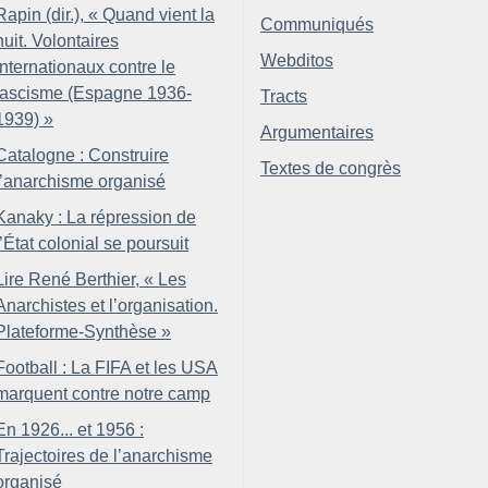
Rapin (dir.), «
Quand vient la
Communiqués
nuit. Volontaires
Webditos
internationaux contre le
fascisme (Espagne 1936-
Tracts
1939)
»
Argumentaires
Catalogne : Construire
Textes de congrès
l’anarchisme organisé
Kanaky : La répression de
l’État colonial se poursuit
Lire René Berthier, «
Les
Anarchistes et l’organisation.
Plateforme-Synthèse
»
Football : La FIFA et les USA
marquent contre notre camp
En 1926... et 1956 :
Trajectoires de l’anarchisme
organisé