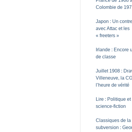
France de 1968 à
Colombie de 197
Japon : Un contr
avec Attac et les
«
freeters
»
Irlande : Encore 
de classe
Juillet 1908 : Dra
Villeneuve, la C
l’heure de vérité
Lire : Politique et
science-fiction
Classiques de la
subversion : Geo