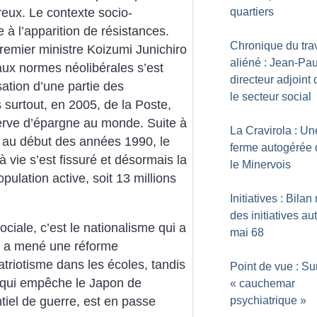
quartiers
reux.
Le contexte socio-
à l’apparition de résistances.
Chronique du trav
remier ministre Koizumi Junichiro
aliéné : Jean-Pau
ux normes néolibérales s’est
directeur adjoint
sation d’une partie des
le secteur social
 surtout, en 2005, de la Poste,
serve d’épargne au monde. Suite à
La Cravirola : Un
re au début des années 1990, le
ferme autogérée
à vie s’est fissuré et désormais la
le Minervois
opulation active, soit 13 millions
Initiatives : Bilan
des initiatives au
ociale, c’est le nationalisme qui a
mai 68
at a mené une réforme
riotisme dans les écoles, tandis
Point de vue : Sur
on qui empêche le Japon de
«
cauchemar
tiel de guerre, est en passe
psychiatrique
»