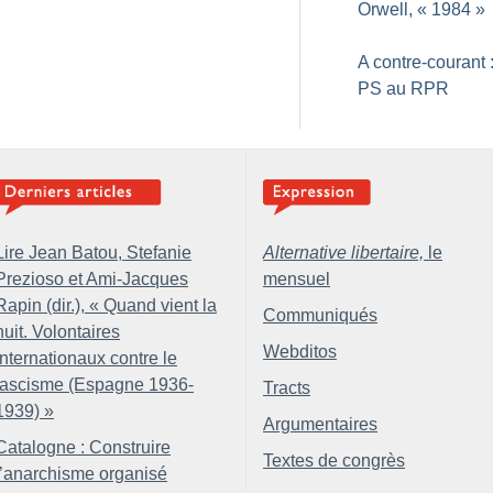
Orwell, «
1984
»
A contre-courant 
PS au RPR
Lire Jean Batou, Stefanie
Alternative libertaire,
le
Prezioso et Ami-Jacques
mensuel
Rapin (dir.), «
Quand vient la
Communiqués
nuit. Volontaires
Webditos
internationaux contre le
fascisme (Espagne 1936-
Tracts
1939)
»
Argumentaires
Catalogne : Construire
Textes de congrès
l’anarchisme organisé