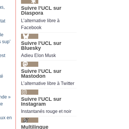
as,
Suivre l’UCL sur
Diaspora
L’alternative libre à
tat
Facebook
le
 sup’
Suivre l’UCL sur
Bluesky
Adieu Elon Musk
est
Suivre l’UCL sur
Mastodon
té
L’alternative libre à Twitter
nde
»
Suivre l’UCL sur
Instagram
te
Instantanés rouge et noir
aux en
Multilingue