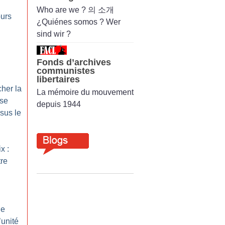
Who are we ? 의 소개
ours
¿Quiénes somos ? Wer
sind wir ?
Fonds d’archives
communistes
libertaires
her la
La mémoire du mouvement
 se
depuis 1944
sus le
x :
tre
le
’unité