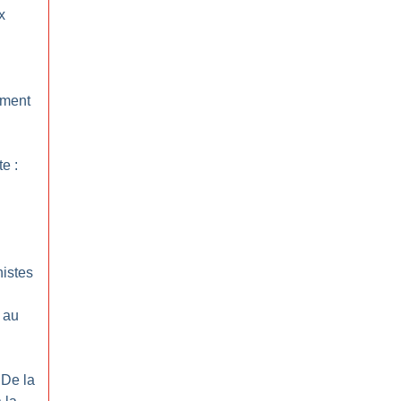
x
ement
te :
istes
e au
 De la