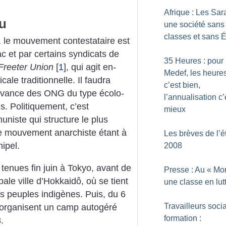
Afrique : Les Sar
eu
une société sans
classes et sans É
, le mouvement contestataire est
ac et par certains syndicats de
35 Heures : pour 
Freeter Union
[
1
]
, qui agit en-
Medef, les heures
ale traditionnelle. Il faudra
c’est bien,
vance des ONG du type écolo-
l’annualisation c’
s. Politiquement, c’est
mieux
niste qui structure le plus
 le mouvement anarchiste étant à
Les brèves de l’é
hipel.
2008
tenues fin juin à Tokyo, avant de
Presse : Au «
Mo
ale ville d’Hokkaidô, où se tient
une classe en lut
s peuples indigènes. Puis, du 6
Travailleurs soci
es organisent un camp autogéré
formation :
.