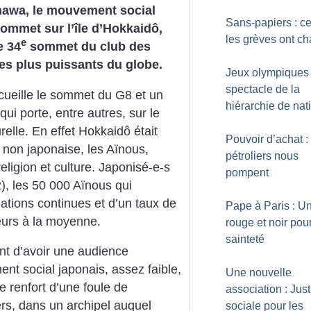
inawa, le mouvement social
Sans-papiers : c
ommet sur l’île d’Hokkaidô,
les grèves ont c
e
e 34
sommet du club des
les plus puissants du globe.
Jeux olympiques 
spectacle de la
ccueille le sommet du G8 et un
hiérarchie de nat
ui porte, entre autres, sur le
relle. En effet Hokkaidô était
Pouvoir d’achat :
 non japonaise, les Aïnous,
pétroliers nous
ligion et culture. Japonisé-e-s
pompent
2), les 50 000 Aïnous qui
nations continues et d’un taux de
Pape à Paris : Un
urs à la moyenne.
rouge et noir pou
sainteté
nt d’avoir une audience
nt social japonais, assez faible,
Une nouvelle
e renfort d’une foule de
association : Just
gers, dans un archipel auquel
sociale pour les