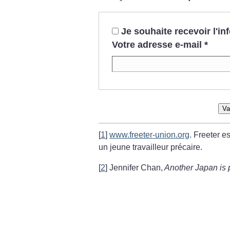
Je souhaite recevoir l'i
Votre adresse e-mail
*
Va
[
1
]
www.freeter-union.org
. Freeter e
un jeune travailleur précaire.
[
2
]
Jennifer Chan,
Another Japan is 