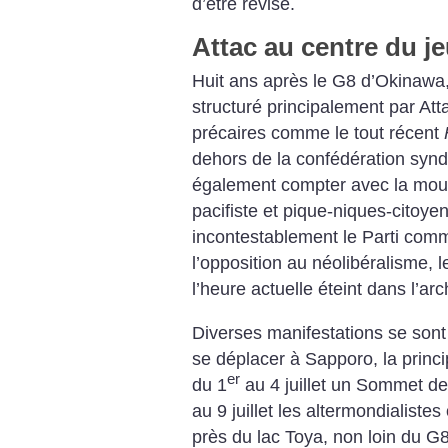
d’être révisé.
Attac au centre du j
Huit ans après le G8 d’Okinawa
structuré principalement par Att
précaires comme le tout récent
dehors de la confédération syndic
également compter avec la mou
pacifiste et pique-niques-citoyen
incontestablement le Parti commu
l’opposition au néolibéralisme,
l’heure actuelle éteint dans l’arc
Diverses manifestations se sont 
se déplacer à Sapporo, la princip
er
du 1
au 4 juillet un Sommet de
au 9 juillet les altermondialist
près du lac Toya, non loin du G8