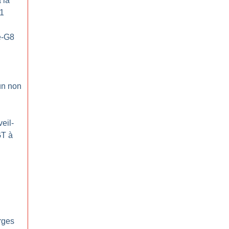
 la
1
e-G8
un non
veil-
GT à
rges