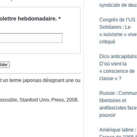
syndicale de deu
nfolettre hebdomadaire.
*
Congrès de l’US
Solidaires : Le
«
suivisme
» viv
critiqué
Dico anticapitalis
D’où vient la
lider
«
conscience de
classe
»
?
st un terme japonais désignant une ou
Russie : Commun
possible
, Stanford Univ. Press, 2008.
libertaires et
antifascistes fac
pouvoir
Amérique latine :