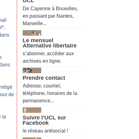
UCL
De Cayenne à Bruxelles,
en passant par Nantes,
ail
Marseille...
l*,
 dans
Le mensuel
Alternative libertaire
s’abonner, accéder aux
e
archives en ligne.
 dans
Prendre contact
Adresse, courriel,
 mitigé
téléphone, horaires de la
tour de
permanence...
 le
Suivre l’UCL sur
Facebook
le réseau antisocial !