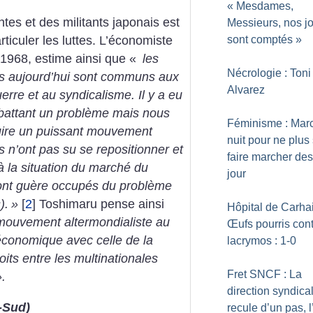
«
Mesdames,
ntes et des militants japonais est
Messieurs, nos j
sont comptés
»
ticuler les luttes. L’économiste
1968, estime ainsi que «
les
Nécrologie : Toni
s aujourd’hui sont communs aux
Alvarez
re et au syndicalisme. Il y a eu
ttant un problème mais nous
Féminisme : Marc
uire un puissant mouvement
nuit pour ne plus
s n’ont pas su se repositionner et
faire marcher des
 la situation du marché du
jour
 sont guère occupés du problème
).
»
[
2
]
Toshimaru pense ainsi
Hôpital de Carhai
e mouvement altermondialiste au
Œufs pourris con
 économique avec celle de la
lacrymos : 1-0
roits entre les multinationales
Fret SNCF : La
».
direction syndica
-Sud)
recule d’un pas, l