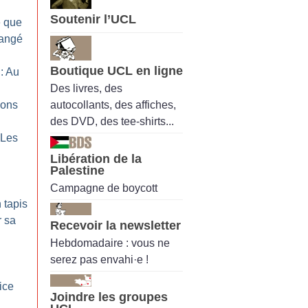
Soutenir l’UCL
e que
hangé
Boutique UCL en ligne
: Au
Des livres, des
autocollants, des affiches,
ions
des DVD, des tee-shirts...
 Les
Libération de la
Palestine
Campagne de boycott
 tapis
r sa
Recevoir la newsletter
Hebdomadaire : vous ne
serez pas envahi·e !
ice
Joindre les groupes