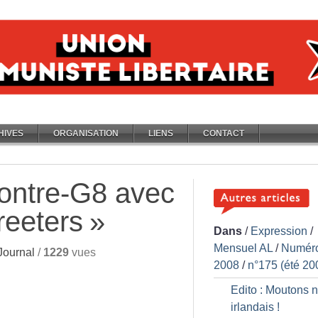
HIVES
ORGANISATION
LIENS
CONTACT
ontre-G8 avec
reeters
»
Dans
/
Expression
/
Mensuel AL
/
Numér
Journal
/
1229
vues
2008
/
n°175 (été 20
Edito : Moutons n
irlandais
!