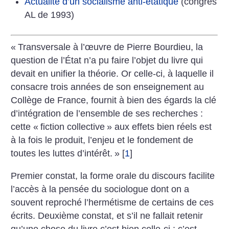
Actualité d’un socialisme anti-étatique
(congrès
AL de 1993)
«
Transversale à l’œuvre de Pierre Bourdieu, la
question de l’État n’a pu faire l’objet du livre qui
devait en unifier la théorie. Or celle-ci, à laquelle il
consacre trois années de son enseignement au
Collège de France, fournit à bien des égards la clé
d’intégration de l’ensemble de ses recherches :
cette «
fiction collective
» aux effets bien réels est
à la fois le produit, l’enjeu et le fondement de
toutes les luttes d’intérêt.
»
[
1
]
Premier constat, la forme orale du discours facilite
l’accès à la pensée du sociologue dont on a
souvent reproché l’hermétisme de certains de ces
écrits. Deuxième constat, et s’il ne fallait retenir
qu’une chose du livre c’est bien celle-ci : c’est