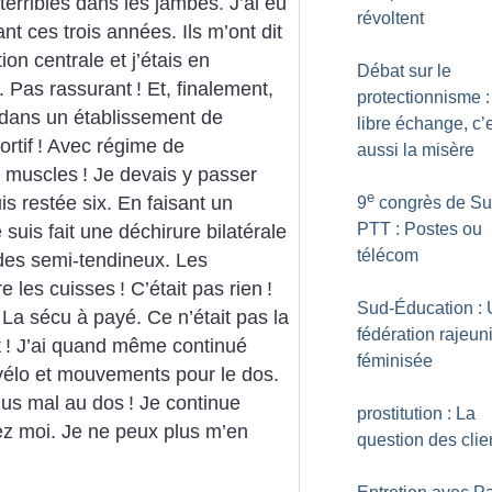
terribles dans les jambes. J’ai eu
révoltent
nt ces trois années. Ils m’ont dit
ion centrale et j’étais en
Débat sur le
. Pas rassurant
! Et, finalement,
protectionnisme :
 dans un établissement de
libre échange, c’
rtif
! Avec régime de
aussi la misère
e muscles
! Je devais y passer
e
is restée six. En faisant un
9
congrès de Su
PTT : Postes ou
uis fait une déchirure bilatérale
télécom
des semi-tendineux. Les
e les cuisses
! C’était pas rien
!
Sud-Éducation :
 La sécu à payé. Ce n’était pas la
fédération rajeuni
t
! J’ai quand même continué
féminisée
vélo et mouvements pour le dos.
plus mal au dos
! Je continue
prostitution : La
hez moi. Je ne peux plus m’en
question des clie