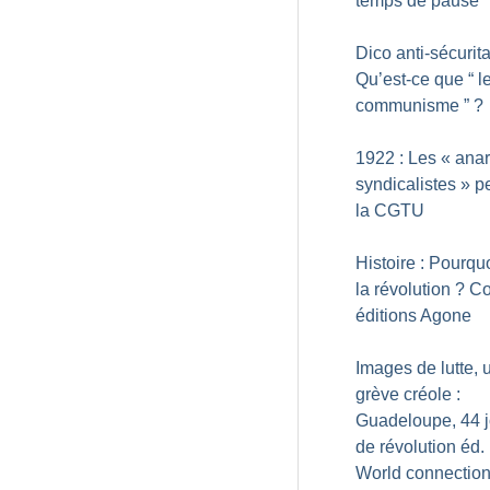
temps de pause
Dico anti-sécurita
Qu’est-ce que “ l
communisme ”
?
1922 : Les «
anar
syndicalistes
» p
la CGTU
Histoire : Pourquo
la révolution
? Col
éditions Agone
Images de lutte, 
grève créole :
Guadeloupe, 44 j
de révolution éd.
World connectio