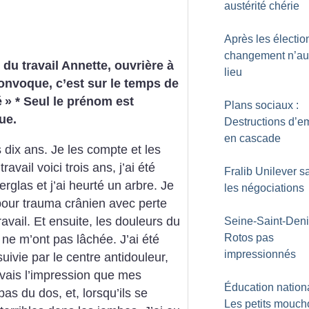
austérité chérie
Après les élection
changement n’au
 du travail
Annette, ouvrière à
lieu
onvoque, c’est sur le temps de
é
»
* Seul le prénom est
Plans sociaux :
ue.
Destructions d’e
en cascade
 dix ans. Je les compte et les
avail voici trois ans, j’ai été
Fralib Unilever s
glas et j’ai heurté un arbre. Je
les négociations
pour trauma crânien avec perte
avail. Et ensuite, les douleurs du
Seine-Saint-Deni
Rotos pas
ne m’ont pas lâchée. J’ai été
impressionnés
suivie par le centre antidouleur,
 j’avais l’impression que mes
Éducation nationa
as du dos, et, lorsqu’ils se
Les petits mouch