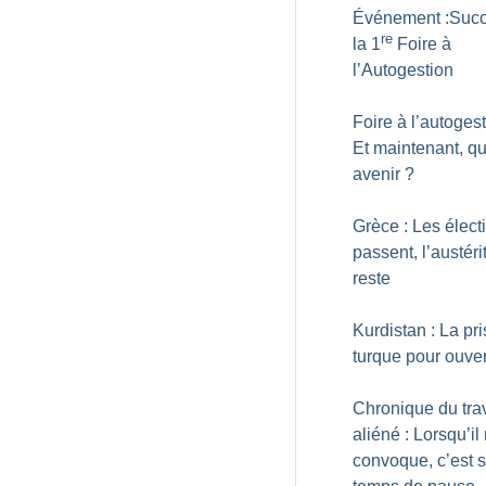
Événement :Succ
re
la 1
Foire à
l’Autogestion
Foire à l’autogest
Et maintenant, qu
avenir
?
Grèce : Les élect
passent, l’austéri
reste
Kurdistan : La pr
turque pour ouve
Chronique du trav
aliéné : Lorsqu’il
convoque, c’est s