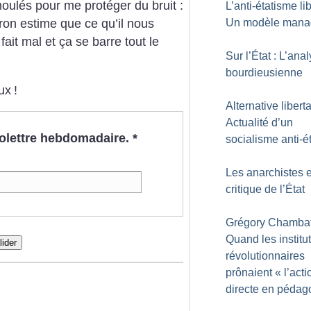
ulés pour me protéger du bruit :
L’anti-étatisme lib
Un modèle manag
tron estime que ce qu’il nous
ait mal et ça se barre tout le
Sur l’État : L’ana
bourdieusienne
eux
!
Alternative liberta
Actualité d’un
nfolettre hebdomadaire.
*
socialisme anti-é
Les anarchistes e
critique de l’État
Grégory Chambat
Quand les institu
lider
révolutionnaires
prônaient «
l’acti
directe en pédag