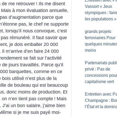
Entretien avec Pa
ts de me retrouver
! Ils me disent
Vassort «
Jeux
. Mais à mon évaluation annuelle,
olympiques : faire
 pas d’augmentation parce que
les populations
»
m’étonne pas, le chef ne supporte
et, lorsqu’il nous convoque, c’est
grands projets
 pas rémunéré. Il faut savoir que
ferroviaires Pour
quelques minute
nt, je dois emballer 20 000
moins
Il m’arrive d’en faire 24 000
rendement se fait sur l’activité
Partenariats publ
de jours travaillés. Parce qu’il
privé : Pas de
7 000 barquettes, comme en ce
concessions pour
bois utilisé n’est plus de la
capitalisme vert
euille de bouleau qui est beaucoup
bus, donc moins de production. Et
Entretien avec Pa
, on n’en tient pas compte
!
Mais
Champagne : Bou
 J’ai un bon salaire, j’aime bien
l’État et la domin
. Même si je me suis payé moi-