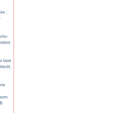
ire :
e
cho-
erdent
i faire
lectif,
une
ours
 B
n