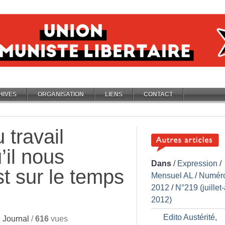
HIVES
ORGANISATION
LIENS
CONTACT
 travail
’il nous
Dans
/
Expression
/
t sur le temps
Mensuel AL
/
Numér
2012
/
N°219 (juillet
2012)
Edito Austérité,
 Journal
/
616
vues