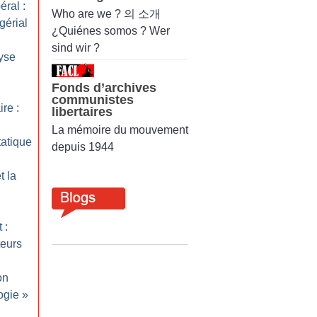
éral :
Who are we ? 의 소개
érial
¿Quiénes somos ? Wer
sind wir ?
lyse
Fonds d’archives
communistes
ire :
libertaires
La mémoire du mouvement
tatique
depuis 1944
t la
 :
teurs
on
ogie
»