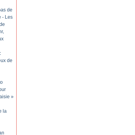
 pas de
e - Les
 de
r,
ux
:
eux de
io
our
aisie
»
e la
Jan