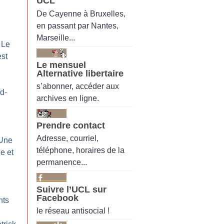
UCL
De Cayenne à Bruxelles,
en passant par Nantes,
Marseille...
 Le
est
Le mensuel
Alternative libertaire
s’abonner, accéder aux
d-
archives en ligne.
Prendre contact
Adresse, courriel,
 Une
téléphone, horaires de la
e et
permanence...
Suivre l’UCL sur
Facebook
nts
le réseau antisocial !