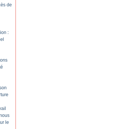
ès de
ion :
el
ions
té
ison
rture
ail
 nous
ur le