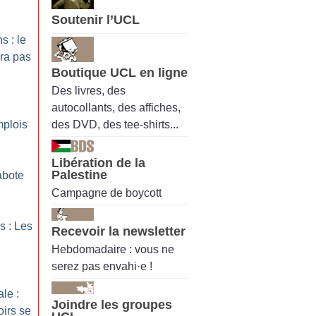
Soutenir l’UCL
s : le
ra pas
Boutique UCL en ligne
Des livres, des
autocollants, des affiches,
des DVD, des tee-shirts...
mplois
Libération de la
Palestine
abote
Campagne de boycott
s : Les
Recevoir la newsletter
Hebdomadaire : vous ne
serez pas envahi·e !
le :
Joindre les groupes
oirs se