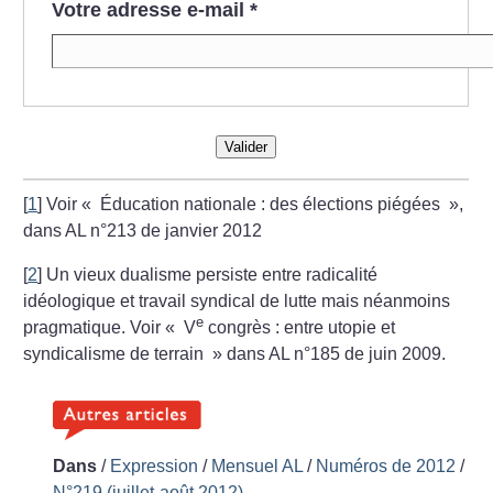
Votre adresse e-mail
*
Valider
[
1
]
Voir «
Éducation nationale : des élections piégées
»,
dans AL n°213 de janvier 2012
[
2
]
Un vieux dualisme persiste entre radicalité
idéologique et travail syndical de lutte mais néanmoins
e
pragmatique. Voir «
V
congrès : entre utopie et
syndicalisme de terrain
» dans AL n°185 de juin 2009.
Dans
/
Expression
/
Mensuel AL
/
Numéros de 2012
/
N°219 (juillet-août 2012)