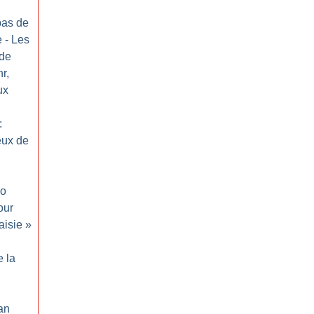
 pas de
e - Les
 de
r,
ux
:
eux de
io
our
aisie
»
e la
Jan