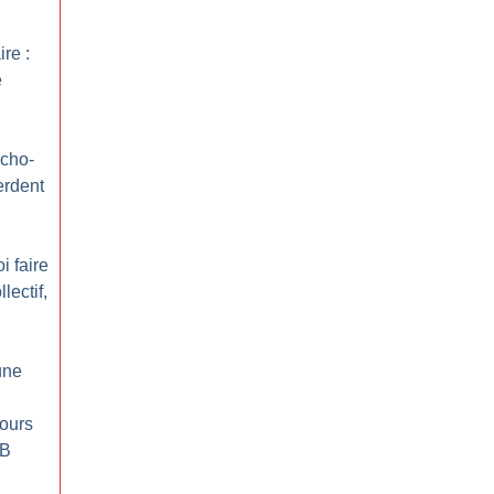
ire :
e
cho-
erdent
i faire
lectif,
une
ours
 B
n