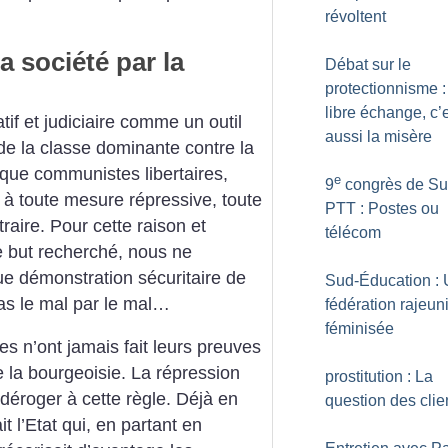
révoltent
a société par la
Débat sur le
protectionnisme :
libre échange, c’
tif et judiciaire comme un outil
aussi la misère
de la classe dominante contre la
 que communistes libertaires,
e
9
congrès de Su
 toute mesure répressive, toute
PTT : Postes ou
traire. Pour cette raison et
télécom
e but recherché, nous ne
e démonstration sécuritaire de
Sud-Éducation :
pas le mal par le mal…
fédération rajeuni
féminisée
res n’ont jamais fait leurs preuves
e la bourgeoisie. La répression
prostitution : La
déroger à cette règle. Déjà en
question des clie
l’Etat qui, en partant en