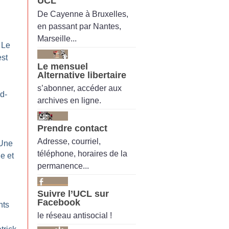
UCL
De Cayenne à Bruxelles,
en passant par Nantes,
Marseille...
 Le
est
Le mensuel
Alternative libertaire
s’abonner, accéder aux
d-
archives en ligne.
Prendre contact
Adresse, courriel,
 Une
téléphone, horaires de la
e et
permanence...
Suivre l’UCL sur
Facebook
nts
le réseau antisocial !