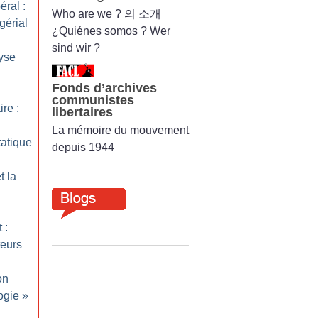
éral :
Who are we ? 의 소개
érial
¿Quiénes somos ? Wer
sind wir ?
lyse
Fonds d’archives
communistes
ire :
libertaires
La mémoire du mouvement
tatique
depuis 1944
t la
 :
teurs
on
ogie
»