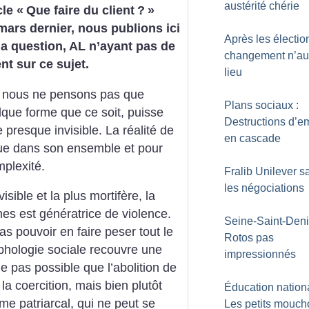
austérité chérie
cle «
Que faire du client
?
»
 mars dernier, nous publions ici
Après les élection
 la question, AL n’ayant pas de
changement n’au
nt sur ce sujet.
lieu
t nous ne pensons pas que
Plans sociaux :
elque forme que ce soit, puisse
Destructions d’e
e presque invisible. La réalité de
en cascade
nnue dans son ensemble et pour
mplexité.
Fralib Unilever s
les négociations
visible et la plus mortifère, la
mes est génératrice de violence.
Seine-Saint-Deni
s pouvoir en faire peser tout le
Rotos pas
rphologie sociale recouvre une
impressionnés
le pas possible que l’abolition de
 la coercition, mais bien plutôt
Éducation nationa
me patriarcal, qui ne peut se
Les petits mouch