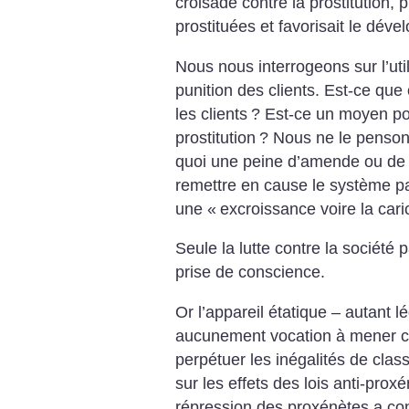
croisade contre la prostitution, 
prostituées et favorisait le dé
Nous nous interrogeons sur l’util
punition des clients. Est-ce que
les clients
? Est-ce un moyen pour
prostitution
? Nous ne le penso
quoi une peine d’amende ou de p
remettre en cause le système patr
une «
excroissance voire la cari
Seule la lutte contre la société 
prise de conscience.
Or l’appareil étatique – autant lé
aucunement vocation à mener cet
perpétuer les inégalités de clas
sur les effets des lois anti-prox
répression des proxénètes a con