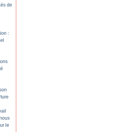
ès de
ion :
el
ions
té
ison
rture
ail
 nous
ur le