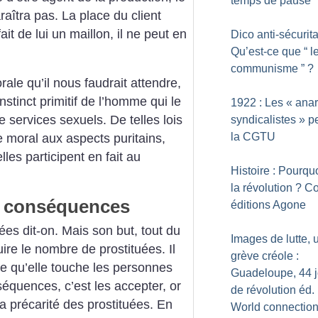
temps de pause
raîtra pas. La place du client
it de lui un maillon, il ne peut en
Dico anti-sécurita
Qu’est-ce que “ l
communisme ”
?
ale qu’il nous faudrait attendre,
nstinct primitif de l’homme qui le
1922 : Les «
anar
 services sexuels. De telles lois
syndicalistes
» p
la CGTU
e moral aux aspects puritains,
es participent en fait au
Histoire : Pourquo
la révolution
? Col
s conséquences
éditions Agone
uées dit-on. Mais son but, tout du
Images de lutte, 
re le nombre de prostituées. Il
grève créole :
tre qu’elle touche les personnes
Guadeloupe, 44 j
équences, c’est les accepter, or
de révolution éd.
a précarité des prostituées. En
World connectio