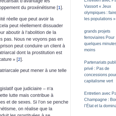
Entretien avec Pa
précarisait d’avantage les
Vassort «
Jeux
veloppement du proxénétisme
[
1
]
.
olympiques : faire
ité réelle que peut avoir la
les populations
»
 cela peut réellement dissuader
grands projets
 aboutir à l’abolition de la
ferroviaires Pour
ns pas. Nous ne voyons pas en
quelques minute
rison peut conduire un client à
moins
iarcal dont la prostitution est
cature
»
[
2
]
.
Partenariats publ
privé : Pas de
patriarcale peut mener à une telle
concessions pour
capitalisme vert
gislatif que judiciaire – n’a
Entretien avec Pa
te lutte mais contribue à
Champagne : Bou
ses et de sexes. Si l’on se penche
l’État et la domin
énétisme, on réalise que la
duit les prostituées à se