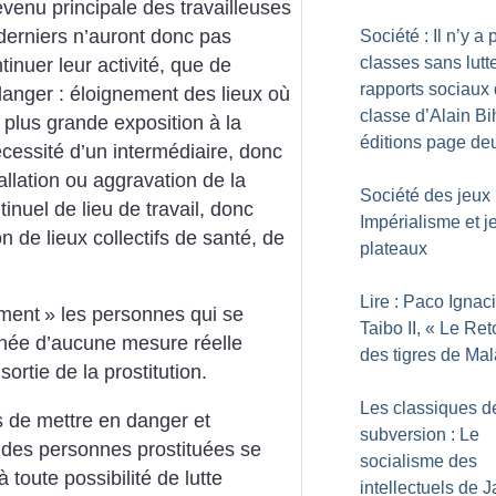
revenu principale des travailleuses
 derniers n’auront donc pas
Société : Il n’y a
classes sans lutt
tinuer leur activité, que de
rapports sociaux
danger : éloignement des lieux où
classe d’Alain Bih
c plus grande exposition à la
éditions page de
cessité d’un intermédiaire, donc
tallation ou aggravation de la
Société des jeux 
nuel de lieu de travail, donc
Impérialisme et j
on de lieux collectifs de santé, de
plateaux
Lire : Paco Ignac
ement
» les personnes qui se
Taibo II, «
Le Ret
gnée d’aucune mesure réelle
des tigres de Mal
sortie de la prostitution.
Les classiques d
s de mettre en danger et
subversion : Le
e des personnes prostituées se
socialisme des
toute possibilité de lutte
intellectuels de 