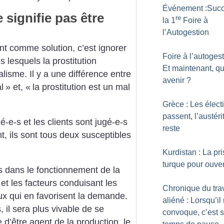
Événement :Succ
 signifie pas être
re
la 1
Foire à
l’Autogestion
ent comme solution, c’est ignorer
Foire à l’autogest
 lesquels la prostitution
Et maintenant, qu
talisme. Il y a une différence entre
avenir
?
l
» et, «
la prostitution est un mal
Grèce : Les élect
passent, l’austéri
é-e-s et les clients sont jugé-e-s
reste
nt, ils sont tous deux susceptibles
Kurdistan : La pr
turque pour ouve
 dans le fonctionnement de la
 et les facteurs conduisant les
Chronique du trav
ux qui en favorisent la demande.
aliéné : Lorsqu’il
 il sera plus vivable de se
convoque, c’est s
d’être agent de la production, le