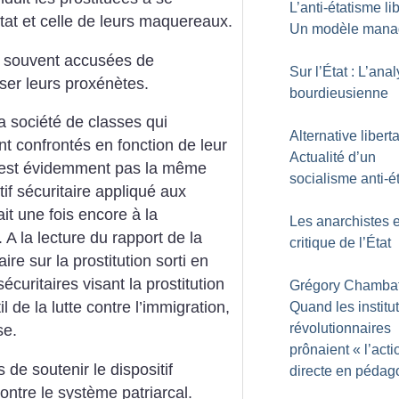
L’anti-étatisme lib
tat et celle de leurs maquereaux.
Un modèle manag
rs souvent accusées de
Sur l’État : L’ana
ser leurs proxénètes.
bourdieusienne
la société de classes qui
Alternative liberta
t confrontés en fonction de leur
Actualité d’un
 n’est évidemment pas la même
socialisme anti-é
if sécuritaire appliqué aux
ait une fois encore à la
Les anarchistes e
A la lecture du rapport de la
critique de l’État
re sur la prostitution sorti en
sécuritaires visant la prostitution
Grégory Chambat
l de la lutte contre l’immigration,
Quand les institu
révolutionnaires
se.
prônaient «
l’acti
 de soutenir le dispositif
directe en pédag
contre le système patriarcal.