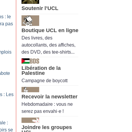
Soutenir l’UCL
s : le
ra pas
Boutique UCL en ligne
Des livres, des
autocollants, des affiches,
des DVD, des tee-shirts...
mplois
Libération de la
Palestine
abote
Campagne de boycott
s : Les
Recevoir la newsletter
Hebdomadaire : vous ne
serez pas envahi·e !
le :
Joindre les groupes
oirs se