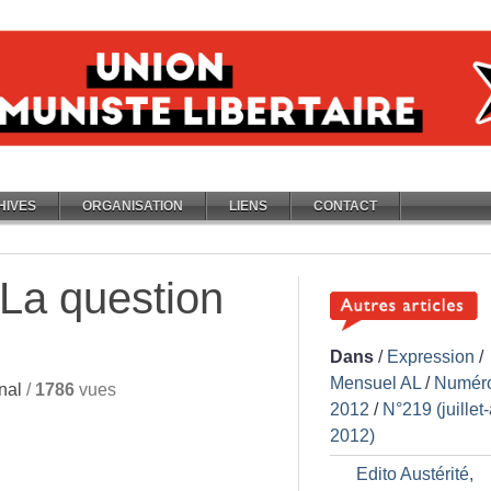
HIVES
ORGANISATION
LIENS
CONTACT
: La question
Dans
/
Expression
/
Mensuel AL
/
Numér
nal
/
1786
vues
2012
/
N°219 (juillet
2012)
Edito Austérité,