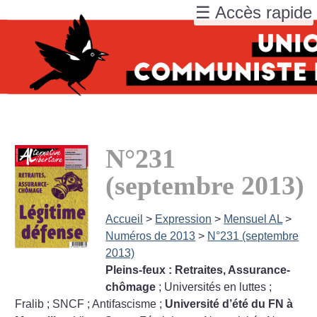
☰ Accès rapide
N°231
(septembre 2013)
Accueil
>
Expression
>
Mensuel AL
>
Numéros de 2013
>
N°231 (septembre
2013)
Pleins-feux : Retraites, Assurance-
chômage
; Universités en luttes
;
Fralib
; SNCF
; Antifascisme
;
Université d’été du FN à