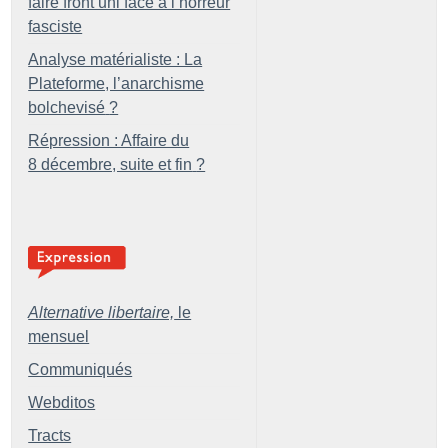
faire front uni face à l’horreur
fasciste
Analyse matérialiste : La
Plateforme, l’anarchisme
bolchevisé
?
Répression : Affaire du
8 décembre, suite et fin
?
Alternative libertaire,
le
mensuel
Communiqués
Webditos
Tracts