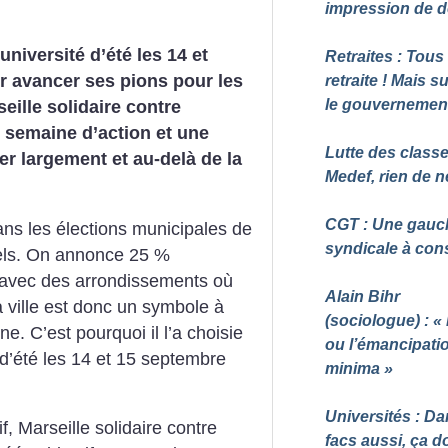
impression de d
université d’été les 14 et
Retraites : Tous
r avancer ses pions pour les
retraite
! Mais s
le gouvernemen
eille solidaire contre
e semaine d’action et une
Lutte des classe
er largement et au-delà de la
Medef, rien de n
CGT : Une gauc
ans les élections municipales de
syndicale à cons
nnels. On annonce 25 %
, avec des arrondissements où
Alain Bihr
 ville est donc un symbole à
(sociologue) : «
ne. C’est pourquoi il l’a choisie
ou l’émancipati
d’été les 14 et 15 septembre
minima
»
Universités : Da
f, Marseille solidaire contre
facs aussi, ça do