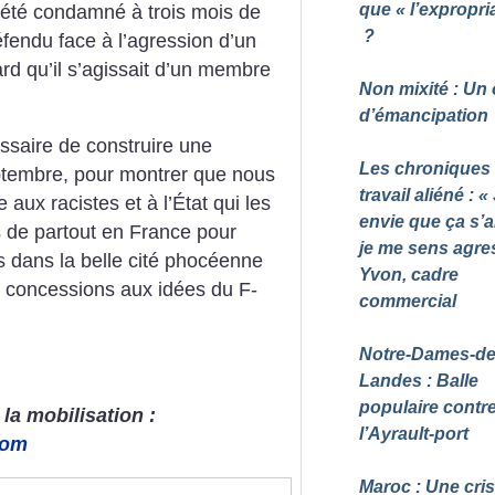
que «
l’expropri
 a été condamné à trois mois de
?
éfendu face à l’agression d’un
ard qu’il s’agissait d’un membre
Non mixité : Un 
d’émancipation
ssaire de construire une
Les chroniques
eptembre, pour montrer que nous
travail aliéné : «
 aux racistes et à l’État qui les
envie que ça s’a
s de partout en France pour
je me sens agre
es dans la belle cité phocéenne
Yvon, cadre
ns concessions aux idées du F-
commercial
Notre-Dames-de
Landes : Balle
populaire contr
la mobilisation :
l’Ayrault-port
com
Maroc : Une cris