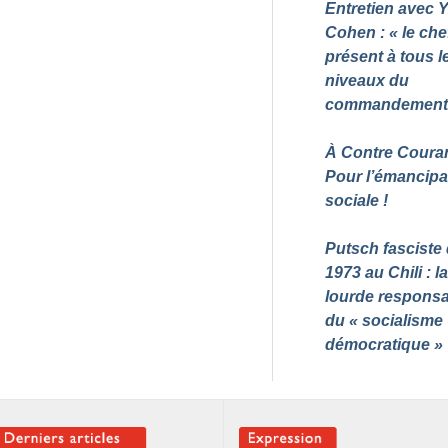
Entretien avec 
Cohen : «
le che
présent à tous l
niveaux du
commandemen
À Contre Couran
Pour l’émancipa
sociale
!
Putsch fasciste
1973 au Chili : la
lourde responsab
du «
socialisme
démocratique
»