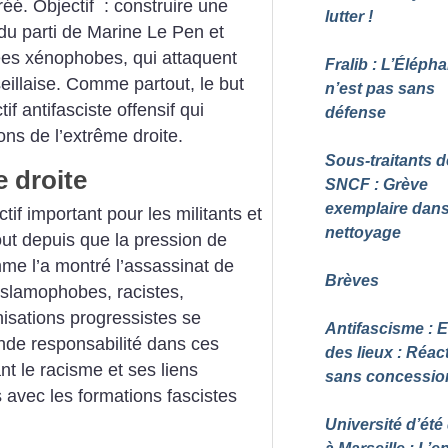
réé. Objectif : construire une
lutter
!
du parti de Marine Le Pen et
dées xénophobes, qui attaquent
Fralib : L’Élépha
eillaise. Comme partout, le but
n’est pas sans
if antifasciste offensif qui
défense
ons de l’extrême droite.
Sous-traitants d
e droite
SNCF : Grève
exemplaire dans
tif important pour les militants et
nettoyage
tout depuis que la pression de
mme l’a montré l’assassinat de
Brèves
islamophobes, racistes,
isations progressistes se
Antifascisme : E
ande responsabilité dans ces
des lieux : Réact
nt le racisme et ses liens
sans concessio
 avec les formations fascistes
Université d’été