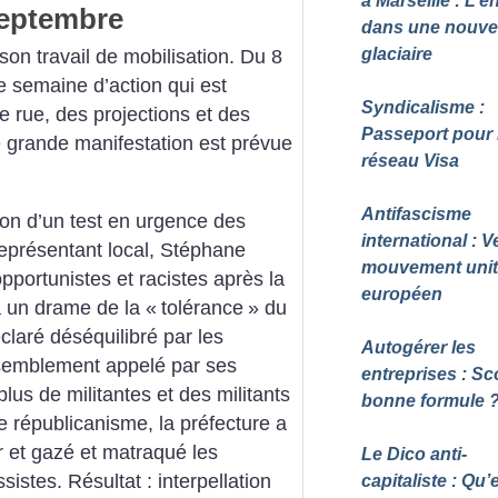
à Marseille : L’e
septembre
dans une nouvel
glaciaire
n travail de mobilisation. Du 8
e semaine d’action qui est
Syndicalisme :
de rue, des projections et des
Passeport pour 
e grande manifestation est prévue
réseau Visa
Antifascisme
ion d’un test en urgence des
international : V
représentant local, Stéphane
mouvement unit
pportunistes et racistes après la
européen
 à un drame de la «
tolérance
» du
éclaré déséquilibré par les
Autogérer les
semblement appelé par ses
entreprises : Sc
plus de militantes et des militants
bonne formule
e républicanisme, la préfecture a
r et gazé et matraqué les
Le Dico anti-
ssistes. Résultat : interpellation
capitaliste : Qu’