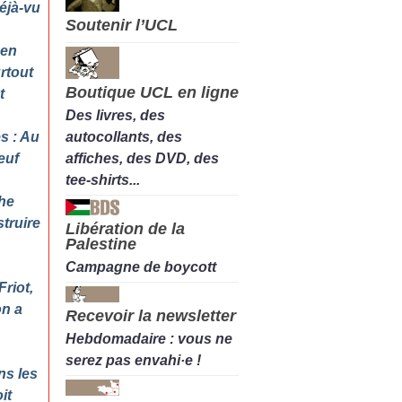
éjà-vu
Soutenir l’UCL
 en
urtout
Boutique UCL en ligne
t
Des livres, des
autocollants, des
s : Au
affiches, des DVD, des
euf
tee-shirts...
he
truire
Libération de la
Palestine
Campagne de boycott
Friot,
on a
Recevoir la newsletter
Hebdomadaire : vous ne
serez pas envahi·e !
ns les
it