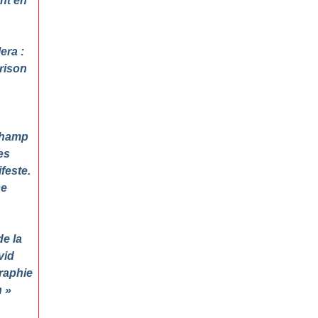
ant en
era :
prison
 Champ
es
feste.
ce
de la
vid
raphie
n
»