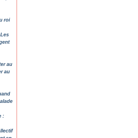
u roi
 Les
agent
ter au
er au
Quand
malade
 :
lectif