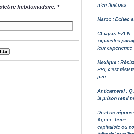
n’en finit pas
nfolettre hebdomadaire.
*
Maroc : Echec a
Chiapas-EZLN :
zapatistes part
leur expérience
lider
Mexique : Résis
PRI, c’est résist
pire
Anticarcéral : 
la prison rend 
Droit de réponse
Agone, firme
capitaliste ou col