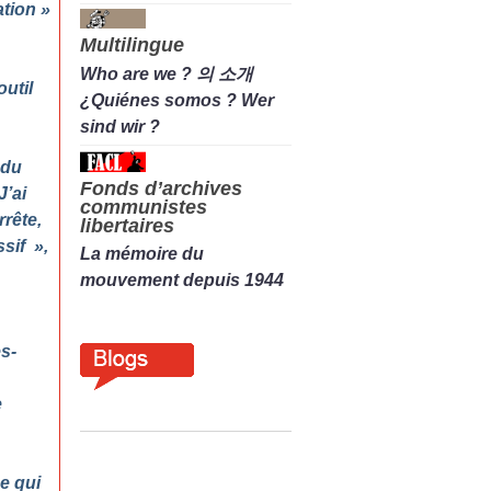
ation
»
Multilingue
Who are we ? 의 소개
outil
¿Quiénes somos ? Wer
sind wir ?
 du
Fonds d’archives
J’ai
communistes
rrête,
libertaires
ssif
»,
La mémoire du
mouvement depuis 1944
s-
e
e qui