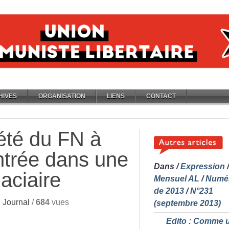
HIVES
ORGANISATION
LIENS
CONTACT
’été du FN à
entrée dans une
Dans
/
Expression
/
aciaire
Mensuel AL
/
Numé
de 2013
/
N°231
 Journal
/
684
vues
(septembre 2013)
Edito : Comme 