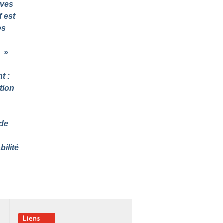
Yves
f est
es
t
»
t :
tion
 de
ilité