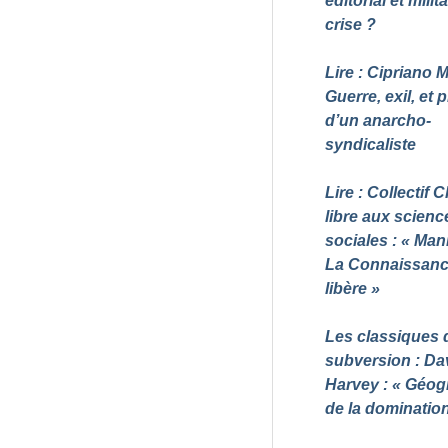
éditorial et milit
crise
?
Lire : Cipriano M
Guerre, exil, et 
d’un anarcho-
syndicaliste
Lire : Collectif
libre aux scienc
sociales : «
Mani
La Connaissan
libère
»
Les classiques 
subversion : Da
Harvey : «
Géog
de la dominatio