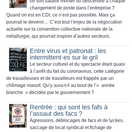
oir son salaire monter ou descendre à chaque
changement de poste dans l’entreprise
?
Quand on est en CDI, ce n’est pas possible. Mais ça
pourrait le devenir… C’est tout l’enjeu de la négociation
actuelle sur la convention collective nationale de la
métallurgie, qui pourrait inspirer d’autres secteurs.
Entre virus et patronat : les
intermittent
·
es sur le gril
Le secteur culturel et du spectacle étant quasi
à l’arrêt du
fait du coronavirus, cette catégorie
de travailleuses et de ­travailleurs est frappée par un
chômage massif. Qu’y aura-t-il au bout de l’«
année
blanche
» décidée par le gouvernement
?
Rentrée : qui sont les fafs à
l’assaut des facs
?
Agressions, déblocages de facs et de lycées,
saccage de local syndical et fichage de