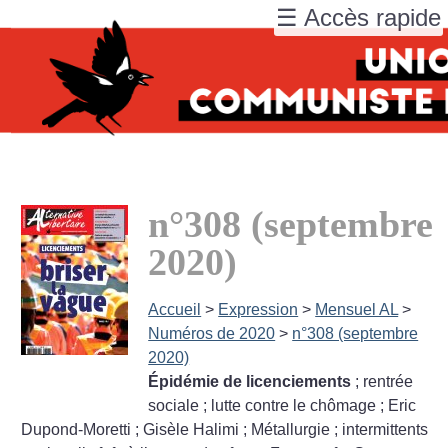
☰ Accès rapide
n°308 (septembre
2020)
Accueil
>
Expression
>
Mensuel AL
>
Numéros de 2020
>
n°308 (septembre
2020)
Épidémie de licenciements
; rentrée
sociale
; lutte contre le chômage
; Eric
Dupond-Moretti
; Gisèle Halimi
; Métallurgie
; intermittents