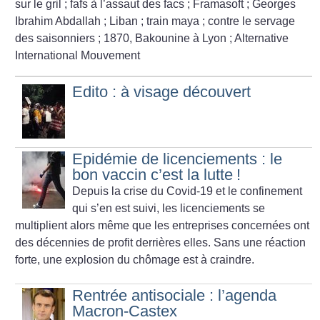
sur le gril
; fafs à l’assaut des facs
; Framasoft
; Georges
Ibrahim Abdallah
; Liban
; train maya
; contre le servage
des saisonniers
; 1870, Bakounine à Lyon
; Alternative
International Mouvement
Edito : à visage découvert
Epidémie de licenciements : le
bon vaccin c’est la lutte
!
Depuis la crise du Covid-19 et le confinement
qui s’en est suivi,
les licenciements se
multiplient alors même que les entreprises
concernées ont
des décennies de profit derrières elles. Sans
une réaction
forte, une explosion du chômage est à craindre.
Rentrée antisociale : l’agenda
Macron-Castex