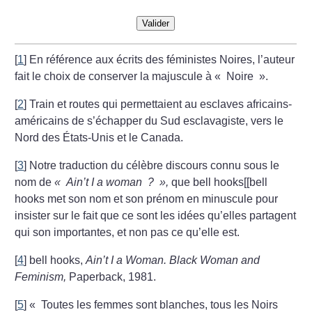
Valider
[
1
]
En référence aux écrits des féministes Noires, l’auteur
fait le choix de conserver la majuscule à «
Noire
».
[
2
]
Train et routes qui permettaient au esclaves africains-
américains de s’échapper du Sud esclavagiste, vers le
Nord des États-Unis et le Canada.
[
3
]
Notre traduction du célèbre discours connu sous le
nom de
«
Ain’t I a woman
?
»,
que bell hooks[[bell
hooks met son nom et son prénom en minuscule pour
insister sur le fait que ce sont les idées qu’elles partagent
qui son importantes, et non pas ce qu’elle est.
[
4
]
bell hooks,
Ain’t I a Woman. Black Woman and
Feminism,
Paperback, 1981.
[
5
]
«
Toutes les femmes sont blanches, tous les Noirs