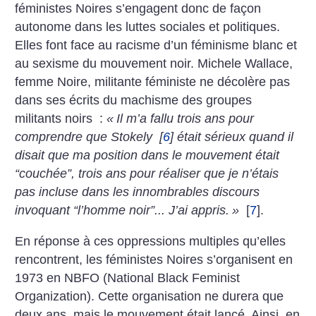
féministes Noires s’engagent donc de façon
autonome dans les luttes sociales et politiques.
Elles font face au racisme d’un féminisme blanc et
au sexisme du mouvement noir. Michele Wallace,
femme Noire, militante féministe ne décolère pas
dans ses écrits du machisme des groupes
militants noirs :
«
Il m’a fallu trois ans pour
comprendre que Stokely
[
6
]
était sérieux quand il
disait que ma position dans le mouvement était
“couchée”, trois ans pour réaliser que je n’étais
pas incluse dans les innombrables discours
invoquant “l’homme noir”... J’ai appris.
»
[
7
]
.
En réponse à ces oppressions multiples qu’elles
rencontrent, les féministes Noires s’organisent en
1973 en NBFO (National Black Feminist
Organization). Cette organisation ne durera que
deux ans, mais le mouvement était lancé. Ainsi, en