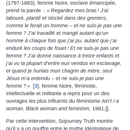
(1797-1883), femme Noire, esclave émancipée,
prend la parole :
«
Regardez mes bras
! J’ai
labouré, planté et stocké dans des greniers,
comme le ferait un homme – et ne suis-je pas une
femme
? J’ai travaillé et mangé autant qu’un
homme à chaque fois que j’ai pu, autant que j’ai
enduré les coups de fouet
! Et ne suis-je pas une
femme
? J’ai donné naissance à treize enfants et
j’ai vu la plupart d’entre eux vendus en esclavage,
et quand je hurlais mon chagrin de mère, seul
Jésus m’a entendu – et ne suis-je pas une
femme
?
»
[
3
]
, femme Noire, féministe,
intellectuelle et militante a repris pour un des
ouvrages les plus influents du féminisme
Ain’t I a
woman. Black woman and feminism,
1981.]].
Par cette intervention, Sojourney Truth montre
qu’il y a un gouffre entre le mythe idéologique de