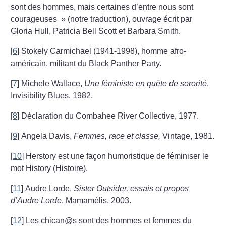
sont des hommes, mais certaines d’entre nous sont
courageuses
» (notre traduction), ouvrage écrit par
Gloria Hull, Patricia Bell Scott et Barbara Smith.
[
6
]
Stokely Carmichael (1941-1998), homme afro-
américain, militant du Black Panther Party.
[
7
]
Michele Wallace,
Une féministe en quête de sororité
,
Invisibility Blues, 1982.
[
8
]
Déclaration du Combahee River Collective, 1977.
[
9
]
Angela Davis,
Femmes, race et classe,
Vintage, 1981.
[
10
]
Herstory est une façon humoristique de féminiser le
mot History (Histoire).
[
11
]
Audre Lorde,
Sister Outsider, essais et propos
d’Audre Lorde
, Mamamélis, 2003.
[
12
]
Les chican@s sont des hommes et femmes du