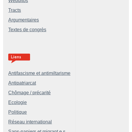
Webditos
Tracts
Argumentaires
Textes de congrès
Antifascisme et antimiltarisme
Antipatriarcat
Chômage / précarité
Ecologie
Politique
Réseau international
Sans-papiers et migrant.e.s