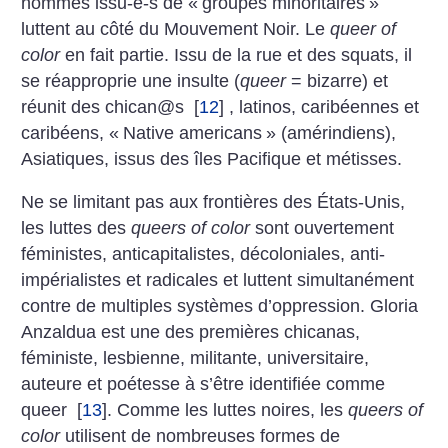
hommes issu-e-s de «
groupes minoritaires
»
luttent au côté du Mouvement Noir. Le
queer of
color
en fait partie. Issu de la rue et des squats, il
se réapproprie une insulte (
queer
= bizarre) et
réunit des chican@s
[
12
]
, latinos, caribéennes et
caribéens, «
Native americans
» (amérindiens),
Asiatiques, issus des îles Pacifique et métisses.
Ne se limitant pas aux frontières des États-Unis,
les luttes des
queers of color
sont ouvertement
féministes, anticapitalistes, décoloniales, anti-
impérialistes et radicales et luttent simultanément
contre de multiples systèmes d’oppression. Gloria
Anzaldua est une des premières chicanas,
féministe, lesbienne, militante, universitaire,
auteure et poétesse à s’être identifiée comme
queer
[
13
]
. Comme les luttes noires, les
queers of
color
utilisent de nombreuses formes de