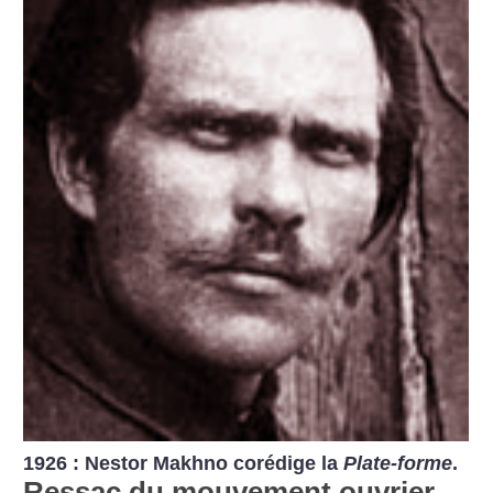
1926 : Nestor Makhno corédige la
Plate-forme
.
Ressac du mouvement ouvrier