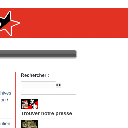
Rechercher :
chives
ion
/
Trouver notre presse
utien