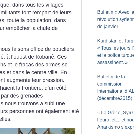
 que, dans tous les villages
Bulletin «
Avec l
 militants font rempart de leurs
révolution syrien
s, toute la population, dans
de janvier
pour empêcher la chute de
Kurdistan et Turq
«
Tous les jours 
ous faisons office de boucliers
et la police turqu
dê, à l’ouest de Kobanê. Ces
assassinent.
»
ons et le fracas des armes se
es et dans le centre-ville. En
Bulletin de la
ont augmenté leur pression.
commission
aient la frontière, d’un côté
International d’A
s par des grenades
(décembre2015)
us nous trouvons a subi une
eurs personnes ont également été
«
La Grèce, Syriz
elles.
l’euro, etc., et no
Anarkismo s’exp