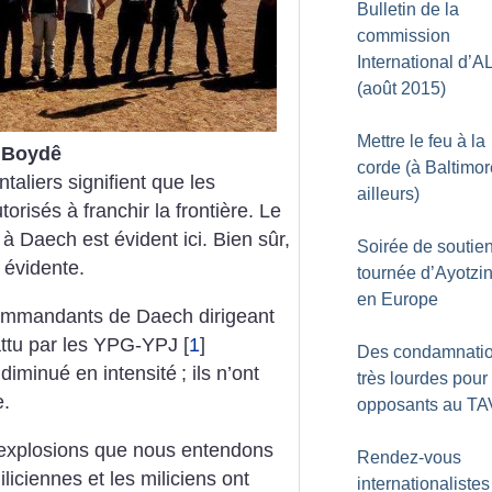
Bulletin de la
commission
International d’A
(août 2015)
Mettre le feu à la
e Boydê
corde (à Baltimor
ntaliers signifient que les
ailleurs)
isés à franchir la frontière. Le
à Daech est évident ici. Bien sûr,
Soirée de soutien
 évidente.
tournée d’Ayotzi
en Europe
ommandants de Daech dirigeant
attu par les YPG-YPJ
[
1
]
Des condamnati
 diminué en intensité
; ils n’ont
très lourdes pour
e.
opposants au TA
 explosions que nous entendons
Rendez-vous
liciennes et les miliciens ont
internationalistes