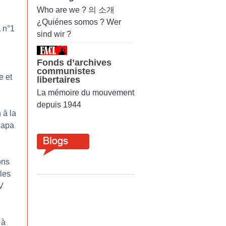
Who are we ? 의 소개
¿Quiénes somos ? Wer
L n°1
sind wir ?
Fonds d’archives
communistes
e et
libertaires
La mémoire du mouvement
depuis 1944
 à la
napa
ons
 les
V
 à