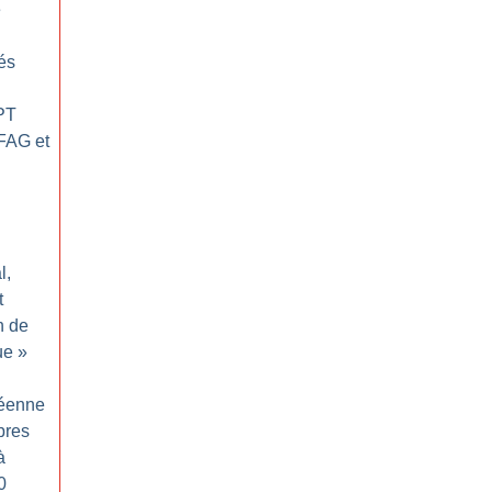
e
nés
 PT
 FAG et
l,
t
n de
ue
»
éenne
bres
à
0