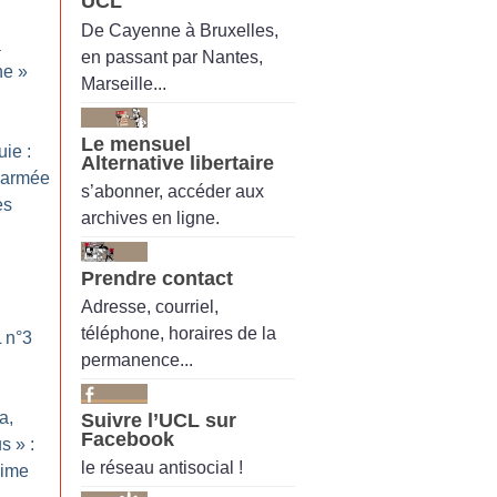
UCL
De Cayenne à Bruxelles,
a
en passant par Nantes,
ne
»
Marseille...
Le mensuel
uie :
Alternative libertaire
l’armée
s’abonner, accéder aux
es
archives en ligne.
Prendre contact
Adresse, courriel,
téléphone, horaires de la
L n°3
permanence...
a,
Suivre l’UCL sur
Facebook
us
» :
le réseau antisocial !
rime