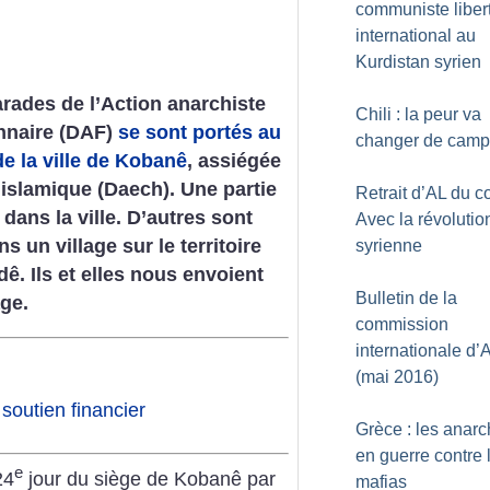
communiste liber
international au
Kurdistan syrien
ades de l’Action anarchiste
Chili : la peur va
nnaire (DAF)
se sont portés au
changer de camp
e la ville de Kobanê
, assiégée
t islamique (Daech). Une partie
Retrait d’AL du co
 dans la ville. D’autres sont
Avec la révolutio
s un village sur le territoire
syrienne
dê. Ils et elles nous envoient
Bulletin de la
ge.
commission
internationale d’
(mai 2016)
outien financier
Grèce : les anarc
en guerre contre 
e
24
jour du siège de Kobanê par
mafias