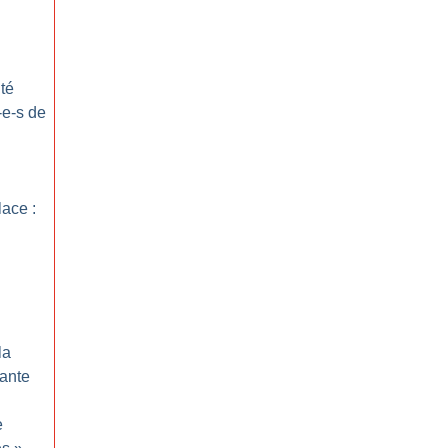
ité
-e-s de
lace :
la
iante
e