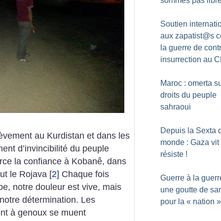
sommes pas libr
Soutien internati
aux zapatist@s c
la guerre de cont
insurrection au 
Maroc : omerta su
droits du peuple
sahraoui
Depuis la Sexta 
lèvement au Kurdistan et dans les
monde : Gaza vit 
ent d’invincibilité du peuple
résiste
!
rce la confiance à Kobanê, dans
out le Rojava
[
2
]
Chaque fois
Guerre à la guerr
e, notre douleur est vive, mais
une goutte de sa
 notre détermination. Les
pour la «
nation
»
ent à genoux se muent