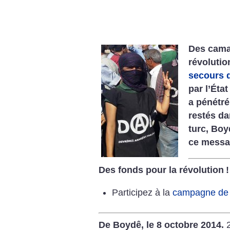
Des camar
révolutio
secours d
par l’Éta
a pénétré
restés dan
turc, Boy
ce messa
Des fonds pour la révolution
!
Participez à la
campagne de s
De Boydê, le 8 octobre 2014.