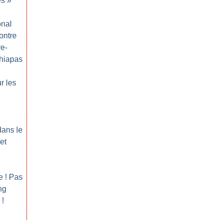
es
»
onal
ontre
re-
Chiapas
r les
dans le
et
e
! Pas
ng
!