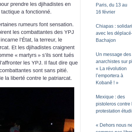
pour prendre les djihadistes en
Paris, du 13 au
 tactique a fonctionné.
16 février
ertaines rumeurs font sensation.
Chiapas : solidar
nspirent les combattantes des YPJ
avec les déplacé
ncarne l’État, la terreur, le
Bachajon
at. Et les djihadistes craignent
Un message des
 comme «
martyrs
» s’ils sont tués
anarchistes sur p
affronter les YPJ. Il faut dire que
«
La révolution
 combattantes sont sans pitié.
l’emportera à
e la liberté contre le patriarcat.
Kobanê
!
»
Mexique : des
pistoleros contre 
protestation étud
«
Dehors nous n