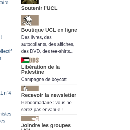
taire
Soutenir l’UCL
Boutique UCL en ligne
Des livres, des
!
autocollants, des affiches,
des DVD, des tee-shirts...
llectif
n
Libération de la
Palestine
Campagne de boycott
AL n°4
Recevoir la newsletter
Hebdomadaire : vous ne
serez pas envahi·e !
histes
les
Joindre les groupes