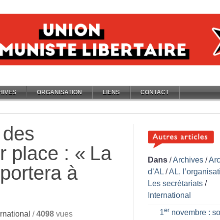
HIVES
ORGANISATION
LIENS
CONTACT
 des
r place : «
La
Dans
/
Archives
/
Ar
mportera à
d’AL
/
AL, l’organisat
Les secrétariats
/
International
er
1
novembre : so
rnational
/
4098
vues