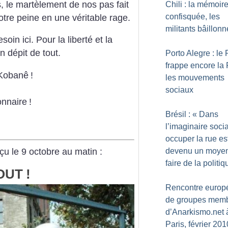
 le martèlement de nos pas fait
Chili : la mémoir
confisquée, les
otre peine en une véritable rage.
militants bâillon
oin ici. Pour la liberté et la
 dépit de tout.
Porto Alegre : le
frappe encore la
 Kobanê
!
les mouvements
sociaux
onnaire
!
Brésil : «
Dans
l’imaginaire socia
occuper la rue es
 le 9 octobre au matin :
devenu un moye
faire de la politiq
OUT
!
Rencontre europ
de groupes mem
d’Anarkismo.net 
Paris, février 201