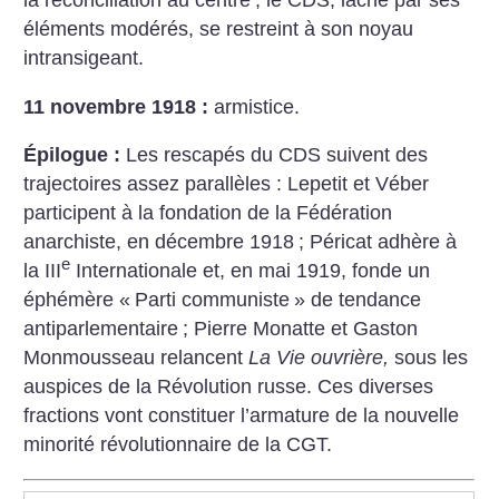
la réconciliation au centre
; le CDS, lâché par ses
éléments modérés, se restreint
à son noyau
intransigeant.
11 novembre 1918 :
armistice.
Épilogue :
Les rescapés du CDS suivent des
trajectoires assez parallèles : Lepetit et Véber
participent à la fondation
de la Fédération
anarchiste, en décembre 1918
; Péricat adhère à
e
la III
Internationale et, en mai 1919, fonde un
éphémère «
Parti communiste
» de tendance
antiparlementaire
; Pierre Monatte et Gaston
Monmousseau relancent
La Vie ouvrière,
sous les
auspices
de la Révolution russe. Ces diverses
fractions vont constituer l’armature de la nouvelle
minorité révolutionnaire de la CGT.