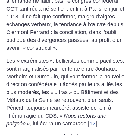
allemande ne faiblit pas, le congrès confédéral
CGT tant réclamé se tient enfin, à Paris, en juillet
1918. Il ne fait que confirmer, malgré d’aigres
échanges verbaux, la tendance à l’œuvre depuis ­
Clermont-Ferrand : la conciliation, dans l’oubli
pudique des divergences passées, au profit d’un
avenir «
constructif
».
Les «
extrémistes
», bellicistes comme pacifistes,
sont marginalisés par l’entente entre Jouhaux,
Merheim et Dumoulin, qui vont former la nouvelle
direction con­fédérale. Lâchés par leurs alliés les
plus modérés, les «
ultras
» du Bâtiment et des
Métaux de la ­Seine se retrouvent bien seuls.
Péricat, toujours incarcéré, assiste de loin à
l’hémorragie du CDS.
«
Nous restons une
poignée
»,
lui écrira un camarade
[
12
]
.