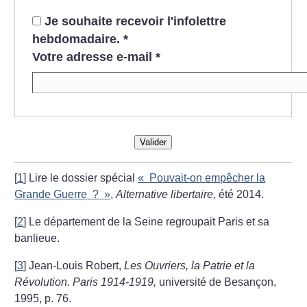
Je souhaite recevoir l'infolettre
hebdomadaire.
*
Votre adresse e-mail
*
Valider
[
1
]
Lire le dossier spécial
«
Pouvait-on empêcher la
Grande Guerre
?
»
,
Alternative libertaire,
été 2014.
[
2
]
Le département de la Seine regroupait Paris et sa
banlieue.
[
3
]
Jean-Louis Robert,
Les Ouvriers, la Patrie et la
Révolution. Paris 1914-1919,
université de Besançon,
1995, p. 76.