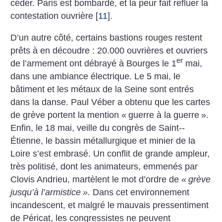
céder. Paris est bombardé, et la peur fait refluer la
contestation ouvrière
[
11
]
.
D’un autre côté, certains bastions rouges restent
prêts à en décou­dre : 20.000 ouvrières et ouvriers
er
de l’armement ont débrayé à Bourges le 1
mai,
dans une ambiance électrique. Le 5 mai, le
bâtiment et les métaux de la Seine sont entrés
dans la danse. Paul Véber a obtenu que les cartes
de grève portent la mention «
guerre à la guerre
».
Enfin, le 18 mai, veille du congrès de Saint-­
Étienne, le bassin métallurgique et minier de la
Loire s’est embrasé. Un conflit de grande ampleur,
très politisé, dont les animateurs, emmenés par
Clovis Andrieu, martèlent le mot d’ordre de
«
grève
jusqu’à l’armistice
».
Dans cet environnement
incandescent, et malgré le mauvais pressentiment
de Péricat, les congressistes ne peuvent