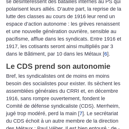
se désintéressent des batailles internes au PS qui
polarisent leurs alliés. D’autre part, la reprise de la
lutte des classes au cours de 1916 leur rend un
espace d’action autonome : les grèves renaissent
et une nouvelle génération ouvrière, sensible au
pacifisme, afflue dans les syndicats. Entre 1916 et
1917, les cotisants seront ainsi multipliés par 3
dans le Bâtiment, par 10 dans les Métaux
[
6
]
.
Le CDS prend son autonomie
Bref, les syndicalistes ont de moins en moins
besoin des socialistes pour exister. Ils sèchent les
assemblées générales du CRRI et, en décembre
1916, sans rompre ouvertement, fondent le
Comité de défense syndicaliste (CDS). Merrheim,
jugé trop modéré, perd la main
[
7
]
. Le secrétariat
du CDS échoit à un autre membre de la direction
des Métaux : Paul Véber. Il est bien entouré : de ­