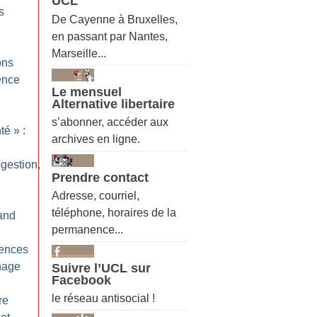
UCL
s
De Cayenne à Bruxelles,
en passant par Nantes,
Marseille...
ons
gence
Le mensuel
Alternative libertaire
s’abonner, accéder aux
nté
» :
archives en ligne.
ogestion,
Prendre contact
Adresse, courriel,
téléphone, horaires de la
and
permanence...
iences
nage
Suivre l’UCL sur
Facebook
le réseau antisocial !
re