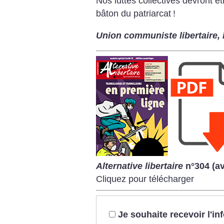
Nos luttes collectives devront êt
bâton du patriarcat
!
Union communiste libertaire, 
Alternative libertaire
n°304 (av
Cliquez pour télécharger
Je souhaite recevoir l'i