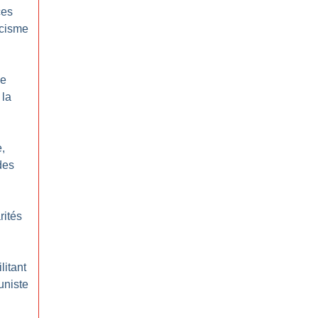
ces
acisme
le
 la
,
des
rités
litant
uniste