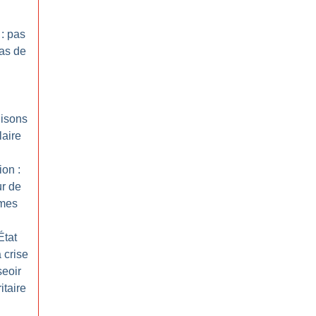
 : pas
as de
nisons
laire
ion :
ur de
mes
État
 crise
seoir
itaire