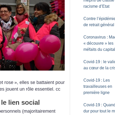
mépris de classe 
racisme d’Etat
Contre l’épidémie
de retrait général
Coronavirus : Ma
«
découvre
» les
méfaits du capita
Covid-19 : le val
au cœur de la cri
Covid-19 : Les
let rose
», elles se battaient pour
travailleuses en
les jouent un rôle essentiel.
cc
première ligne
le lien social
Covid-19 : Quand
personnels (majoritairement
dur pour tout le 