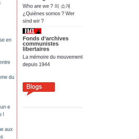
s
Who are we ? 의 소개
¿Quiénes somos ? Wer
sind wir ?
Fonds d’archives
se en
communistes
libertaires
La mémoire du mouvement
entre
depuis 1944
lume du
cun
·
e
s
!
e aux
ns