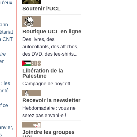
qu’eux
Soutenir l’UCL
oann
Boutique UCL en ligne
étariat
Des livres, des
la CNT
autocollants, des affiches,
des DVD, des tee-shirts...
ire
 en
Libération de la
Palestine
: les
Campagne de boycott
santé
Recevoir la newsletter
f ce
Hebdomadaire : vous ne
serez pas envahi·e !
anvier,
Joindre les groupes
s