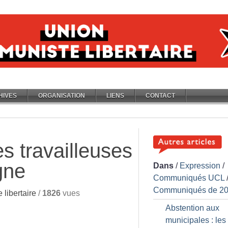
HIVES
ORGANISATION
LIENS
CONTACT
s travailleuses
gne
Dans
/
Expression
/
Communiqués UCL
Communiqués de 2
libertaire
/
1826
vues
Abstention aux
municipales : les