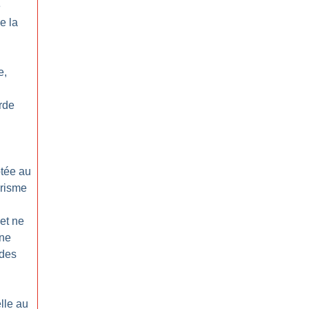
e
e la
e,
rde
ptée au
orisme
net ne
une
 des
lle au