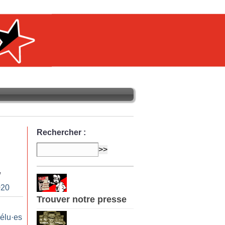
Rechercher :
/
020
Trouver notre presse
 élu
·
es