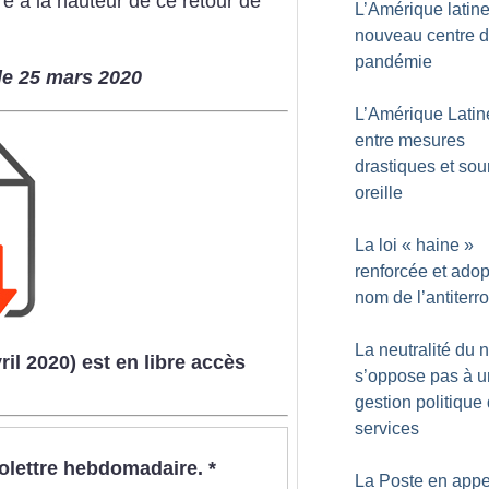
re à la hauteur de ce retour de
L’Amérique latin
nouveau centre d
pandémie
le 25 mars 2020
L’Amérique Latin
entre mesures
drastiques et sou
oreille
La loi «
haine
»
renforcée et ado
nom de l’antiterr
La neutralité du 
ril 2020) est en libre accès
s’oppose pas à 
gestion politique
services
nfolettre hebdomadaire.
*
La Poste en appe