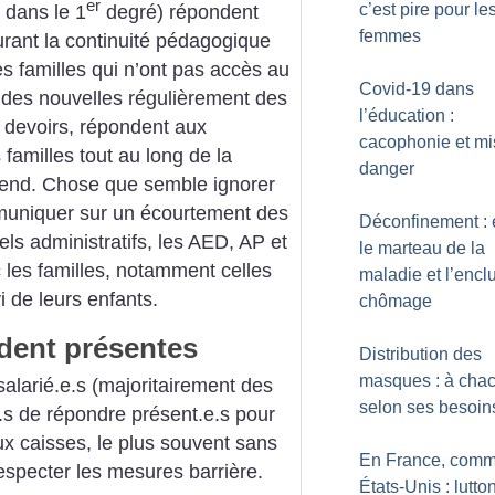
er
c’est pire pour le
 dans le 1
degré) répondent
femmes
rant la continuité pédagogique
s familles qui n’ont pas accès au
Covid-19 dans
t des nouvelles régulièrement des
l’éducation :
s devoirs, répondent aux
cacophonie et mi
 familles tout au long de la
danger
ek-end. Chose que semble ignorer
uniquer sur un écourtement des
Déconfinement : 
s administratifs, les AED, AP et
le marteau de la
 les familles, notamment celles
maladie et l’enc
vi de leurs enfants.
chômage
dent présentes
Distribution des
masques : à cha
salarié.e.s (majoritairement des
selon ses besoin
s de répondre présent.e.s pour
aux caisses, le plus souvent sans
En France, comm
especter les mesures barrière.
États-Unis : lutto