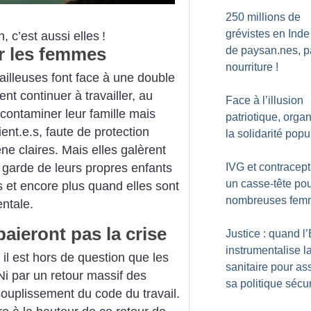
250 millions de
grévistes en Inde
, c’est aussi elles
!
r les femmes
de paysan.nes, p
nourriture
!
ailleuses font face à une double
nt continuer à travailler, au
Face à l’illusion
contaminer leur famille mais
patriotique, orga
ent.e.s, faute de protection
la solidarité popu
e claires. Mais elles galèrent
 garde de leurs propres enfants
IVG et contracept
un casse-tête po
s et encore plus quand elles sont
nombreuses fem
ntale.
paieront pas la crise
Justice : quand l’
instrumentalise la
 il est hors de question que les
sanitaire pour as
 Ni par un retour massif des
sa politique sécur
souplissement du code du travail.