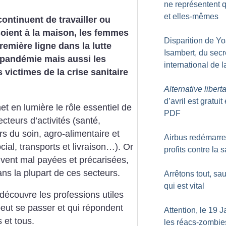
ne représentent 
et elles-mêmes
continuent de travailler ou
soient à la maison, les femmes
Disparition de Y
remière ligne dans la lutte
Isambert, du secr
 pandémie mais aussi les
international de 
 victimes de la crise sanitaire
Alternative liberta
d’avril est gratuit
et en lumière le rôle essentiel de
PDF
ecteurs d’activités (santé,
rs du soin, agro-alimentaire et
Airbus redémarre 
ocial, transports et livraison…). Or
profits contre la 
vent mal payées et précarisées,
ans la plupart de ces secteurs.
Arrêtons tout, sau
qui est vital
edécouvre les professions utiles
peut se passer et qui répondent
Attention, le 19 J
 et tous.
les réacs-zombie