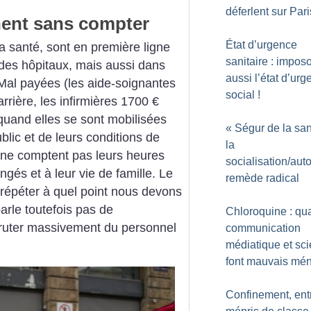
déferlent sur Pari
ent sans compter
État d’urgence
a santé, sont en première ligne
sanitaire : impos
des hôpitaux, mais aussi dans
aussi l’état d’ur
Mal payées (les aide-soignantes
social
!
rière, les infirmières 1700 €
quand elles se sont mobilisées
«
Ségur de la sa
blic et de leurs conditions de
la
s ne comptent pas leurs heures
socialisation/aut
ngés et à leur vie de famille. Le
remède radical
répéter à quel point nous devons
parle toutefois pas de
Chloroquine : qu
ecruter massivement du personnel
communication
médiatique et sc
font mauvais mé
Confinement, ent