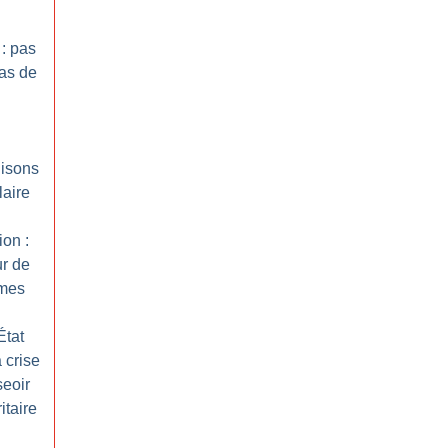
 : pas
as de
nisons
laire
ion :
ur de
mes
État
 crise
seoir
itaire