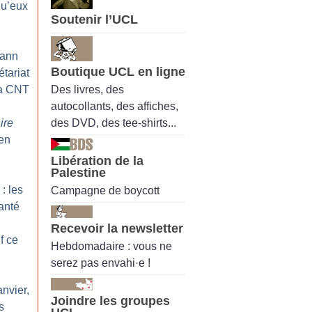
qu’eux
Soutenir l’UCL
oann
Boutique UCL en ligne
étariat
Des livres, des
la CNT
autocollants, des affiches,
des DVD, des tee-shirts...
ire
 en
Libération de la
Palestine
: les
Campagne de boycott
santé
Recevoir la newsletter
f ce
Hebdomadaire : vous ne
serez pas envahi·e !
anvier,
Joindre les groupes
s