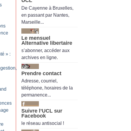
UCL
s
De Cayenne à Bruxelles,
en passant par Nantes,
Marseille...
ons
gence
Le mensuel
Alternative libertaire
s’abonner, accéder aux
nté
» :
archives en ligne.
ogestion,
Prendre contact
Adresse, courriel,
téléphone, horaires de la
and
permanence...
iences
nage
Suivre l’UCL sur
Facebook
le réseau antisocial !
re