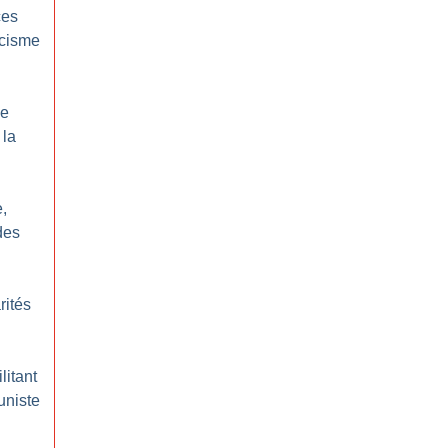
ces
acisme
le
 la
,
des
rités
litant
uniste