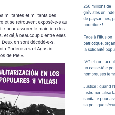
250 millions de
grévistes en Inde
s militantes et militants des
de paysan.nes, p
ce et se retrouvent exposé-e-s au
nourriture
!
tie pour assurer le maintien des
, et déjà beaucoup d’entre elles
Face à l’illusion
d. Deux en sont décédé-e-s,
patriotique, orga
nta Poderosa
» et Agustin
la solidarité popu
ios de Pie
».
IVG et contracept
un casse-tête po
nombreuses fem
Justice : quand l’
instrumentalise la
sanitaire pour as
sa politique sécur