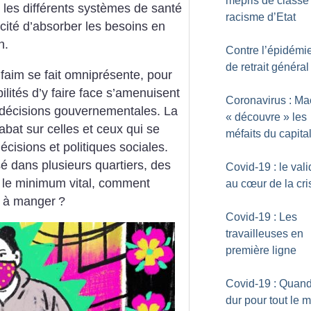
mépris de classe 
 les différents systèmes de santé
racisme d’Etat
cité d’absorber les besoins en
n.
Contre l’épidémie
de retrait général
 faim se fait omniprésente, pour
ilités d’y faire face s’amenuisent
Coronavirus : Ma
 décisions gouvernementales. La
«
découvre
» les
abat sur celles et ceux qui se
méfaits du capita
écisions et politiques sociales.
é dans plusieurs quartiers, des
Covid-19 : le val
t le minimum vital, comment
au cœur de la cri
n à manger
?
Covid-19 : Les
travailleuses en
première ligne
Covid-19 : Quand
dur pour tout le 