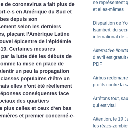
ne représentent 
e de coronavirus a fait plus de
et elles-mêmes
rt-e-s en Amérique du Sud et
ïbes depuis son
Disparition de Y
ment selon les derniers
Isambert, du secr
, plaçant l’Amérique Latine
international de 
uvel épicentre de l’épidémie
-19. Certaines mesures
Alternative liberta
par la lutte dès les débuts de
d’avril est gratuit
 comme la mise en place de
PDF
alentir un peu la propagation
Airbus redémarre 
 classes populaires d’être un
profits contre la 
is elles n’ont été réellement
 réponses conséquentes face
Arrêtons tout, sau
ociaux des quartiers
qui est vital
e plus celles et ceux d’en bas
premières et premier concerné-e-
Attention, le 19 J
.
les réacs-zombie