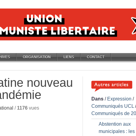
HIVES
ORGANISATION
LIENS
CONTACT
atine nouveau
pandémie
Dans
/
Expression
/
Communiqués UCL
tional
/
1176
vues
Communiqués de 2
Abstention aux
municipales : les