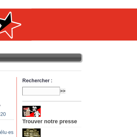
Rechercher :
/
020
Trouver notre presse
 élu
·
es