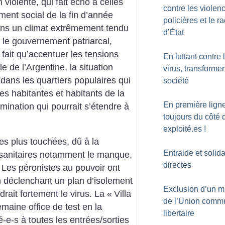
violente, qui fait écho à celles
contre les violen
ent social de la fin d’année
policières et le r
dans un climat extrêmement tendu
d’État
 le gouvernement patriarcal,
 fait qu’accentuer les tensions
En luttant contre 
e de l’Argentine, la situation
virus, transformer
dans les quartiers populaires qui
société
es habitantes et habitants de la
En première ligne
mination qui pourrait s’étendre à
toujours du côté 
exploité.es
!
les plus touchées, dû à la
Entraide et solida
 sanitaires notamment le manque,
directes
 Les péronistes au pouvoir ont
en déclenchant un plan d’isolement
Exclusion d’un mi
drait fortement le virus. La «
Villa
de l’Union comm
emaine office de test en la
libertaire
é-e-s à toutes les entrées/sorties