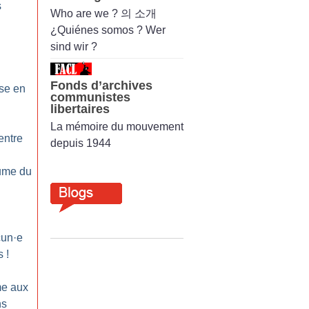
s
Who are we ? 의 소개
¿Quiénes somos ? Wer
sind wir ?
Fonds d’archives
se en
communistes
libertaires
La mémoire du mouvement
entre
depuis 1944
lume du
cun
·
e
s
!
e aux
ns