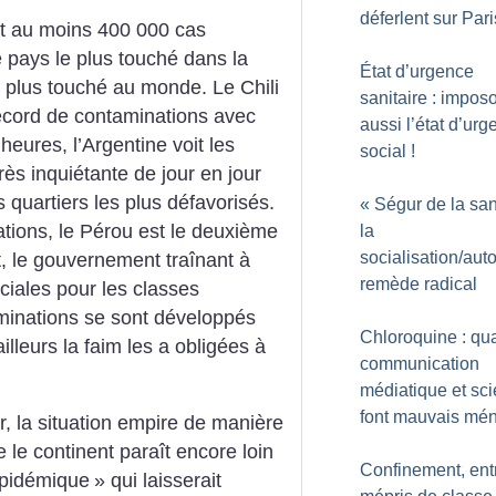
déferlent sur Pari
et au moins 400 000 cas
le pays le plus touché dans la
État d’urgence
e plus touché au monde. Le Chili
sanitaire : impos
ecord de contaminations avec
aussi l’état d’ur
heures, l’Argentine voit les
social
!
ès inquiétante de jour en jour
 quartiers les plus défavorisés.
«
Ségur de la sa
tions, le Pérou est le deuxième
la
socialisation/aut
t, le gouvernement traînant à
remède radical
iales pour les classes
minations se sont développés
Chloroquine : qu
lleurs la faim les a obligées à
communication
médiatique et sc
font mauvais mé
, la situation empire de manière
e le continent paraît encore loin
Confinement, ent
épidémique
» qui laisserait