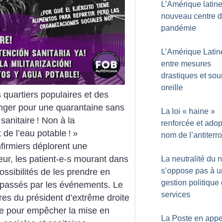
L’Amérique latin
nouveau centre d
pandémie
L’Amérique Latin
entre mesures
drastiques et sou
oreille
s quartiers populaires et des
nger pour une quarantaine sans
La loi «
haine
»
 sanitaire
! Non à la
renforcée et ado
t de l’eau potable
!
»
nom de l’antiterr
nfirmiers déplorent une
eur, les patient-e-s mourant dans
La neutralité du 
s’oppose pas à 
ossibilités de les prendre en
gestion politique
dépassés par les événements.
Le
services
ffres du président d’extrême droite
ire pour empêcher la mise en
La Poste en appe