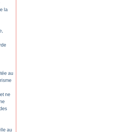
e
e la
e,
rde
ptée au
orisme
net ne
une
 des
lle au