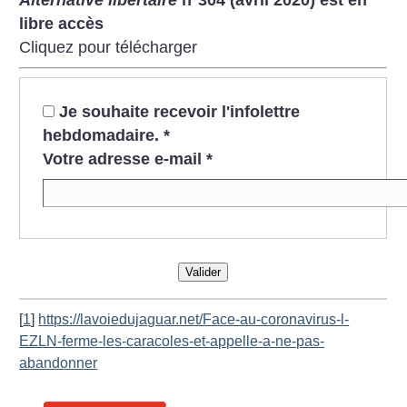
Alternative libertaire
n°304 (avril 2020) est en
libre accès
Cliquez pour télécharger
Je souhaite recevoir l'infolettre
hebdomadaire.
*
Votre adresse e-mail
*
Valider
[
1
]
https://lavoiedujaguar.net/Face-au-coronavirus-l-
EZLN-ferme-les-caracoles-et-appelle-a-ne-pas-
abandonner