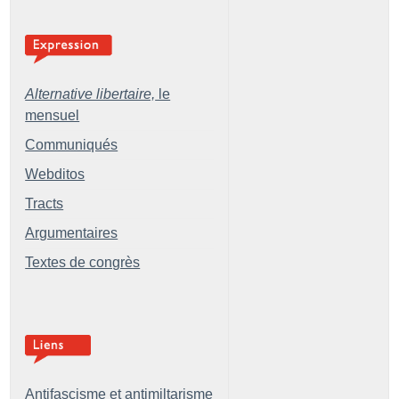
Alternative libertaire,
le
mensuel
Communiqués
Webditos
Tracts
Argumentaires
Textes de congrès
Antifascisme et antimiltarisme