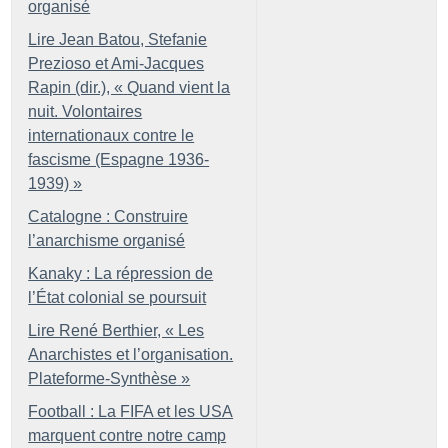
organisé
Lire Jean Batou, Stefanie
Prezioso et Ami-Jacques
Rapin (dir.), «
Quand vient la
nuit. Volontaires
internationaux contre le
fascisme (Espagne 1936-
1939)
»
Catalogne : Construire
l’anarchisme organisé
Kanaky : La répression de
l’État colonial se poursuit
Lire René Berthier, «
Les
Anarchistes et l’organisation.
Plateforme-Synthèse
»
Football : La FIFA et les USA
marquent contre notre camp