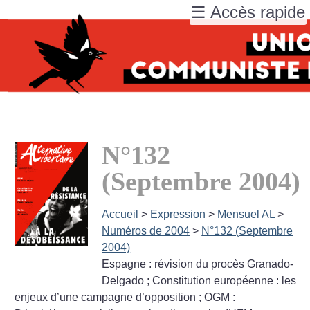
☰ Accès rapide
N°132
(Septembre 2004)
Accueil
>
Expression
>
Mensuel AL
>
Numéros de 2004
>
N°132 (Septembre
2004)
Espagne : révision du procès Granado-
Delgado
; Constitution européenne : les
enjeux d’une campagne d’opposition
; OGM :