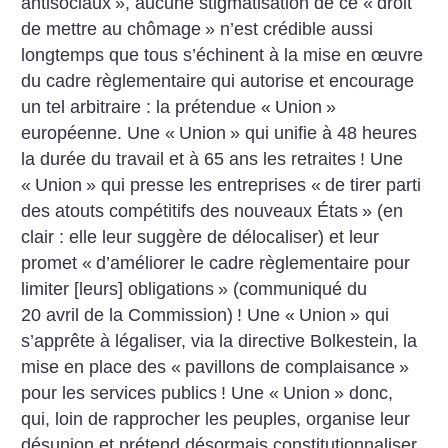
antisociaux
», aucune stigmatisation de ce «
droit
de mettre au chômage
» n’est crédible aussi
longtemps que tous s’échinent à la mise en œuvre
du cadre règlementaire qui autorise et encourage
un tel arbitraire : la prétendue «
Union
»
européenne. Une «
Union
» qui unifie à 48 heures
la durée du travail et à 65 ans les retraites
! Une
«
Union
» qui presse les entreprises «
de tirer parti
des atouts compétitifs des nouveaux États
» (en
clair : elle leur suggère de délocaliser) et leur
promet «
d’améliorer le cadre règlementaire pour
limiter [leurs] obligations
» (communiqué du
20 avril de la Commission)
! Une «
Union
» qui
s’apprête à légaliser, via la directive Bolkestein, la
mise en place des «
pavillons de complaisance
»
pour les services publics
! Une «
Union
» donc,
qui, loin de rapprocher les peuples, organise leur
désunion et prétend désormais constitutionnaliser