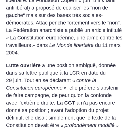
libertaire. La Fondation Copernic (un "think tank"
antilibéral) a proposé de coaliser les "non de
gauche" mais sur des bases très sociales-
démocrates. Attac penche fortement vers le "non".
La Fédération anarchiste a publié un article intitulé
«
La Constitution européenne, une arme contre les
travailleurs
» dans
Le Monde libertaire
du 11 mars
2004.
Lutte ouvrière
a une position ambiguë, donnée
dans sa lettre publique à la LCR en date du
29 juin. Tout en se déclarant
«
contre la
Constitution européenne
»,
elle préfère s’abstenir
de faire campagne, de peur qu’on la confonde
avec l’extrême droite.
La CGT
a n’a pas encore
donné sa position
; avant l’adoption du projet
définitif, elle disait simplement que le texte de la
Constitution devait être
«
profondément modifié
»