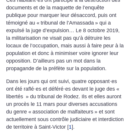
Ces habitant
·
es ont participé à la destruction des
documents et de la maquette de l’enquête
publique pour marquer leur désaccord, puis ont
témoigné au «
tribunal de l’Amassada
» qui a
expulsé la juge d’expulsion… Le 8 octobre 2019,
la militarisation ne visait pas qu’à détruire les
locaux de l’occupation, mais aussi à faire peur à la
population et donc à minimiser voire ignorer leur
opposition. D’ailleurs pas un mot dans la
propagande de la préfète sur la population.
Dans les jours qui ont suivi, quatre opposant
·
es
ont été raflé
·
es et déféré
·
es devant le juge des «
libertés
» du tribunal de Rodez. Ils et elles auront
un procès le 11 mars pour diverses accusations
du genre «
association de malfaiteurs
» et sont
actuellement sous contrôle judiciaire et interdiction
de territoire à Saint-Victor
[
1
]
.