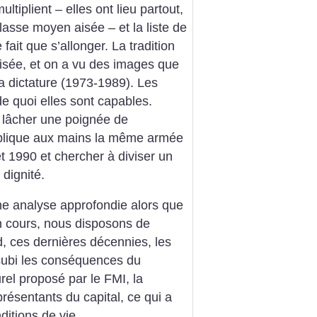
tiplient – elles ont lieu partout,
asse moyen aisée – et la liste de
 fait que s’allonger. La tradition
lisée, et on a vu des images que
 la dictature (1973-1989). Les
e quoi elles sont capables.
e lâcher une poignée de
 publique aux mains la même armée
et 1990 et chercher à diviser un
 dignité.
 une analyse approfondie alors que
n cours, nous disposons de
, ces dernières décennies, les
 subi les conséquences du
el proposé par le FMI, la
résentants du capital, ce qui a
itions de vie.