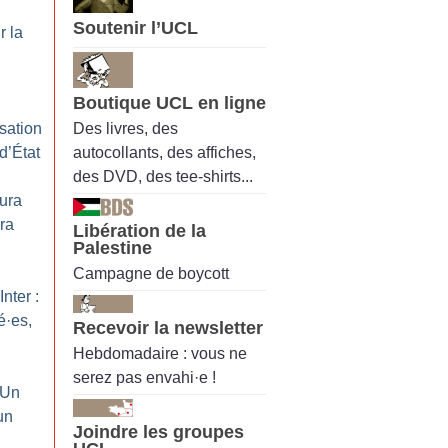
Soutenir l’UCL
r la
Boutique UCL en ligne
Des livres, des
sation
autocollants, des affiches,
d’État
des DVD, des tee-shirts...
aura
ra
Libération de la
Palestine
Campagne de boycott
nter :
é
·
es,
Recevoir la newsletter
Hebdomadaire : vous ne
serez pas envahi·e !
 Un
un
Joindre les groupes