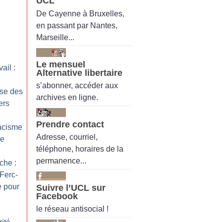
UCL
De Cayenne à Bruxelles,
i
en passant par Nantes,
Marseille...
Le mensuel
ail :
Alternative libertaire
s’abonner, accéder aux
ise des
archives en ligne.
ers
Prendre contact
racisme
Adresse, courriel,
re
téléphone, horaires de la
permanence...
che :
Ferc-
 pour
Suivre l’UCL sur
Facebook
le réseau antisocial !