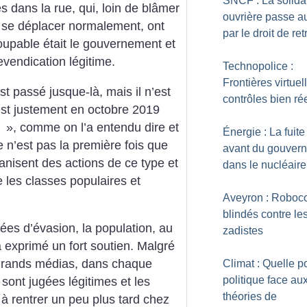
SNCF : La solidar
 dans la rue, qui, loin de blâmer
ouvrière passe a
r se déplacer normalement, ont
par le droit de retr
upable était le gouvernement et
vendication légitime.
Technopolice :
Frontières virtuel
t passé jusque-là, mais il n’est
contrôles bien ré
’est justement en octobre 2019
é
», comme on l’a entendu dire et
Énergie : La fuite
e n’est pas la première fois que
avant du gouver
anisent des actions de ce type et
dans le nucléaire
 les classes populaires et
Aveyron : Roboco
blindés contre le
nées d’évasion, la population, au
zadistes
 exprimé un fort soutien. Malgré
s grands médias, dans chaque
Climat : Quelle p
politique face au
s sont jugées légitimes et les
théories de
 à rentrer un peu plus tard chez