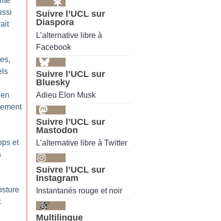
ité
ussi
Suivre l’UCL sur
Diaspora
ait
L’alternative libre à
Facebook
les,
els
Suivre l’UCL sur
Bluesky
Adieu Elon Musk
 en
nement
Suivre l’UCL sur
Mastodon
ps et
L’alternative libre à Twitter
s
Suivre l’UCL sur
Instagram
osture
Instantanés rouge et noir
x
Multilingue