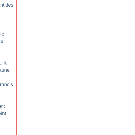
nt des
ie
eu
, le
jaune
rancis
r :
int