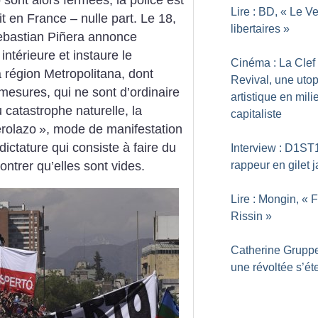
 sont alors fermées, la police est
Lire : BD, «
Le Ve
t en France – nulle part. Le 18,
libertaires
»
Sebastian Piñera annonce
 intérieure et instaure le
Cinéma : La Clef
 région Metropolitana, dont
Revival, une utop
 mesures, qui ne sont d’ordinaire
artistique en mili
 catastrophe naturelle, la
capitaliste
rolazo
», mode de manifestation
dictature qui consiste à faire du
Interview : D1ST1
rappeur en gilet 
ntrer qu’elles sont vides.
Lire : Mongin, «
F
Rissin
»
Catherine Gruppe
une révoltée s’éte