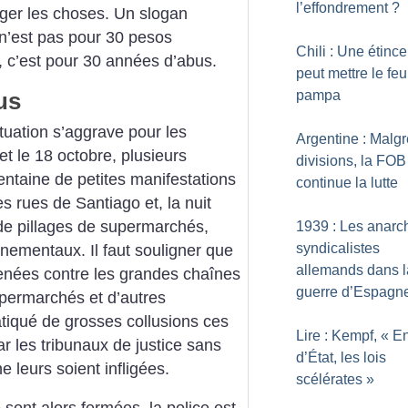
l’effondrement
?
nger les choses. Un slogan
n’est pas pour 30 pesos
Chili : Une étince
, c’est pour 30 années d’abus.
peut mettre le feu
us
pampa
ituation s’aggrave pour les
Argentine : Malgr
et le 18 octobre, plusieurs
divisions, la FOB
entaine de petites manifestations
continue la lutte
 rues de Santiago et, la nuit
de pillages de supermarchés,
1939 : Les anarc
syndicalistes
ementaux. Il faut souligner que
allemands dans l
menées contre les grandes chaînes
guerre d’Espagn
upermarchés et d’autres
atiqué de grosses collusions ces
Lire : Kempf, «
E
r les tribunaux de justice sans
d’État, les lois
 leurs soient infligées.
scélérates
»