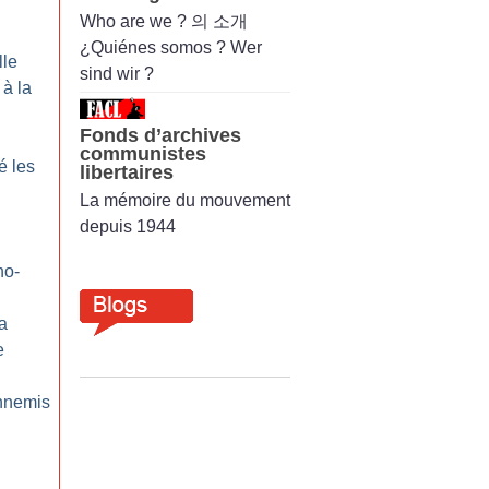
Who are we ? 의 소개
¿Quiénes somos ? Wer
lle
sind wir ?
 à la
Fonds d’archives
communistes
é les
libertaires
La mémoire du mouvement
depuis 1944
ho-
a
e
nnemis