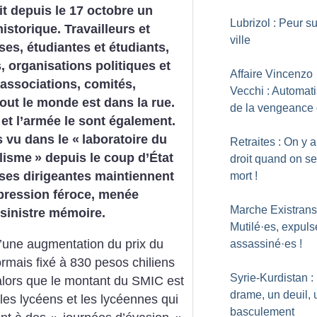
vit depuis le 17 octobre un
Lubrizol : Peur su
storique. Travailleurs et
ville
uses, étudiantes et étudiants,
, organisations politiques et
Affaire Vincenzo
 associations, comités,
Vecchi : Automati
tout le monde est dans la rue.
de la vengeance 
 et l’armée le sont également.
 vu dans le «
laboratoire du
Retraites : On y 
lisme
» depuis le coup d’État
droit quand on se
ses dirigeantes maintiennent
mort
!
épression féroce, menée
Marche ExistransI
sinistre mémoire.
Mutilé
·
es, expuls
’une augmentation du prix du
assassiné
·
es
!
rmais fixé à 830 pesos chiliens
Syrie-Kurdistan :
alors que le montant du SMIC est
drame, un deuil, 
les lycéens et les lycéennes qui
basculement