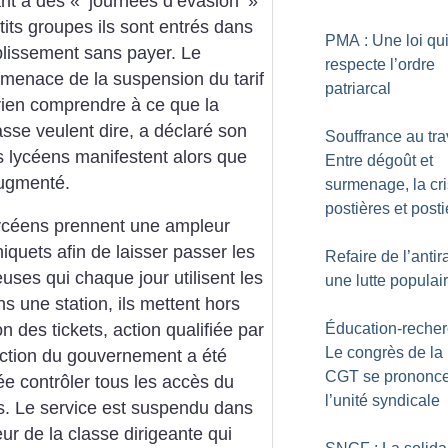
ant à des «
journées d’évasion
»
tits groupes ils sont entrés dans
PMA : Une loi qu
ablissement sans payer. Le
respecte l’ordre
menace de la suspension du tarif
patriarcal
 rien comprendre à ce que la
asse veulent dire, a déclaré son
Souffrance au trav
 lycéens manifestent alors que
Entre dégoût et
 augmenté.
surmenage, la cr
postières et posti
lycéens prennent une ampleur
niquets afin de laisser passer les
Refaire de l’anti
euses qui chaque jour utilisent les
une lutte populai
s une station, ils mettent hors
Éducation-recher
on des tickets, action qualifiée par
Le congrès de la 
action du gouvernement a été
CGT se prononce
ée contrôler tous les accès du
l’unité syndicale
s. Le service est suspendu dans
ur de la classe dirigeante qui