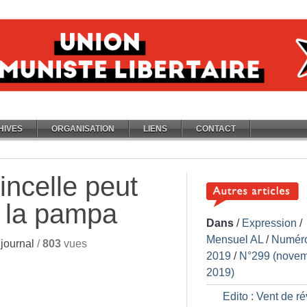
HIVES
ORGANISATION
LIENS
CONTACT
tincelle peut
à la pampa
Dans
/
Expression
/
Mensuel AL
/
Numér
journal
/
803
vues
2019
/
N°299 (nove
2019)
Edito : Vent de ré