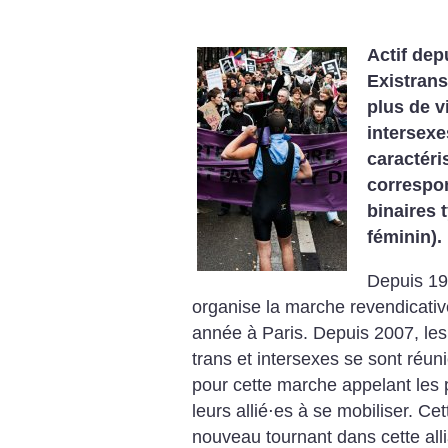
Actif depu
Existran
plus de v
intersex
caractéri
correspon
binaires 
féminin).
Depuis 199
organise la marche revendicativ
année à Paris. Depuis 2007, le
trans et intersexes se sont réuni
pour cette marche appelant les 
leurs allié⋅es à se mobiliser. Ce
nouveau tournant dans cette all