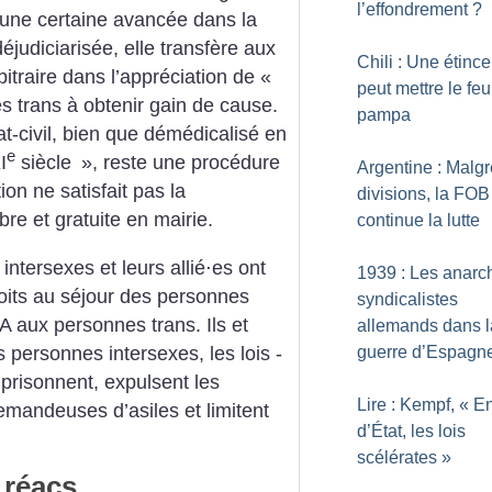
l’effondrement
?
e une certaine avancée dans la
judiciarisée, elle transfère aux
Chili : Une étince
rbitraire dans l’appréciation de «
peut mettre le feu
s trans à obtenir gain de cause.
pampa
at-civil, bien que démédicalisé en
e
I
siècle
», reste une procédure
Argentine : Malgr
tion ne satisfait pas la
divisions, la FOB
bre et gratuite en mairie.
continue la lutte
intersexes et leurs allié⋅es ont
1939 : Les anarc
roits au séjour des personnes
syndicalistes
A aux personnes trans. Ils et
allemands dans l
s personnes intersexes, les lois ­
guerre d’Espagn
mprisonnent, expulsent les
Lire : Kempf, «
E
emandeuses d’asiles et limitent
d’État, les lois
scélérates
»
 réacs