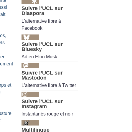
ité
ussi
Suivre l’UCL sur
Diaspora
ait
L’alternative libre à
Facebook
les,
els
Suivre l’UCL sur
Bluesky
Adieu Elon Musk
 en
nement
Suivre l’UCL sur
Mastodon
ps et
L’alternative libre à Twitter
s
Suivre l’UCL sur
Instagram
osture
Instantanés rouge et noir
x
Multilingue