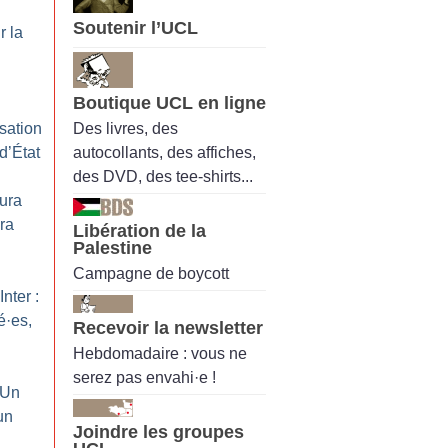
Soutenir l’UCL
r la
Boutique UCL en ligne
Des livres, des
sation
autocollants, des affiches,
d’État
des DVD, des tee-shirts...
aura
ra
Libération de la
Palestine
Campagne de boycott
nter :
é
·
es,
Recevoir la newsletter
Hebdomadaire : vous ne
serez pas envahi·e !
 Un
un
Joindre les groupes