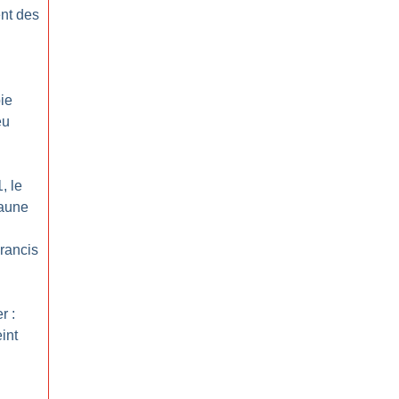
nt des
ie
eu
, le
jaune
rancis
r :
int