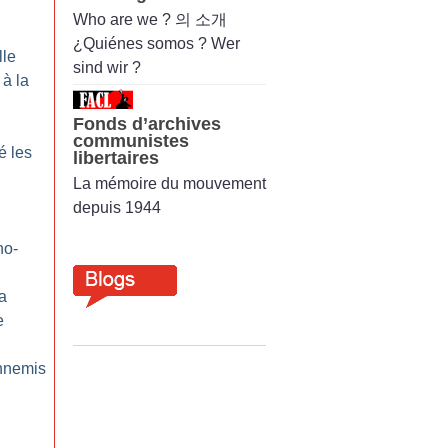
Who are we ? 의 소개
¿Quiénes somos ? Wer
lle
sind wir ?
 à la
Fonds d’archives
communistes
é les
libertaires
La mémoire du mouvement
depuis 1944
ho-
a
e
nnemis