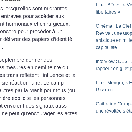
Lire : BD, «
Le Ve
s lorsqu’elles sont migrantes,
libertaires
»
s entraves pour accéder aux
t hormonaux et chirurgicaux,
Cinéma : La Clef
 encore pour procéder à un
Revival, une utop
r délivrer des papiers d’identité
artistique en mili
r.
capitaliste
n septembre dernier des
Interview : D1ST1
les mesures en demi-teinte du
rappeur en gilet 
trans reflètent l’influence et la
isie réactionnaire. Le camp
Lire : Mongin, «
F
Rissin
»
autres par la Manif pour tous (ou
ière explicite les personnes
Catherine Gruppe
tat envoient des signaux aussi
une révoltée s’éte
 ne peut qu’encourager les actes