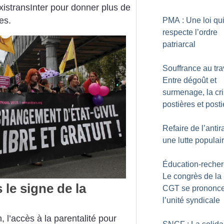
istransInter pour donner plus de
es.
PMA : Une loi qu
respecte l’ordre
patriarcal
Souffrance au trav
Entre dégoût et
surmenage, la cr
postières et posti
Refaire de l’anti
une lutte populai
Éducation-recher
Le congrès de la 
le signe de la
CGT se prononce
l’unité syndicale
, l’accès à la parentalité pour