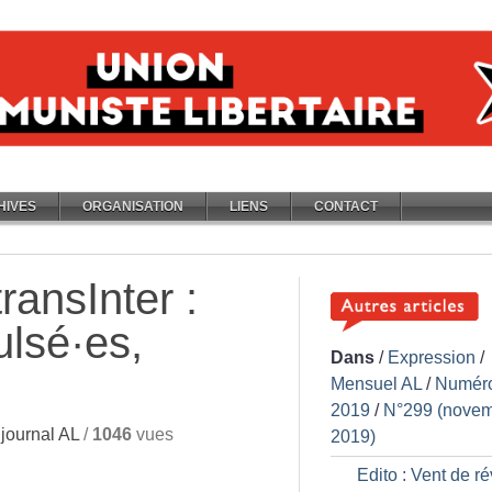
HIVES
ORGANISATION
LIENS
CONTACT
ransInter :
ulsé
·
es,
Dans
/
Expression
/
Mensuel AL
/
Numér
2019
/
N°299 (nove
journal AL
/
1046
vues
2019)
Edito : Vent de ré