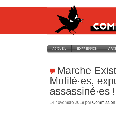
ACCUEIL
EXPRESSION
ARC
Marche Exist
Mutilé
·
es, exp
assassiné
·
es
!
14 novembre 2019 par
Commission 