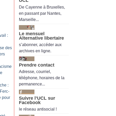
UCL
De Cayenne à Bruxelles,
i
en passant par Nantes,
Marseille...
Le mensuel
ail :
Alternative libertaire
s’abonner, accéder aux
ise des
archives en ligne.
ers
Prendre contact
racisme
Adresse, courriel,
re
téléphone, horaires de la
permanence...
che :
Ferc-
 pour
Suivre l’UCL sur
Facebook
le réseau antisocial !