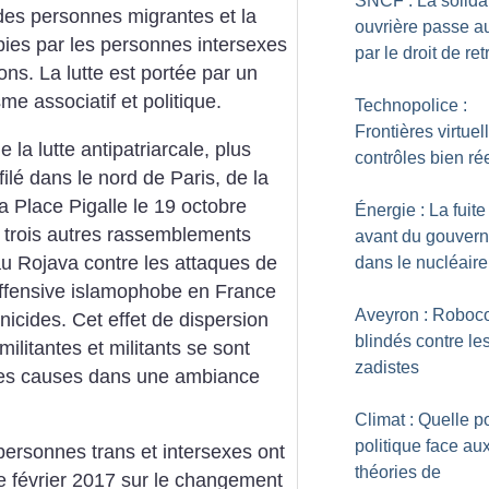
SNCF : La solidar
n des personnes migrantes et la
ouvrière passe a
bies par les personnes intersexes
par le droit de retr
ns. La lutte est portée par un
sme associatif et politique.
Technopolice :
Frontières virtuel
la lutte antipatriarcale, plus
contrôles bien ré
ilé dans le nord de Paris, de la
a Place Pigalle le 19 octobre
Énergie : La fuite
u trois autres rassemblements
avant du gouver
au Rojava contre les attaques de
dans le nucléaire
l’offensive islamophobe en France
Aveyron : Roboco
inicides. Cet effet de dispersion
blindés contre le
militantes et militants se sont
zadistes
les causes dans une ambiance
Climat : Quelle p
politique face au
personnes trans et intersexes ont
théories de
de février 2017 sur le changement