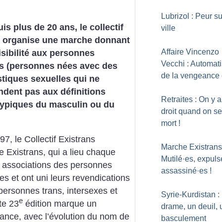
Lubrizol : Peur su
is plus de 20 ans, le collectif
ville
s organise une marche donnant
Affaire Vincenzo
isibilité aux personnes
Vecchi : Automati
es (personnes nées avec des
de la vengeance 
stiques sexuelles qui ne
dent pas aux définitions
Retraites : On y 
typiques du masculin ou du
droit quand on se
mort
!
7, le Collectif Existrans
Marche ExistransI
e Existrans, qui a lieu chaque
Mutilé
·
es, expuls
s associations des personnes
assassiné
·
es
!
es et ont uni leurs revendications
personnes trans, intersexes et
Syrie-Kurdistan :
e
tte 23
édition marque un
drame, un deuil, 
iance, avec l’évolution du nom de
basculement