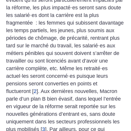
évident qu’ils seront particulièrement impactés par
la réforme, les plus impacté
·
es seront sans doute
les salarié
·
es dont la carrière est la plus
fragmentée : les femmes qui subissent davantage
les temps partiels, les jeunes, plus soumis aux
périodes de chômage, de précarité, rentrant plus
tard sur le marché du travail, les salarié
·
es aux
métiers pénibles qui souvent doivent s’arrêter de
travailler ou sont licenciés avant d’avoir une
carrière complète, etc. Même les retraité
·
es
actuel
·
les seront concerné
·
es puisque leurs
pensions seront converties en points et
fluctueront
[
2
]
. Aux dernières nouvelles, Macron
parle d’un plan B bien évasif, dans lequel l’entrée
en vigueur de la réforme serait reportée sur les
nouvelles générations d’entrant
·
es, sans doute
uniquement dans les secteurs professionnels les
plus mobilisés
[
3
]
. Par ailleurs, pour ce qui