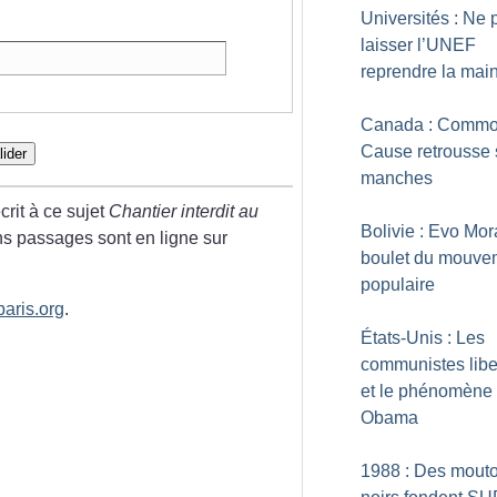
Universités : Ne 
laisser l’UNEF
reprendre la mai
Canada : Comm
Cause retrousse 
lider
manches
rit à ce sujet
Chantier interdit au
Bolivie : Evo Mor
ins passages sont
en ligne sur
boulet du mouve
populaire
aris.org
.
États-Unis : Les
communistes libe
et le phénomène
Obama
1988 : Des mout