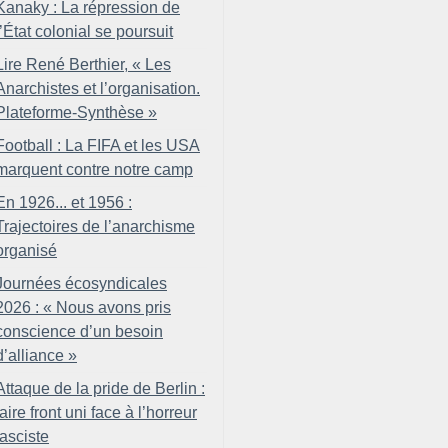
Kanaky : La répression de
l’État colonial se poursuit
Lire René Berthier, «
Les
Anarchistes et l’organisation.
Plateforme-Synthèse
»
Football : La FIFA et les USA
marquent contre notre camp
En 1926... et 1956 :
Trajectoires de l’anarchisme
organisé
Journées écosyndicales
2026 : «
Nous avons pris
conscience d’un besoin
d’alliance
»
Attaque de la pride de Berlin :
faire front uni face à l’horreur
fasciste