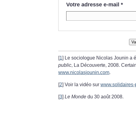
Votre adresse e-mail
*
Va
[
1
]
Le sociologue Nicolas Jounin a éc
public
, La Découverte, 2008. Certa
www.nicolasjounin.com
.
[
2
]
Voir la vidéo sur
www.solidaires-p
[
3
]
Le Monde
du 30 août 2008.