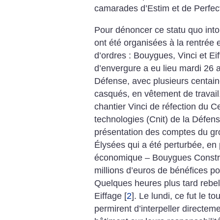
camarades d’Estim et de Perfect
Pour dénoncer ce statu quo intol
ont été organisées à la rentrée 
d’ordres : Bouygues, Vinci et Ei
d’envergure a eu lieu mardi 26 a
Défense, avec plusieurs centain
casqués, en vêtement de travail.
chantier Vinci de réfection du C
technologies (Cnit) de la Défens
présentation des comptes du g
Élysées qui a été perturbée, en
économique – Bouygues Construc
millions d’euros de bénéfices p
Quelques heures plus tard rebe
Eiffage
[
2
]
. Le lundi, ce fut le t
permirent d’interpeller directem