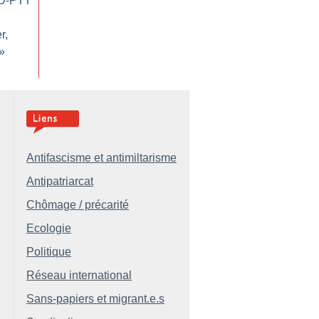
UD-PTT
r,
»
Antifascisme et antimiltarisme
Antipatriarcat
Chômage / précarité
Ecologie
Politique
Réseau international
Sans-papiers et migrant.e.s