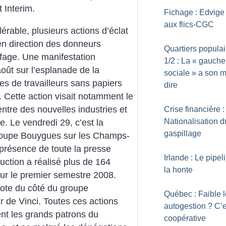
 Interim.
Fichage : Edvige 
aux flics-CGC
érable, plusieurs actions d’éclat
en direction des donneurs
Quartiers populai
ffage. Une manifestation
1/2 : La «
gauche
oût sur l’esplanade de la
sociale
» a son m
es de travailleurs sans papiers
dire
 Cette action visait notamment le
entre des nouvelles industries et
Crise financière :
Nationalisation d
e. Le vendredi 29, c’est la
gaspillage
roupe Bouygues sur les Champs-
 présence de toute la presse
Irlande : Le pipel
tion a réalisé plus de 164
la honte
our le premier semestre 2008.
lote du côté du groupe
Québec : Faible l
our de Vinci. Toutes ces actions
autogestion
? C’e
ent les grands patrons du
coopérative