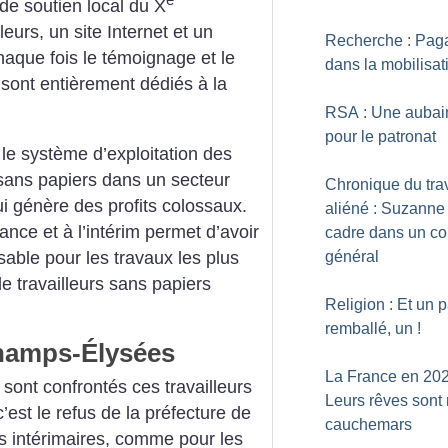
e
 de soutien local du X
eurs, un site Internet et un
Recherche : Paga
aque fois le témoignage et le
dans la mobilisat
sont entièrement dédiés à la
RSA : Une aubai
pour le patronat
 le système d’exploitation des
s sans papiers dans un secteur
Chronique du trav
i génère des profits colossaux.
aliéné : Suzanne 
ance et à l’intérim permet d’avoir
cadre dans un co
sable pour les travaux les plus
général
e travailleurs sans papiers
Religion : Et un 
remballé, un
!
hamps-Élysées
La France en 202
e sont confrontés ces travailleurs
Leurs rêves sont
c’est le refus de la préfecture de
cauchemars
es intérimaires, comme pour les