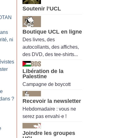
Soutenir l’UCL
’OTAN
Boutique UCL en ligne
 ans
Des livres, des
ité, ni
autocollants, des affiches,
des DVD, des tee-shirts...
évistes
ster
Libération de la
Palestine
Campagne de boycott
le
edans
?
Recevoir la newsletter
Hebdomadaire : vous ne
serez pas envahi·e !
e
Joindre les groupes