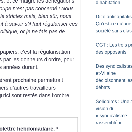
és, et ce malgré les dénégations
d’habitation
roupe n’est pas concerné
! Nous
e strictes mais, bien sûr, nous
Dico anticapitalis
à savoir s’il faut régulariser ces
Qu’est-ce qu’une
société sans cla
olitique, or je ne fais pas de
CGT : Les trois pr
papiers, c’est la régularisation
des opposants
par les donneurs d’ordre, pour
Des syndicalistes 
urs années durant.
et-Vilaine
èrent prochaine permettrait
décloisonnent le
débats
iers d’autres travailleurs
u’ici sont restés dans l’ombre.
Solidaires : Une 
vision du
«
syndicalisme
rassemblé
»
nfolettre hebdomadaire.
*