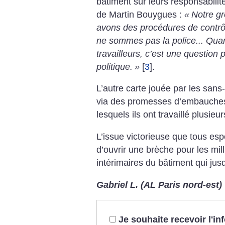
bâtiment sur leurs responsabilit
de Martin Bouygues :
«
Notre g
avons des procédures de contrôl
ne sommes pas la police... Quant 
travailleurs, c’est une question p
politique.
»
[
3
]
.
L’autre carte jouée par les sans-
via des promesses d’embauches 
lesquels ils ont travaillé plusie
L’issue victorieuse que tous esp
d’ouvrir une brèche pour les mill
intérimaires du bâtiment qui jusq
Gabriel L. (AL Paris nord-est)
Je souhaite recevoir l'i