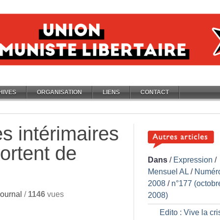
HIVES
ORGANISATION
LIENS
CONTACT
s intérimaires
ortent de
Dans
/
Expression
/
Mensuel AL
/
Numér
2008
/
n°177 (octobr
ournal
/
1146
vues
2008)
Edito : Vive la cr