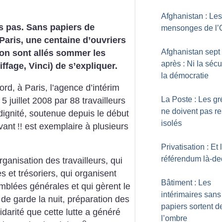
Afghanistan : Les
s pas. Sans papiers de
mensonges de l
 Paris, une centaine d’ouvriers
Afghanistan sept
ion sont allés sommer les
après : Ni la sécur
fage, Vinci) de s’expliquer.
la démocratie
ord, à Paris, l’agence d’intérim
La Poste : Les gr
juillet 2008 par 88 travailleurs
ne doivent pas re
 dignité, soutenue depuis le début
isolés
vant
!! est exemplaire à plusieurs
Privatisation : Et 
référendum là-d
ganisation des travailleurs, qui
s et trésoriers, qui organisent
Bâtiment : Les
blées générales et qui gèrent le
intérimaires sans
 de garde la nuit, préparation des
papiers sortent d
idarité que cette lutte a généré
l’ombre