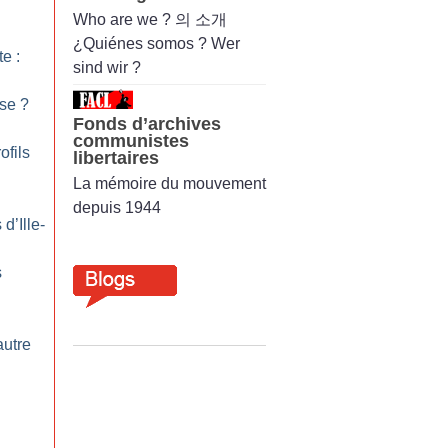
Who are we ? 의 소개
¿Quiénes somos ? Wer
te :
sind wir ?
sse
?
Fonds d’archives
communistes
ofils
libertaires
La mémoire du mouvement
depuis 1944
d’Ille-
s
autre