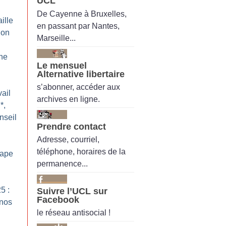
UCL
De Cayenne à Bruxelles,
ille
en passant par Nantes,
ion
Marseille...
ne
Le mensuel
Alternative libertaire
s’abonner, accéder aux
ail
archives en ligne.
*,
nseil
Prendre contact
Adresse, courriel,
téléphone, horaires de la
pape
permanence...
5 :
Suivre l’UCL sur
Facebook
 nos
le réseau antisocial !