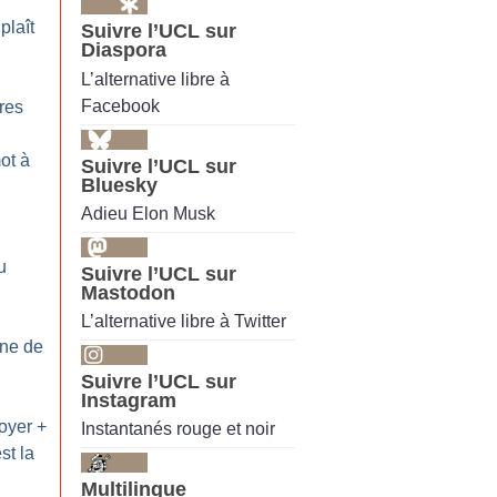
plaît
Suivre l’UCL sur
Diaspora
L’alternative libre à
Facebook
res
ot à
Suivre l’UCL sur
Bluesky
Adieu Elon Musk
u
Suivre l’UCL sur
Mastodon
L’alternative libre à Twitter
ine de
Suivre l’UCL sur
Instagram
oyer +
Instantanés rouge et noir
st la
Multilingue