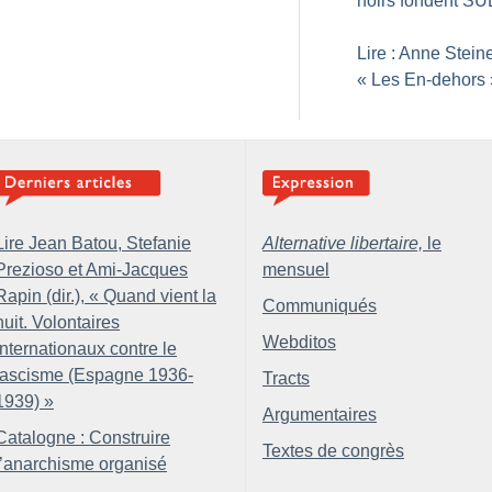
noirs fondent S
Lire : Anne Steine
«
Les En-dehors
Lire Jean Batou, Stefanie
Alternative libertaire,
le
Prezioso et Ami-Jacques
mensuel
Rapin (dir.), «
Quand vient la
Communiqués
nuit. Volontaires
Webditos
internationaux contre le
fascisme (Espagne 1936-
Tracts
1939)
»
Argumentaires
Catalogne : Construire
Textes de congrès
l’anarchisme organisé