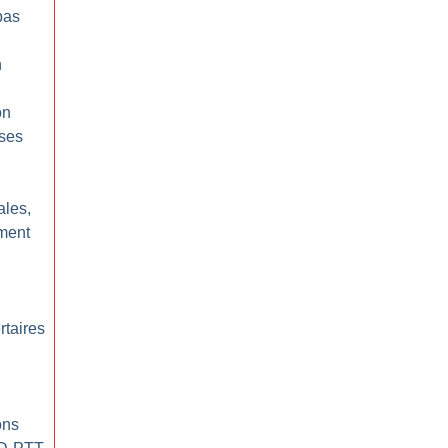
pas
n
on
ses
ales,
ment
rtaires
ons