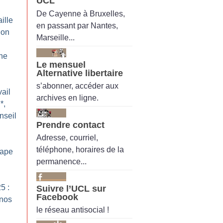
UCL
De Cayenne à Bruxelles,
ille
en passant par Nantes,
ion
Marseille...
ne
Le mensuel
Alternative libertaire
s’abonner, accéder aux
ail
archives en ligne.
*,
nseil
Prendre contact
Adresse, courriel,
téléphone, horaires de la
pape
permanence...
5 :
Suivre l’UCL sur
Facebook
 nos
le réseau antisocial !