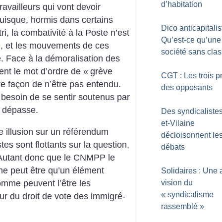
d’habitation
travailleurs qui vont devoir
puisque, hormis dans certains
Dico anticapitalis
i, la combativité à la Poste n’est
Qu’est-ce qu’une
re, et les mouvements de ces
société sans cla
. Face à la démoralisation des
ent le mot d’ordre de «
grève
CGT : Les trois pr
ûre façon de n’être pas entendu.
des opposants
t besoin de se sentir soutenus par
s dépasse.
Des syndicalistes 
et-Vilaine
ne illusion sur un référendum
décloisonnent le
tes sont flottants sur la question,
débats
 Autant donc que le CNMPP le
ne peut être qu’un élément
Solidaires : Une 
mme peuvent l’être les
vision du
«
syndicalisme
ur du droit de vote des immigré-
rassemblé
»