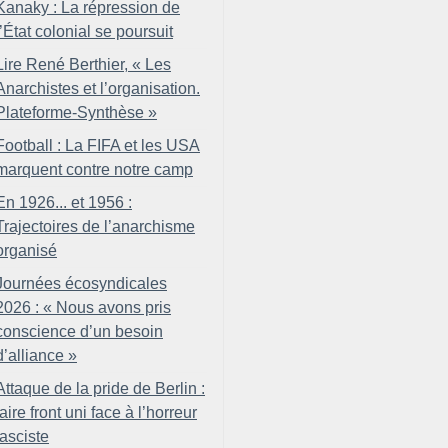
Kanaky : La répression de
l’État colonial se poursuit
Lire René Berthier, «
Les
Anarchistes et l’organisation.
Plateforme-Synthèse
»
Football : La FIFA et les USA
marquent contre notre camp
En 1926... et 1956 :
Trajectoires de l’anarchisme
organisé
Journées écosyndicales
2026 : «
Nous avons pris
conscience d’un besoin
d’alliance
»
Attaque de la pride de Berlin :
faire front uni face à l’horreur
fasciste