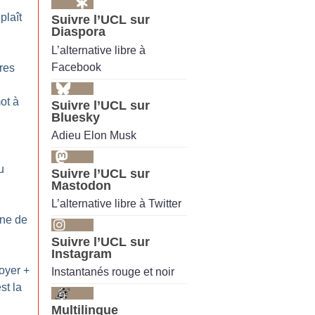
plaît
Suivre l’UCL sur
Diaspora
L’alternative libre à
Facebook
res
ot à
Suivre l’UCL sur
Bluesky
Adieu Elon Musk
u
Suivre l’UCL sur
Mastodon
L’alternative libre à Twitter
ine de
Suivre l’UCL sur
Instagram
oyer +
Instantanés rouge et noir
st la
Multilingue