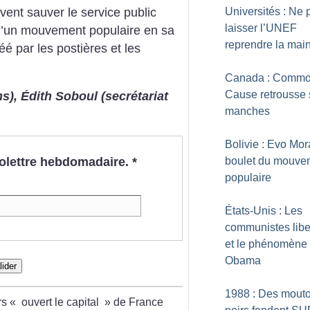
ent sauver le service public
Universités : Ne 
laisser l’UNEF
 d’un mouvement populaire en sa
reprendre la mai
éé par les postières et les
Canada : Comm
Cause retrousse 
), Édith Soboul (secrétariat
manches
Bolivie : Evo Mor
boulet du mouve
nfolettre hebdomadaire.
*
populaire
États-Unis : Les
communistes libe
et le phénomène
Obama
lider
1988 : Des mout
rs «
ouvert le capital
» de France