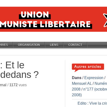
HIVES
ORGANISATION
LIENS
CONTACT
: Et le
-dedans
?
Dans
/
Expression
/
Mensuel AL
/
Numér
rnal
/
1172
vues
2008
/
n°177 (octobr
2008)
Edito : Vive la cr