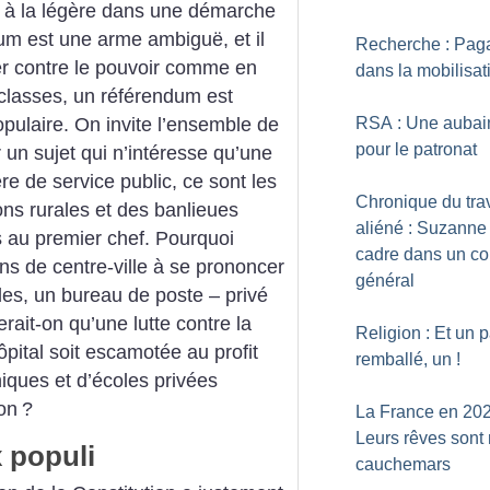
u à la légère dans une démarche
um est une arme ambiguë, et il
Recherche : Paga
ner contre le pouvoir comme en
dans la mobilisat
classes, un référendum est
opulaire. On invite l’ensemble de
RSA : Une aubai
pour le patronat
 un sujet qui n’intéresse qu’une
re de service public, ce sont les
Chronique du trav
ons rurales et des banlieues
aliéné : Suzanne 
s au premier chef. Pourquoi
cadre dans un co
ions de centre-ville à se prononcer
général
lles, un bureau de poste – privé
rait-on qu’une lutte contre la
Religion : Et un 
pital soit escamotée au profit
remballé, un
!
iniques et d’écoles privées
ion
?
La France en 202
Leurs rêves sont
x populi
cauchemars