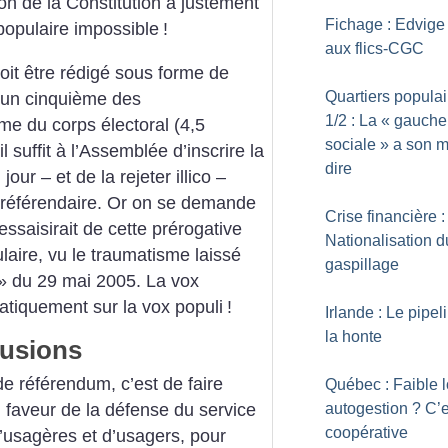
on de la Constitution a justement
Fichage : Edvige 
 populaire impossible
!
aux flics-CGC
doit être rédigé sous forme de
Quartiers populai
r un cinquième des
1/2 : La «
gauche
me du corps électoral (4,5
sociale
» a son m
il suffit à l’Assemblée d’inscrire la
dire
our – et de la rejeter illico –
 référendaire. Or on se demande
Crise financière :
ssaisirait de cette prérogative
Nationalisation d
ulaire, vu le traumatisme laissé
gaspillage
» du 29 mai 2005. La vox
tiquement sur la vox populi
!
Irlande : Le pipel
la honte
lusions
 de référendum, c’est de faire
Québec : Faible l
autogestion
? C’e
n faveur de la défense du service
coopérative
d’usagères et d’usagers, pour