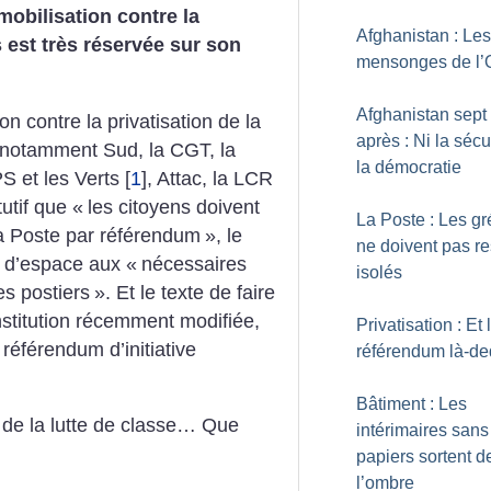
mobilisation contre la
Afghanistan : Les
s est très réservée sur son
mensonges de l
Afghanistan sept
n contre la privatisation de la
après : Ni la sécur
notamment Sud, la CGT, la
la démocratie
S et les Verts
[
1
]
, Attac, la LCR
utif que «
les citoyens doivent
La Poste : Les gr
La Poste par référendum
», le
ne doivent pas re
s d’espace aux «
nécessaires
isolés
es postiers
». Et le texte de faire
onstitution récemment modifiée,
Privatisation : Et 
référendum d’initiative
référendum là-d
Bâtiment : Les
 de la lutte de classe… Que
intérimaires sans
papiers sortent d
l’ombre