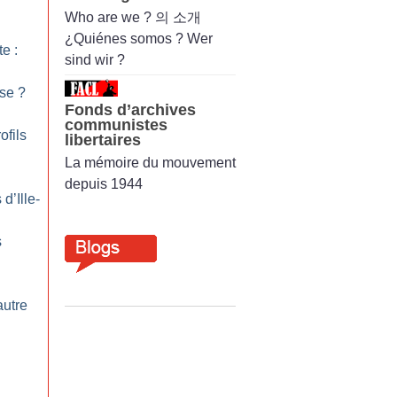
Who are we ? 의 소개
¿Quiénes somos ? Wer
te :
sind wir ?
sse
?
Fonds d’archives
communistes
ofils
libertaires
La mémoire du mouvement
depuis 1944
d’Ille-
s
autre