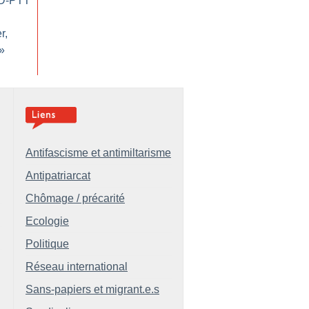
UD-PTT
r,
»
Antifascisme et antimiltarisme
Antipatriarcat
Chômage / précarité
Ecologie
Politique
Réseau international
Sans-papiers et migrant.e.s