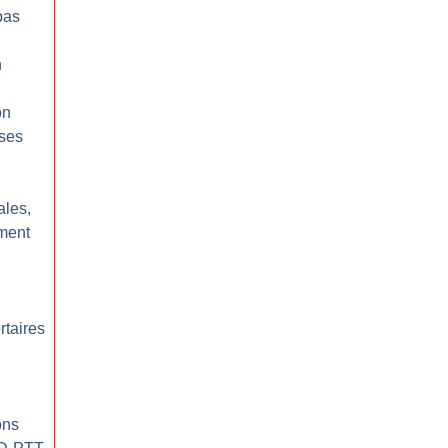
pas
n
on
ses
ales,
ment
rtaires
ons