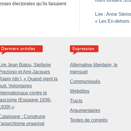
noirs fondent S
sses électorales qu’ils faisaient
Lire : Anne Steine
«
Les En-dehors
Lire Jean Batou, Stefanie
Alternative libertaire,
le
Prezioso et Ami-Jacques
mensuel
Rapin (dir.), «
Quand vient la
Communiqués
nuit. Volontaires
Webditos
internationaux contre le
fascisme (Espagne 1936-
Tracts
1939)
»
Argumentaires
Catalogne : Construire
Textes de congrès
l’anarchisme organisé