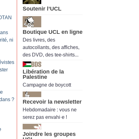
Soutenir l’UCL
’OTAN
Boutique UCL en ligne
 ans
Des livres, des
ité, ni
autocollants, des affiches,
des DVD, des tee-shirts...
évistes
ster
Libération de la
Palestine
Campagne de boycott
le
edans
?
Recevoir la newsletter
Hebdomadaire : vous ne
serez pas envahi·e !
e
Joindre les groupes