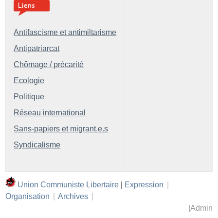
Antifascisme et antimiltarisme
Antipatriarcat
Chômage / précarité
Ecologie
Politique
Réseau international
Sans-papiers et migrant.e.s
Syndicalisme
Union Communiste Libertaire
|
Expression
|
Organisation
|
Archives
|
|
Admin