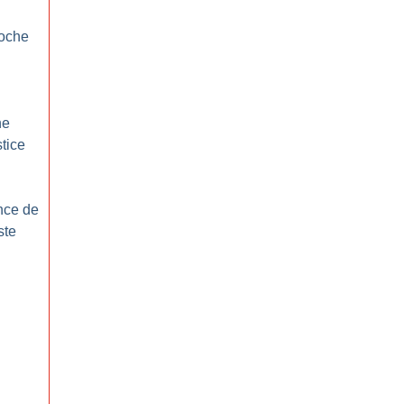
roche
ne
stice
nce de
ste