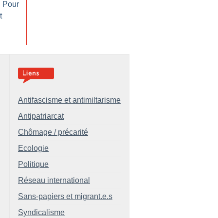
: Pour
t
Antifascisme et antimiltarisme
Antipatriarcat
Chômage / précarité
Ecologie
Politique
Réseau international
Sans-papiers et migrant.e.s
Syndicalisme