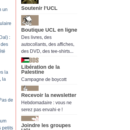
Soutenir l’UCL
n un
ulaire
Boutique UCL en ligne
Des livres, des
al) :
autocollants, des affiches,
 des
des DVD, des tee-shirts...
été
Libération de la
Palestine
ès la
 la
Campagne de boycott
Recevoir la newsletter
Pas de
Hebdomadaire : vous ne
serez pas envahi·e !
nium
Joindre les groupes
 petits