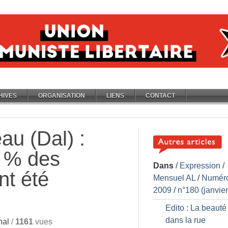
HIVES
ORGANISATION
LIENS
CONTACT
au (Dal) :
% des
Dans
/
Expression
/
t été
Mensuel AL
/
Numér
2009
/
n°180 (janvie
Edito : La beauté
dans la rue
nal
/
1161
vues