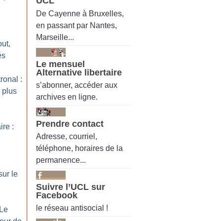
UCL
De Cayenne à Bruxelles,
en passant par Nantes,
Marseille...
out,
és
Le mensuel
Alternative libertaire
ronal :
s’abonner, accéder aux
 plus
archives en ligne.
Prendre contact
re :
Adresse, courriel,
téléphone, horaires de la
permanence...
sur le
Suivre l’UCL sur
Facebook
le réseau antisocial !
 Le