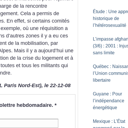
arge de la rencontre
Étude : Une app
ogement. Cela a permis de
historique de
s. En effet, si certains comités
l’hétérosexualité
r exemple, où une réquisition a
s d’autres zones il y a eu ces
L’impasse afgha
nt de la mobilisation, par
(3/6) : 2001 : Inju
pes. Mais il y a aujourd’hui une
sans limite
ion de la crise du logement et à
 toutes et tous les militants qui
Québec : Naissa
indre.
l’Union communi
libertaire
 Paris Nord-Est), le 22-12-08
Guyane : Pour
l’indépendance
nfolettre hebdomadaire.
*
énergétique
Mexique : L’État