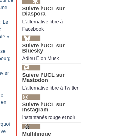
tour de
isme
Suivre l’UCL sur
Diaspora
L’alternative libre à
: Le
Facebook
t
ale
»
Suivre l’UCL sur
Bluesky
sse
Adieu Elon Musk
sbourg
nvier
Suivre l’UCL sur
Mastodon
L’alternative libre à Twitter
de
e en
Suivre l’UCL sur
Instagram
Instantanés rouge et noir
rquoi
ive
Multilingue