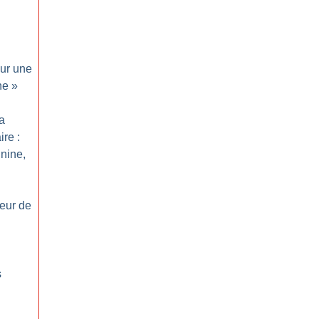
ur une
ne
»
a
ire :
nine,
eur de
s