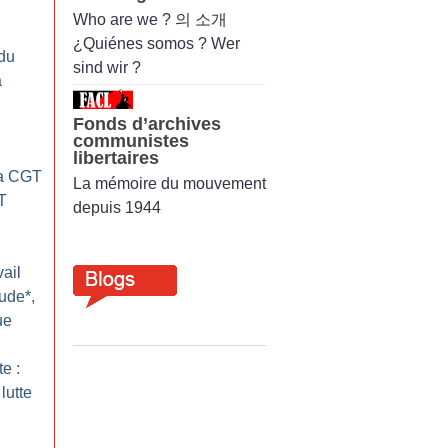
Who are we ? 의 소개
¿Quiénes somos ? Wer
du
sind wir ?
a
Fonds d’archives
communistes
libertaires
La CGT
La mémoire du mouvement
T
depuis 1944
ail
ude*,
ue
te :
lutte