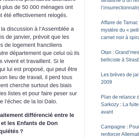
fantasme d’un re
 si plus de 50 000 ménages ont
l’insurrectionnal
t été effectivement relogés.
Affaire de Tarnac 
nt la discussion à l’Assemblée a
mystère du «
peti
 de janvier, prévoit que les
carnet noir à spir
 de logement franciliens
Otan : Grand’me
tre département que celui où ils
belliciste à Stra
vivent et travaillent. Si le
i lui est proposé, qui peut être
Les brèves de ja
n lieu de travail, il perd tous
2009
ment cherche surtout des biais
 listes et pour faire peser sur
Plan de relance 
e l’échec de la loi Dalo.
Sarkozy : La fuit
avant
itement différencié entre le
 et les Enfants de Don
Campagne : Pou
nquiétés
?
renforcer Alternat