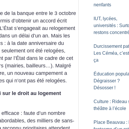
nenfants
de la banque entre le 3 octobre
IUT, lycées,
mis d’obtenir un accord écrit
universités : Surt
L’État s’engageait au relogement
restons concentr
dans un délai d’un an. Mais les
 : à la date anniversaire du
Durcissement pat
 seulement ont été relogées,
Les Céméa, c’est
t par l’État dans le cadre de cet
ça
rs (mairies, bailleurs…). Malgré
ciaire, un nouveau campement a
Éducation populai
les qui n’ont pas été relogées.
Dégraisser
?
Désosser
!
i sur le droit au logement
Culture : Rideau 
théâtre à l’école
u efficace : faute d’un nombre
abordables, des milliers de sans-
Place Beauvau :
a reconnu prioritaires attendent