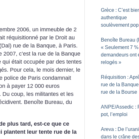
Grèce : C’est bie
authentique
soulèvement pop
embre 2006, un immeuble de 2
it réquisitionné par le Droit au
Benoîte Bureau (D
Dal) rue de la Banque, à Paris.
«
Seulement 7
%
 2007, c’est la rue de la Banque
demandeurs ont 
 qui était occupée par des tentes
relogés
»
és. Pour cela, le mois dernier, le
Réquisition : Apr
de police de Paris condamnait
rue de la Banque,
ion à payer 12 000 euros
rue de la Bourse
Du coup, les militantes et les
récidivent. Benoîte Bureau, du
ANPE/Assedic : 
pot, l’emploi
e plus tard, est-ce que ce
Areva : De l’ura
plantent leur tente rue de la
dans le crâne des