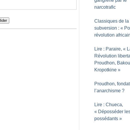
gangrené par le
narcotrafic
lider
Classiques de la
subversion : «
Po
révolution africai
Lire : Paraire, «
L
Révolution liberta
Proudhon, Bakou
Kropotkine
»
Proudhon, fondat
l’anarchisme
?
Lire : Chueca,
«
Déposséder le
possédants
»