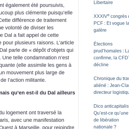
Libertaire
nt également été poursuivis,
ucoup plus clémente puisqu’elle
e
XXXIV
congrès 
Cette différence de traitement
PCF : Et vogue l
e volonté de diviser les
galère
le Dal a fait appel de cette
 pour plusieurs raisons. L’article
Élections
 Dal parle de «
dépôt d’objets qui
prud’homales : 
. Une telle condamnation n’est
confirme, la CFD
décline
uante (elle assimile les gens à
s un mouvement plus large de
Chronique du trav
de l’action militante.
aliéné : Jean-Cla
is qu’en est-il du Dal ailleurs
directeur logistiq
Dico anticapitalis
du logement ont traversé la
Qu’est-ce qu’une 
aris, avec une manifestation
de libération
nationale
?
-Ouest à Marseille, pour rejoindre