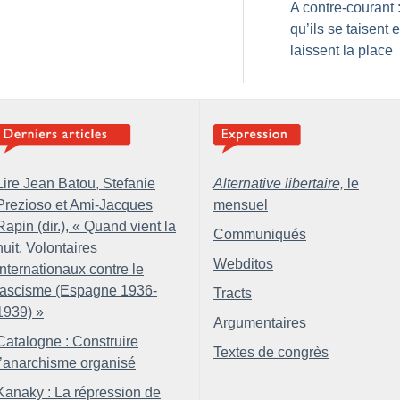
A contre-courant 
qu’ils se taisent e
laissent la place
Lire Jean Batou, Stefanie
Alternative libertaire,
le
Prezioso et Ami-Jacques
mensuel
Rapin (dir.), «
Quand vient la
Communiqués
nuit. Volontaires
Webditos
internationaux contre le
fascisme (Espagne 1936-
Tracts
1939)
»
Argumentaires
Catalogne : Construire
Textes de congrès
l’anarchisme organisé
Kanaky : La répression de