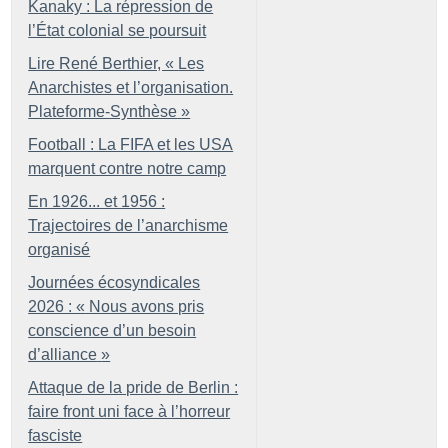
Kanaky : La répression de
l’État colonial se poursuit
Lire René Berthier, «
Les
Anarchistes et l’organisation.
Plateforme-Synthèse
»
Football : La FIFA et les USA
marquent contre notre camp
En 1926... et 1956 :
Trajectoires de l’anarchisme
organisé
Journées écosyndicales
2026 : «
Nous avons pris
conscience d’un besoin
d’alliance
»
Attaque de la pride de Berlin :
faire front uni face à l’horreur
fasciste