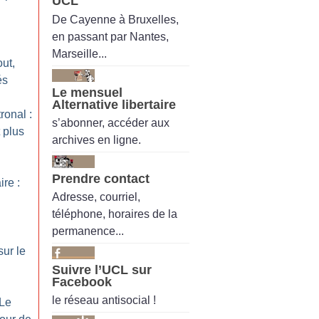
UCL
De Cayenne à Bruxelles,
en passant par Nantes,
Marseille...
out,
és
Le mensuel
Alternative libertaire
ronal :
s’abonner, accéder aux
 plus
archives en ligne.
Prendre contact
re :
Adresse, courriel,
téléphone, horaires de la
permanence...
sur le
Suivre l’UCL sur
Facebook
le réseau antisocial !
 Le