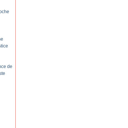
roche
ne
stice
nce de
ste