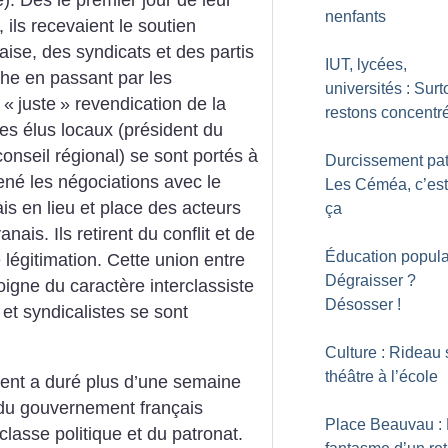
Dès le premier jour de leur
nenfants
ls recevaient le soutien
ise, des syndicats et des partis
IUT, lycées,
uche en passant par les
universités : Surt
 «
juste
» revendication de la
restons concentr
es élus locaux (président du
conseil régional) se sont portés à
Durcissement pat
ené les négociations avec le
Les Céméa, c’est
is en lieu et place des acteurs
ça
is. Ils retirent du conflit et de
Éducation populai
 légitimation. Cette union entre
Dégraisser
?
oigne du caractère interclassiste
Désosser
!
 et syndicalistes se sont
Culture : Rideau 
théâtre à l’école
nt a duré plus d’une semaine
 du gouvernement français
Place Beauvau :
classe politique et du patronat.