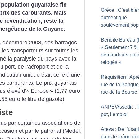
a population guyanaise fin
Grèce : C’est bie
prix des carburants. Mais
authentique
te revendication, reste la
soulèvement pop
nergétique de la Guyane.
Benoîte Bureau (D
 4 décembre 2008, des barrages
«
Seulement 7
%
 les transporteurs sur toutes les
demandeurs ont 
né la paralysie du pays avec la
relogés
»
 port, de l’aéroport et de la
ndication unique était celle d’une
Réquisition : Apr
es carburants. Le prix guyanais
rue de la Banque,
plus élevé d’«
Europe
» (1,77 euro
rue de la Bourse
,55 euro le litre de gazole).
ANPE/Assedic : 
iste
pot, l’emploi
nus par certaines associations de
Areva : De l’ura
asion et par le patronat (Medef,
dans le crâne des