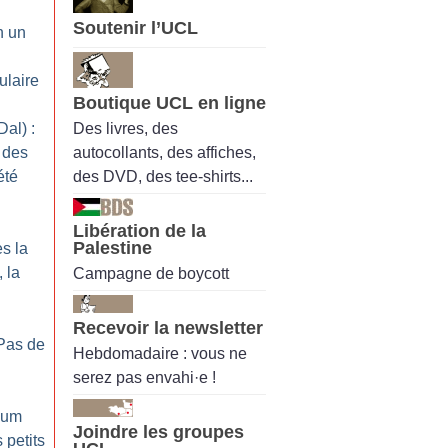
Soutenir l’UCL
n un
ulaire
Boutique UCL en ligne
Des livres, des
al) :
autocollants, des affiches,
 des
des DVD, des tee-shirts...
été
Libération de la
Palestine
ès la
 la
Campagne de boycott
Recevoir la newsletter
Pas de
Hebdomadaire : vous ne
serez pas envahi·e !
nium
Joindre les groupes
 petits