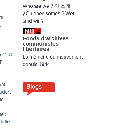
Who are we ? 의 소개
¿Quiénes somos ? Wer
du
sind wir ?
a
Fonds d’archives
communistes
libertaires
La CGT
La mémoire du mouvement
T
depuis 1944
ail
ude*,
ue
te :
lutte