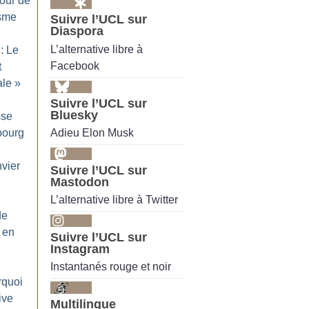
tour de
isme
Suivre l’UCL sur
Diaspora
L’alternative libre à
: Le
Facebook
t
ale
»
Suivre l’UCL sur
Bluesky
sse
Adieu Elon Musk
sbourg
nvier
Suivre l’UCL sur
Mastodon
L’alternative libre à Twitter
de
e en
Suivre l’UCL sur
Instagram
Instantanés rouge et noir
rquoi
ive
Multilingue