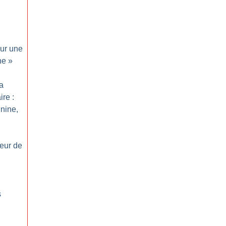
ur une
ne
»
a
ire :
nine,
eur de
s