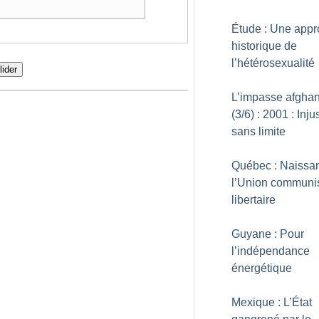
Étude : Une app
historique de
l’hétérosexualité
lider
L’impasse afgha
(3/6) : 2001 : Inju
sans limite
Québec : Naissa
l’Union communi
libertaire
Guyane : Pour
l’indépendance
énergétique
Mexique : L’État