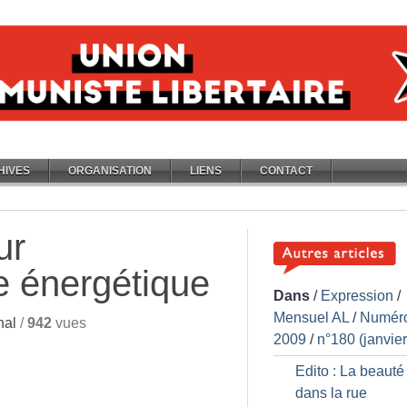
HIVES
ORGANISATION
LIENS
CONTACT
ur
e énergétique
Dans
/
Expression
/
Mensuel AL
/
Numér
nal
/
942
vues
2009
/
n°180 (janvie
Edito : La beauté
dans la rue