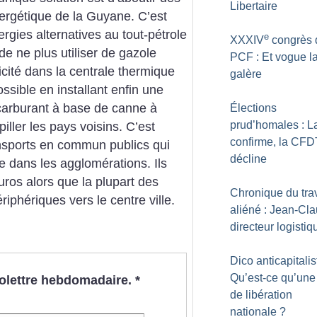
Libertaire
ergétique de la Guyane. C’est
gies alternatives au tout-pétrole
e
XXXIV
congrès 
 de ne plus utiliser de gazole
PCF : Et vogue l
icité dans la centrale thermique
galère
sible en installant enfin une
 carburant à base de canne à
Élections
prud’homales : 
iller les pays voisins. C’est
confirme, la CFD
ansports en commun publics qui
décline
 dans les agglomérations. Ils
ros alors que la plupart des
Chronique du trav
iphériques vers le centre ville.
aliéné : Jean-Cla
directeur logistiq
Dico anticapitalis
Qu’est-ce qu’une 
nfolettre hebdomadaire.
*
de libération
nationale
?