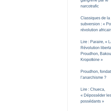
gangrené par le
narcotrafic
Classiques de la
subversion : «
Po
révolution africai
Lire : Paraire, «
L
Révolution liberta
Proudhon, Bakou
Kropotkine
»
Proudhon, fondat
l’anarchisme
?
Lire : Chueca,
«
Déposséder le
possédants
»