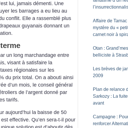
fantasme d’un re
’est lui, jamais démenti. Une
l’insurrectionnal
yer les barrages a eu lieu au
u conflit. Elle a rassemblé plus
Affaire de Tarnac 
 drapeaux guyanais donnant un
mystère du «
peti
ation.
carnet noir à spir
 terme
Otan : Grand’me
 par un long marchandage entre
belliciste à Stra
is, visant à satisfaire la
Les brèves de ja
taxes régionales sur les
2009
% du prix total. On a abouti ainsi
ée d’un mois, le conseil général
Plan de relance 
troliers de l’argent donné par
Sarkozy : La fuit
s tarifs.
avant
r aujourd’hui la baisse de 50
Campagne : Pou
est effective. Qu’en sera-t-il pour
renforcer Alternat
unique solution est d’aboutir dès