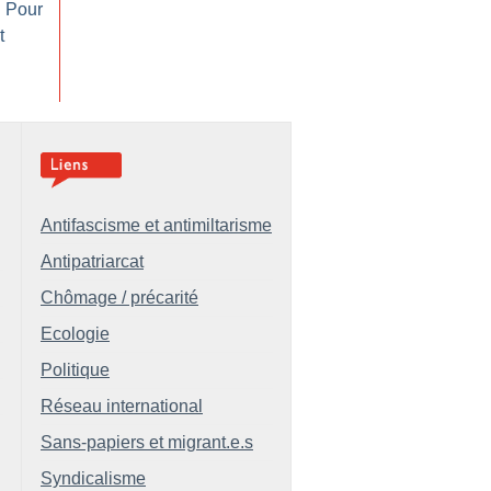
: Pour
t
Antifascisme et antimiltarisme
Antipatriarcat
Chômage / précarité
Ecologie
Politique
Réseau international
Sans-papiers et migrant.e.s
Syndicalisme