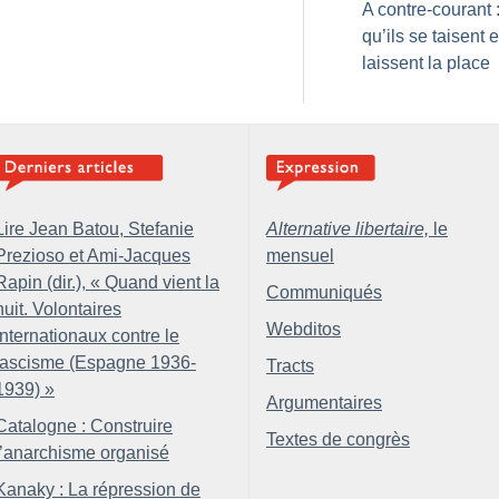
A contre-courant 
qu’ils se taisent e
laissent la place
Lire Jean Batou, Stefanie
Alternative libertaire,
le
Prezioso et Ami-Jacques
mensuel
Rapin (dir.), «
Quand vient la
Communiqués
nuit. Volontaires
Webditos
internationaux contre le
fascisme (Espagne 1936-
Tracts
1939)
»
Argumentaires
Catalogne : Construire
Textes de congrès
l’anarchisme organisé
Kanaky : La répression de