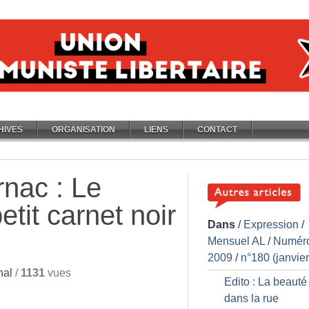
HIVES
ORGANISATION
LIENS
CONTACT
rnac : Le
etit carnet noir
Dans
/
Expression
/
Mensuel AL
/
Numér
2009
/
n°180 (janvie
nal
/
1131
vues
Edito : La beauté
dans la rue