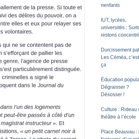
nenfants
ballement de la presse. Si toute et
uivi des délires du pouvoir, on a
IUT, lycées,
ntre elles et eux pour relayer ses
universités : Surt
ns volontaires.
restons concentr
s qui ne se contentent pas de
Durcissement pat
 s’efforçant de pallier les
Les Céméa, c’est
le genre, l’agence de presse
ça
’est particulièrement distinguée.
 criminelles a signé le
Éducation populai
loquent dans le
Journal du
Dégraisser
?
Désosser
!
dans l’un des logements
Culture : Rideau 
nt peut-être passés à côté d’un
théâtre à l’école
e magistrat instructeur
»
. Et
sitions,
«
un petit carnet noir à
Place Beauvau :