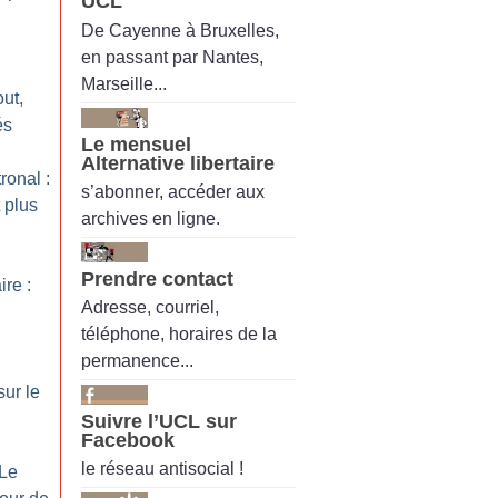
UCL
De Cayenne à Bruxelles,
en passant par Nantes,
Marseille...
out,
és
Le mensuel
Alternative libertaire
ronal :
s’abonner, accéder aux
 plus
archives en ligne.
Prendre contact
re :
Adresse, courriel,
téléphone, horaires de la
permanence...
sur le
Suivre l’UCL sur
Facebook
le réseau antisocial !
 Le