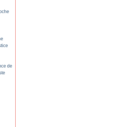
roche
ne
stice
nce de
ste