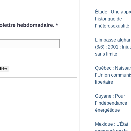
Étude : Une app
historique de
nfolettre hebdomadaire.
*
l’hétérosexualité
L’impasse afgha
(3/6) : 2001 : Inju
sans limite
Québec : Naissa
lider
l’Union communi
libertaire
Guyane : Pour
l’indépendance
énergétique
Mexique : L’État