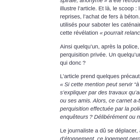
spirale, anonyme
»
a été retrou
illustre l’article. Et là, le scoop
reprises, l’achat de fers à béton
utilisés pour saboter les caténa
cette révélation
«
pourrait relan
Ainsi quelqu’un, après la police
perquisition privée. Un quelqu’un
qui donc
?
L’article prend quelques précaut
«
Si cette mention peut servir “à
s’expliquer par des travaux qu’
ou ses amis. Alors, ce carnet a-t
perquisition effectuée par la polic
enquêteurs
? Délibérément ou 
Le journaliste a dû se déplacer, a
d’étonnement, ce logement perqu