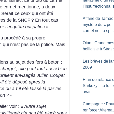
vé à Tarnac. La photo du carnet
fantasme d’un re
l’insurrectionnal
 : le carnet mentionne, à deux
. Serait-ce ceux qui ont été
Affaire de Tarnac 
ires de la SNCF
? En tout cas
mystère du «
peti
cer l’enquête qui patine
»
.
carnet noir à spir
, a procédé à sa propre
Otan : Grand’me
 qui n’est pas de la police. Mais
belliciste à Stra
Les brèves de ja
ions au sujet des fers à béton :
2009
 charge”, elle peut tout aussi bien
auraient envisagés Julien Coupat
Plan de relance 
-il été déposé après la
Sarkozy : La fuit
e ou a-t-il été laissé là par les
avant
non
?
»
Campagne : Pou
ller voir :
«
Autre sujet
renforcer Alternat
isitionné n’a pas été placé sous