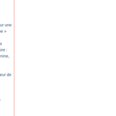
ur une
ne
»
a
ire :
nine,
eur de
s