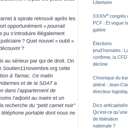
Libertaire
e
XXXIV
congrès 
carnet à spirale retrouvé après les
PCF : Et vogue l
i fort opportunément
«
pourrait
galère
 pu s’introduire illégalement
judiciaire
? Quel nouvel «
oubli
»
Élections
découvrir
?
prud’homales : 
confirme, la CFD
ris au sérieux par qui de droit. On
décline
ite Soutien11novembre.org cette
tion à Tarnac. Ce matin
Chronique du trav
ndarmes et de la SDAT a
aliéné : Jean-Cla
ion dans l’appartement de
directeur logistiq
ins l’adjoint au maire et un
la recherche du “petit carnet noir”
Dico anticapitalis
Qu’est-ce qu’une 
un téléphone portable dont nous ne
de libération
nationale
?