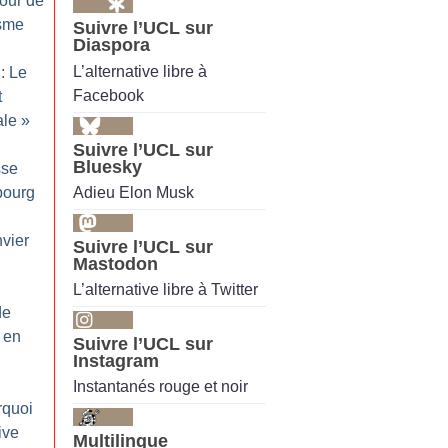
tour de
isme
Suivre l’UCL sur
Diaspora
L’alternative libre à
: Le
Facebook
t
ale
»
Suivre l’UCL sur
Bluesky
sse
Adieu Elon Musk
sbourg
nvier
Suivre l’UCL sur
Mastodon
L’alternative libre à Twitter
de
e en
Suivre l’UCL sur
Instagram
Instantanés rouge et noir
rquoi
ive
Multilingue