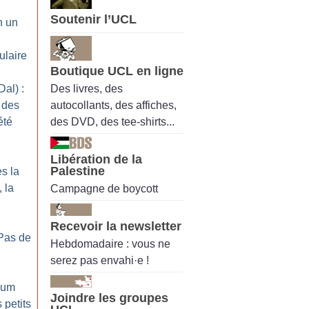
Soutenir l’UCL
n un
ulaire
Boutique UCL en ligne
Des livres, des
al) :
autocollants, des affiches,
 des
des DVD, des tee-shirts...
été
Libération de la
Palestine
ès la
 la
Campagne de boycott
Recevoir la newsletter
Pas de
Hebdomadaire : vous ne
serez pas envahi·e !
nium
Joindre les groupes
 petits