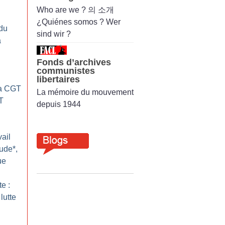
Who are we ? 의 소개
¿Quiénes somos ? Wer
du
sind wir ?
a
Fonds d’archives
communistes
libertaires
La CGT
La mémoire du mouvement
T
depuis 1944
ail
ude*,
ue
te :
lutte