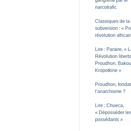
gangrené par le
narcotrafic
Classiques de la
subversion : «
Po
révolution africai
Lire : Paraire, «
L
Révolution liberta
Proudhon, Bakou
Kropotkine
»
Proudhon, fondat
l’anarchisme
?
Lire : Chueca,
«
Déposséder le
possédants
»