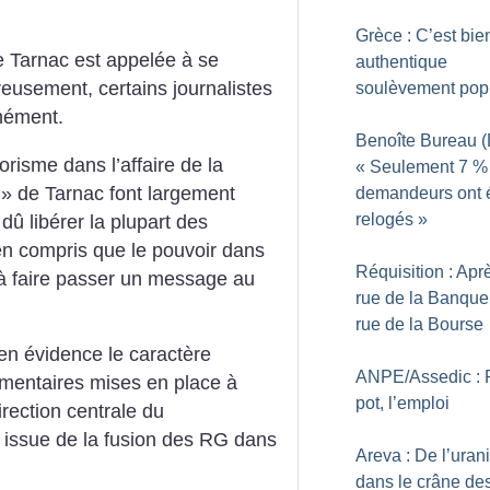
Grèce : C’est bie
e Tarnac est appelée à se
authentique
eusement, certains journalistes
soulèvement pop
unément.
Benoîte Bureau (D
risme dans l’affaire de la
«
Seulement 7
%
» de Tarnac font largement
demandeurs ont 
relogés
»
 dû libérer la plupart des
en compris que le pouvoir dans
Réquisition : Apr
t à faire passer un message au
rue de la Banque,
rue de la Bourse
en évidence le caractère
ANPE/Assedic : 
lementaires mises en place à
pot, l’emploi
irection centrale du
 issue de la fusion des RG dans
Areva : De l’ura
dans le crâne des