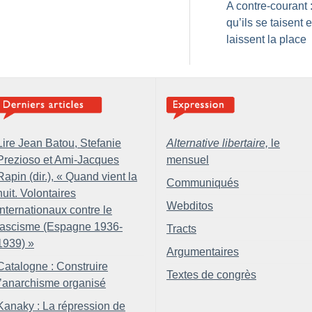
A contre-courant 
qu’ils se taisent e
laissent la place
Lire Jean Batou, Stefanie
Alternative libertaire,
le
Prezioso et Ami-Jacques
mensuel
Rapin (dir.), «
Quand vient la
Communiqués
nuit. Volontaires
Webditos
internationaux contre le
fascisme (Espagne 1936-
Tracts
1939)
»
Argumentaires
Catalogne : Construire
Textes de congrès
l’anarchisme organisé
Kanaky : La répression de