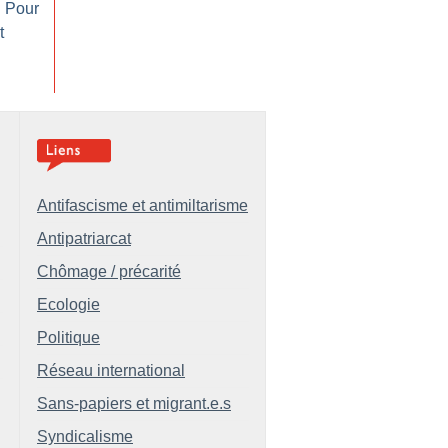
: Pour
t
Antifascisme et antimiltarisme
Antipatriarcat
Chômage / précarité
Ecologie
Politique
Réseau international
Sans-papiers et migrant.e.s
Syndicalisme